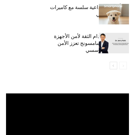
قريباً: تجربة إبداعية سلسة مع كاميرات
أجهزة جالاكسي
استراتيجية انعدام الثقة لأمن الأجهزة
المحمولة من سامسونج تعزز الأمن
السيبراني المؤسسي
مشغل
الفيديو