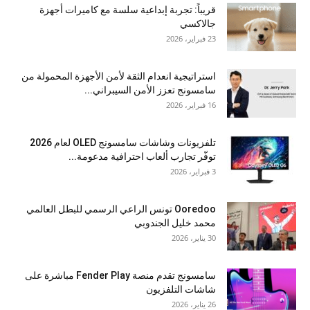
قريباً: تجربة إبداعية سلسة مع كاميرات أجهزة
جالاكسي
23 فبراير، 2026
استراتيجية انعدام الثقة لأمن الأجهزة المحمولة من
سامسونج تعزز الأمن السيبراني...
16 فبراير، 2026
تلفزيونات وشاشات سامسونج OLED لعام 2026
توفّر تجارب ألعاب احترافية مدعومة...
3 فبراير، 2026
Ooredoo تونس الراعي الرسمي للبطل العالمي
محمد خليل الجندوبي
30 يناير، 2026
سامسونج تقدم منصة Fender Play مباشرة على
شاشات التلفزيون
26 يناير، 2026