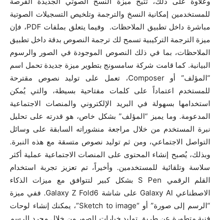
وعلاوة على ذلك، تتيح ميزة النسخ الصوتي الجديدة الفرصة
للمستخدمين إمكانية النسخ والترجمة وتلخيص التسجيلات الصوتية
مباشرة داخل تطبيق الملاحظات. وفيما يتعلق بملفات PDF، فإن
ميزة الترجمة التركيبية تسمح لك ترجمة النصوص بدقة داخل تطبيق
الملاحظات، بما في ذلك النصوص الموجودة في الصور والرسوم
البيانية. كما قامت شركة سامسونج بتطوير ميزة جديدة تحمل اسم
“المؤلف” أو Composer، تعمل على توليد نصوص مقترحة
للمستخدم اعتماداً على كلمات مفتاحية بسيطة، والتي يُمكن
استخدامها بسهولة في البريد الإلكتروني والمنصات الاجتماعية
المدعومة. وما يميز “المؤلف” بشكل خاص، هو قدرته على تحليل
نبرة المستخدم من خلال مراجعة منشوراته السابقة على وسائل
التواصل الاجتماعي، ومن ثم توليد نصوص متسقة مع هذه النبرة.
وبذلك، يُصبح إنشاء المحتوى على المنصات الاجتماعية عملية أكثر
سلاسة وتلقائية للمستخدمين. وأخيراً، تم تعزيز تجربة استخدام
القلم الرقمي S Pen بشكل كبير لتتوافق مع ميزات الذكاء
الاصطناعي Galaxy AI على شاشة Galaxy Z Fold6. ففي ميزة
“الرسم إلى صورة” أو “Sketch to image”، يمكنك إنشاء لوحات
فنية متطورة عن طريق توليد خيارات للصور من خلال مجرد الرسم