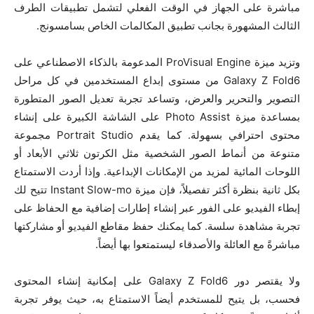
مباشرة على الجهاز في الوقت الفعلي لتشمل تطبيقات الطرف
الثالث المشهورة بجانب تطبيق المكالمات الخاص بسامسونج.
وتزيد ميزة ProVisual Engine المدعومة بالذكاء الاصطناعي على
Galaxy Z Fold6 من مستوى إبداع المستخدمين في كل مراحل
التصوير والتحرير والعرض، وتساعد تجربة تعديل الصور المتطورة
بمساعدة ميزة Photo Assist على الشاشة الكبيرة على إنشاء
محتوى احترافي بسهولة. كما يقدم Portrait Studio مجموعة
متنوعة من أنماط الصور الشخصية مثل الكرتون ثلاثي الأبعاد أو
اللوحات المائية لمزيد من الإمكانات الإبداعية. وإذا أردت الاستمتاع
بكل ثانية بنظرة أكثر تفصيلاً، فإن ميزة Instant Slow-mo تتيح لك
إبطاء الفيديو على الفور عبر إنشاء إطارات إضافية مع الحفاظ على
تجربة مشاهدة سلسة. كما يمكنك حفظ مقاطع الفيديو أو مشاركتها
مباشرةً مع العائلة والأصدقاء ليستمتعوا بها أيضاً.
ولا يقتصر دور Galaxy Z Fold6 على إمكانية إنشاء المحتوى
فحسب، بل يتيح للمستخدم أيضاً الاستمتاع به، حيث يوفر تجربة