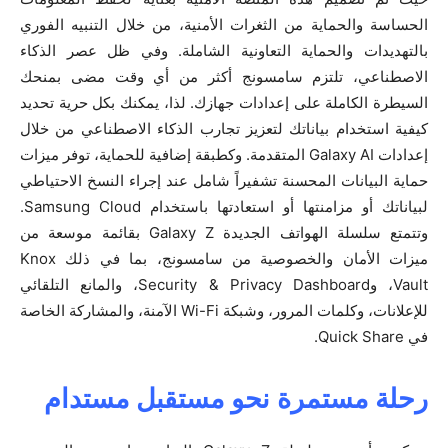
الحساسة والحماية من الثغرات الأمنية، من خلال التنبيه الفوري
بالتهديدات والحماية التعاونية الشاملة. وفي ظل عصر الذكاء
الاصطناعي، تلتزم سامسونج أكثر من أي وقت مضى بمنحك
السيطرة الكاملة على إعدادات جهازك. لذا، يمكنك بكل حرية تحديد
كيفية استخدام بياناتك لتعزيز تجارب الذكاء الاصطناعي من خلال
إعدادات Galaxy AI المتقدمة. وكطبقة إضافية للحماية، توفر ميزات
حماية البيانات المحسنة تشفيراً شامل عند إجراء النسخ الاحتياطي
لبياناتك أو مزامنتها أو استعادتها باستخدام Samsung Cloud.
وتتمتع سلسلة الهواتف الجديدة Galaxy Z بقائمة موسعة من
ميزات الأمان والخصوصية من سامسونج، بما في ذلك Knox
Vault، وSecurity & Privacy Dashboard، والمانع التلقائي
للإعلانات، وكلمات المرور، وشبكة Wi-Fi الآمنة، والمشاركة الخاصة
في Quick Share.
رحلة مستمرة نحو مستقبل مستدام