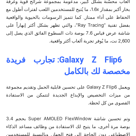
ألعاب محسَّنة بشكل كبير، مدعومة بمجموعة شرائح قوية وغرفة
بخار أكبر بمقدار 1.6x، ما يُتيح للمستخدمين اللعب لفترات أطول مع
الحفاظ على أداء ممتاز. كما تتميز الرسومات بالحيوية والواقعية
بفضل تقنية “Ray Tracing”، والتي تظهر بشكل أكثر إبهاراً على
شاشة عرض قياس 7.6 بوصة ذات السطوع الفائق الذي يصل إلى
2,600 نت، ما يُوفر تجربة ألعاب أكثر واقعية.
Galaxy Z Flip6: تجارب فريدة
مخصصة لك بالكامل
ويعمل Galaxy Z Flip6 على تحسين قابلية الحمل وتقديم مجموعة
من ميزات التخصيص والإبداع الجديدة لتتمكن من الاستفادة
القصوى من كل لحظة.
وتم تحسين شاشة Super AMOLED FlexWindow بحجم 3.4
بوصة مرة أخرى، ما يتيح لك الاستفادة من وظائف مساعد الذكاء
الاصطناعي دون الحاجة إلى فتح الجهاز. وبالنسبة للمستخدمين