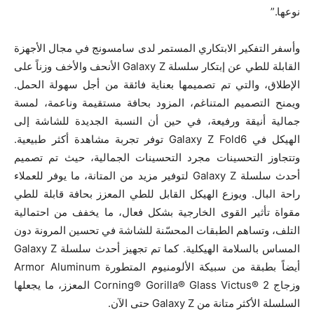
نوعها.”
وأسفر التفكير الابتكاري المستمر لدى سامسونج في مجال الأجهزة
القابلة للطي عن إبتكار سلسلة Galaxy Z الأنحف والأخف وزناً على
الإطلاق، والتي تم تصميمها بعناية فائقة من أجل سهولة الحمل.
ويمنح التصميم المتناغم، المزود بحافة مستقيمة وناعمة، لمسة
جمالية أنيقة ورفيعة، في حين أن النسبة الجديدة للشاشة إلى
الهيكل في Galaxy Z Fold6 توفر تجربة مشاهدة أكثر طبيعية.
وتتجاوز التحسينات مجرد التحسينات الجمالية، حيث تم تصميم
أحدث سلسلة Galaxy Z لتوفير مزيد من المتانة، ما يوفر للعملاء
راحة البال. ويوزع الهيكل القابل للطي المعزز بحافة قابلة للطي
مقواة تأثير القوى الخارجية بشكل فعال، ما يخفف من احتمالية
التلف، وتساهم الطبقات المحسّنة للشاشة في تحسين المرونة دون
المساس بالسلامة الهيكلية. كما تم تجهيز أحدث سلسلة Galaxy Z
أيضاً بطبقة من سبيكة الألومنيوم المتطورة Armor Aluminum
وزجاج Corning® Gorilla® Glass Victus® 2 المعزز، ما يجعلها
السلسلة الأكثر متانة من Galaxy Z حتى الآن.