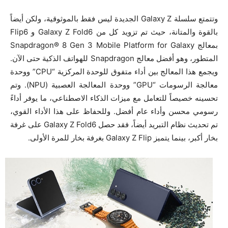
وتتمتع سلسلة Galaxy Z الجديدة ليس فقط بالموثوقية، ولكن أيضاً
بالقوة والمتانة، حيث تم تزويد كل من Galaxy Z Fold6 و Flip6
بمعالج Snapdragon® 8 Gen 3 Mobile Platform for Galaxy
المتطور، وهو أفضل معالج Snapdragon للهواتف الذكية حتى الآن.
ويجمع هذا المعالج بين أداء متفوق للوحدة المركزية “CPU” ووحدة
معالجة الرسومات “GPU” ووحدة المعالجة العصبية (NPU). وتم
تحسينه خصيصاً للتعامل مع ميزات الذكاء الاصطناعي، ما يوفر أداءً
رسومي محسن وأداء عام أفضل. وللحفاظ على هذا الأداء القوي،
تم تحديث نظام التبريد أيضاً، فقد حصل Galaxy Z Fold6 على غرفة
بخار أكبر، بينما يتميز Galaxy Z Flip بغرفة بخار للمرة الأولى.