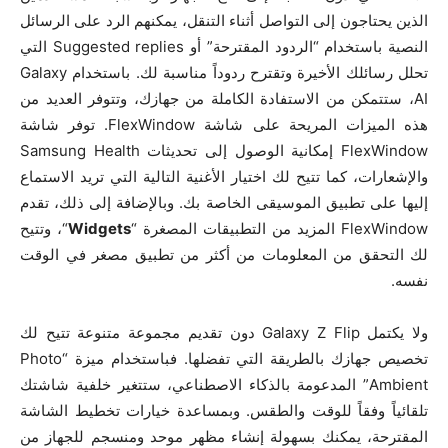
الذين يحتاجون إلى التواصل أثناء التنقل، يمكنهم الرد على الرسائل
النصية باستخدام “الردود المقترحة” أو Suggested replies التي
تحلل رسائلك الأخيرة وتقترح ردوداً مناسبة لك. باستخدام Galaxy
AI، ستتمكن من الاستفادة الكاملة من جهازك، وتتوفر العديد من
هذه الميزات المريحة على شاشة FlexWindow. توفر شاشة
FlexWindow إمكانية الوصول إلى تحديثات Samsung Health
والإشعارات، كما تتيح لك اختيار الأغنية التالية التي تريد الاستماع
إليها على تطبيق الموسيقى الخاصة بك. وبالإضافة إلى ذلك، تقدم
FlexWindow المزيد من التطبيقات المصغرة “
Widgets
“، وتتيح
لك التحقق من المعلومات من أكثر من تطبيق مصغر في الوقت
نفسه.
ولا يكتمل Galaxy Z Flip دون تقديم مجموعة متنوعة تتيح لك
تخصيص جهازك بالطريقة التي تفضلها. فباستخدام ميزة “Photo
Ambient” المدعومة بالذكاء الاصطناعي، ستتغير خلفية شاشتك
تلقائياً وفقاً للوقت والطقس. وبمساعدة خيارات تخطيط الشاشة
المقترحة، يمكنك بسهولة إنشاء مظهر موحد ومنسجم للجهاز من