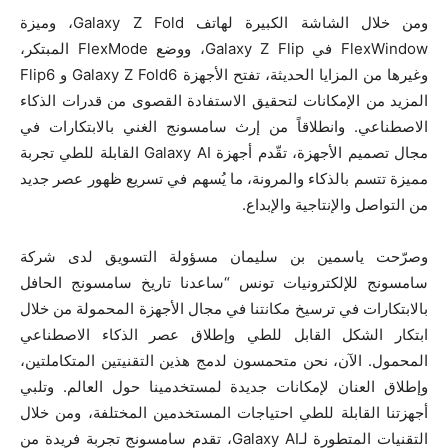
ومن خلال الشاشة الكبيرة لهاتف Galaxy Z Fold، وميزة
FlexWindow في Galaxy Z Flip، ووضع FlexMode المبتكر،
وغيرها من المزايا الحديثة، تفتح الأجهزة Galaxy Z Fold6 و Flip6
المزيد من الإمكانات لتحقيق الاستفادة القصوى من قدرات الذكاء
الاصطناعي. وانطلاقاً من إرث سامسونج الغني بالابتكارات في
مجال تصميم الأجهزة، تقّدم أجهزة Galaxy AI القابلة للطي تجربة
مميزة تتسم بالذكاء والمرونة، ما يُسهم في تسريع ظهور عصر جديد
من التواصل والإنتاجية والإبداع.
وصرّحت ياسمين بن سليمان مسؤولة التسويق لدى شركة
سامسونج للإلكترونيات تونس “ساعدنا تاريخ سامسونج الحافل
بالابتكارات في ترسيخ مكانتنا في مجال الأجهزة المحمولة من خلال
ابتكار الشكل القابل للطي وإطلاق عصر الذكاء الاصطناعي
المحمول. الآن، نحن متحمسون لدمج هذين التقنيتين المتكاملتين،
وإطلاق العنان لإمكانات جديدة لمستخدمينا حول العالم. وتلبي
أجهزتنا القابلة للطي احتياجات المستخدمين المختلفة، ومن خلال
التقنيات المتطورة لـGalaxy AI، تقدم سامسونج تجربة فريدة من