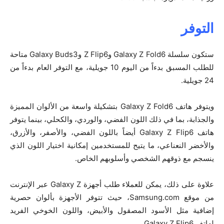
التوفر
ستكون سلسلة Galaxy Z Fold6 وZ Flip6 وGalaxy Buds3 متاحة
للطلب المسبق بدءاً من اليوم 10 جويلية، مع التوفر العام بدءاً من
24 جويلية.
ويتوفر هاتف Galaxy Z Fold6 بتشكيلة واسعة من الألوان المميزة
والجذابة، بما في ذلك اللون الفضي، والوردي، والكحلي، بينما يتوفر
هاتف Galaxy Z Flip6 أيضاً باللون الفضي، والأصفر، والأزرق،
والأخضر النعناعي، ما يتيح للمستخدمين إمكانية اختيار اللون الذي
ينسجم مع ذوقهم الشخصي وأسلوبهم الخاص.
علاوة على ذلك، يمكن للعملاء طلب أجهزة Galaxy Z عبر الإنترنت
من موقع Samsung.com، حيث تتوفر الأجهزة بألوان حصرية
إضافية مثل الأسود المصقول والأبيض، واللون الخوخي الفريد
لهاتف Galaxy Z Flip6.