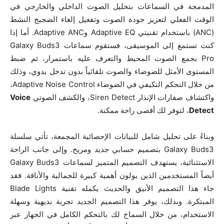
المدمجة في السماعات بتحليل الصوت الداخلي والخارجي في
الوقت الفعلي لتعزيز جودة الصوت وتفعيل إلغاء الضجيج النشط
(ANC) باستخدام تقنيتي Adaptive EQ وAdaptive ANC. أما إذا
كنت تستمع إلى الموسيقى، فستقوم سماعات Galaxy Buds3
Pro بجمع الصوت المحيط والتعرف عليه باستمرار، ثم ضبط
المستوى الأمثل للضوضاء والصوت تلقائياً بدون تدخل يدوي، وذلك
من خلال التحكم التكيفي في الضوضاء Adaptive Noise Control،
واكتشاف صفارات الإنذار Siren Detect، والكشف الصوتي
Voice
Detect
، لتوفر لك أقصى راحة ممكنة.
وبناءً على تحليل شامل للبيانات الإحصائية المجمعة، تأتي سلسلة
Galaxy Buds3 بتصميم حسابي جديد ومريح. وإلى جانب الراحة
الاستثنائية، يستهدف التصميم المتميز لسماعات Galaxy Buds3
أيضاً المستخدمين الذين يولون أهمية كبيرة للجمالية والأناقة. فقد
جاء هذا التصميم الأنيق والحديث يكمله تقنية Blade Lights
المبتكرة. وبذلك، يوفر هذا التصميم الجديد تجربة بديهية وسهلة
الاستخدام، من خلال السماح لك بالتحكم الكامل في الجهاز عبر