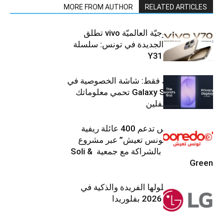
MORE FROM AUTHOR
RELATED ARTICLES
العلامة التّكنولوجيّة العالميّة vivo تطلق
هواتفها الذكيّة الجديدة في تونس: سلسلة
V70 وسلسلة Y31
شاشتك، لعينيك فقط: شاشة الخصوصية في
جهاز Galaxy S26 Ultra تحمي معلوماتك
من أعين المتطفلين
Ooredoo تونس تدعم 400 عائلة ريفية
ضمن برنامج “تونس تعيش” عبر مشروع
تنموي مستدام بالشراكة مع جمعية Soli &
Green
إل جي تقدم حلولها الفريدة والذكية في
معرض (KBIS) 2026 بفلوريدا