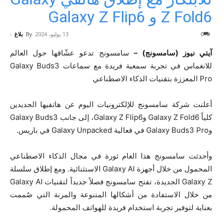
Z Fold6 و Galaxy Z Flip6
0
13 يوليو، 2024
By
بلاغ
-
آيتي نيوز (سامسونج) –
سامسونج تدعو عشّاقها حول العالم
للانغماس في تجربة سمعية فريدة مع سماعات Galaxy Buds3
Pro المعززة بتقنيات الذكاء الاصطناعي
أعلنت شركة سامسونج للإلكترونيات اليوم عن هاتفيها الجديدين
كلياً Galaxy Z Fold6 وGalaxy Z Flip6، إلى جانب Galaxy Buds3
وGalaxy Buds3 Pro في فعالية Galaxy Unpacked في باريس.
وأحدثت سامسونج هذا العام ثورة في مجال الذكاء الاصطناعي
المحمول من خلال أجهزة Galaxy AI الاستثنائية. ومع إطلاق سلسلة
Galaxy Z الجديدة، تفتح سامسونج فصلاً جديداً لتقنيات Galaxy AI
من خلال الاستفادة من أشكالها المتنوعة والمرنة التي صُممت
بعناية لتوفير تجربة استخدام فريدة للهواتف المحمولة.