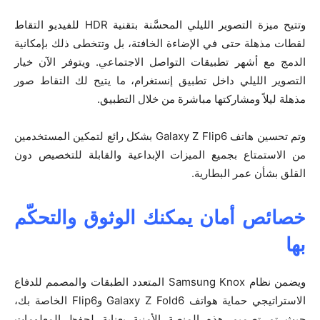
وتتيح ميزة التصوير الليلي المحسَّنة بتقنية HDR للفيديو التقاط
لقطات مذهلة حتى في الإضاءة الخافتة، بل وتتخطى ذلك بإمكانية
الدمج مع أشهر تطبيقات التواصل الاجتماعي. ويتوفر الآن خيار
التصوير الليلي داخل تطبيق إنستغرام، ما يتيح لك التقاط صور
مذهلة ليلاً ومشاركتها مباشرة من خلال التطبيق.
وتم تحسين هاتف Galaxy Z Flip6 بشكل رائع لتمكين المستخدمين
من الاستمتاع بجميع الميزات الإبداعية والقابلة للتخصيص دون
القلق بشأن عمر البطارية.
خصائص أمان يمكنك الوثوق والتحكّم
بها
ويضمن نظام Samsung Knox المتعدد الطبقات والمصمم للدفاع
الاستراتيجي حماية هواتف Galaxy Z Fold6 وFlip6 الخاصة بك،
حيث تم تصميم هذه المنصة الأمنية بعناية لحفظ المعلومات