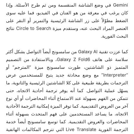
Gemini في وضع الشاشة المنقسمة ومن ثم طرح الأسئلة. وإذا
كان يرغب في معرفة من هو الفنان في الفيديو، فما عليه سوى
الضغط مطوّلاً على زر الشاشة الرئيسية والتمرير أو النقر على
العنصر المراد البحث عنه، وستقدم ميزة Circle to Search نتائج
البحث الفورية.
كما عززت تقنية Galaxy AI من سامسونج أيضاً التواصل بشكل أكثر
سلاسة على هاتف Galaxy Z Fold6، وبالاستفادة من التصميم
المتميز ذو الشاشتين، طورت سامسونج ميزة “المترجم” أو
“Interpreter” مع وضع محادثة جديد يتيح للمستخدمين عرض
الترجمات بطريقة طبيعية على كلا الشاشتين الرئيسية والثانوية، ما
يسهّل عملية التواصل. كما أنه يوفر ترجمة أحادية الاتجاه، حتى
تتمكن من الفهم بسهولة عند الاستماع أثناء المحاضرات أو أي نوع
آخر من العروض التقديمية. كما توفر الميزة إمكانية الترجمة الأحادية
الاتجاه، ما يساعد المستخدمين على فهم المتحدث بسهولة أثناء
المحاضرات والعروض التقديمية. كما توسع سامسونج أيضاً خدمة
الترجمة الفورية Live Translate التي تترجم المكالمات الهاتفية