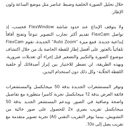
خلال تحليل الصورة الخلفية وضبط عناصر مثل موضع الساعة ولون
الإطار.
ولا يتوقف الإبداع عند حدود شاشة FlexWindow فحسب، إذ
تواصل FlexCam تقديم أكثر تجارب التصوير تنوعاً وتفتح آفاقاً
إبداعية جديدة. فمع ميزة “Auto Zoom” الجديدة، تقوم FlexCam
تلقائياً بالعثور على أفضل إطار للقطة الخاصة بك من خلال اكتشاف
موضوع الصورة والتكبير والتصغير قبل إجراء أي تعديلات ضرورية.
وبهذه الطريقة، لن تضطر للاختيار بين إبراز أصدقائك أو خلفية
اللقطة الخلّابة- وكل ذلك دون استخدام اليدين.
وتوفر المستشعرات الجديدة بدقة 50 ميجابكسل والمستشعرات
فائقة العرض بدقة 12 ميجابكسل تجربة كاميرا متطورة مع تفاصيل
واضحة وصافية في الصور. ويدعم المستشعر الجديد بدقة 50
ميجابكسل تقريب بصري 2x للحصول على صور خالية من
التشويش، بينما يوفر التقريب التقني (AI) تجربة تصوير متقدمة مع
تقريب يصل إلى 10x.