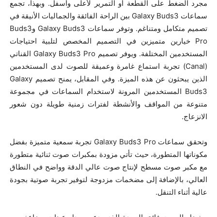
مجرد الضغط على القطعة أو التمرير لأعلى وأسفل. وبهذا، تجمع
سماعات Galaxy Buds3 بين الراحة الفائقة والجماليات الأنيقة في
تصميم متكامل ومتناغم. وتوفر سماعات Galaxy Buds3 وBuds3
Pro خيارين متميزين في التصميم المخصص لتلبية احتياجات
المستخدمين المختلفة. ويوفر تصميم Galaxy Buds3 Pro القناتي
(Canal) تجربة استماع غامرة وعميقة للصوت لدى المستخدمين
الذين يبحثون عن هذه الميزة. وفي المقابل، يمنح تصميم Galaxy
Buds3 المستخدمين المرونة لاستخدام السماعات في مجموعة
متنوعة من المواقف والأنشطة لفترات زمنية طويلة دون شعور
الانزعاج.
وتحقق سماعات Galaxy Buds3 Pro تجربة سمعية متميزة بفضل
مكوناتها المتطورة، حيث تأتي مزودة بمكبرات صوت ثنائية متطورة
مع مكبر صوت مسطح لإنتاج صوت عالي الدقة وواضح في النطاق
العالي، بالإضافة إلى مضخمات مزدوجة لتوفير تجربة صوتية بجودة
عالية أثناء التنقل.