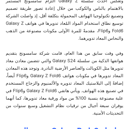
وتعكس أحدث سلسلة Galaxy Z التزام سامسونج المستمر
بالاهتمام بالناس والكوكب من خلال إعادة تصور طريقة تصميم
وتصنيع تكنولوجيا الهواتف المحمولة بتكلفة أقل، إذ واصلت الشركة
توسيع نطاق استخدام المواد المُعاد تدويرها في هواتف Galaxy Z
Fold6 وFlip6، مقدمةً للمرة الأولى مكونات مصنوعة من الذهب
والنحاس المعاد تدويرهما.
وفي وقت سابق من هذا العام، قامت شركة سامسونج بتقديم
هواتفها الذكية من سلسلة Galaxy S24 والتي تتضمن معادن معاد
تدويرها مثل الكوبالت والعناصر الأرضية النادرة. وتوجد هذه المعادن
المعاد تدويرها في مكونات هواتف Galaxy Z Fold6 وFlip6 أيضاً،
إضافةً إلى البلاستيك المعاد تدويره والألمنيوم والزجاج المستخدم
في تصنيع هذه الهواتف. ويأتي هاتفي Galaxy Z Fold6 وFlip6 في
علبة مصنوعة بنسبة 100% من مواد ورقية معاد تدويرها، كما أنهما
يوفران سبعة أجيال من ترقيات نظام التشغيل وسبع سنوات من
التحديثات الأمنية.