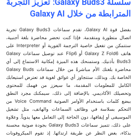
سلسلة Galaxy Buds3: تعزيز التجربة
المترابطة من خلال Galaxy AI
بفضل قوة Galaxy AI، تقدم سماعات Galaxy Buds3 تجربة
اتصال متطورة ومتقدمة. فإذا كنت تحضر محاضرة بلغة أجنبية،
ستتمكن من تفعيل خاصية الترجمة الفورية أو Interpreter على
هاتف Galaxy Z Fold6 أو Flip6 عند توصيل سماعات Galaxy
Buds3 بأذنيك. وستمنحك هذه الميزة إمكانية الاستماع إلى أي
محاضرة بلغتك الأم مباشرةً من خلال سماعات Galaxy Buds
الخاصة بك. وبذلك، ستتجاوز أي عوائق لغوية قد تعترض استيعابك
الكامل للمعلومات المقدمة، ما سيعزز من فهمك للمحتوى
وتحصيلك الأكاديمي. بالإضافة إلى ذلك، سيمكنك مجرد النطق
ببضع كلمات باستخدام الأوامر الصوتية Voice Command من
التحكم بسلاسة في وظائف السماعات والهاتف، مثل تشغيل
الموسيقى أو إيقافها، دون الحاجة إلى التعامل معها يدوياً. وعلاوة
على ذلك، تتميز سماعات Galaxy Buds3 بجودة صوتية محسنة
بذكاء، بغض النظر عن طريقة ارتدائها. إذ تقوم الميكروفونات