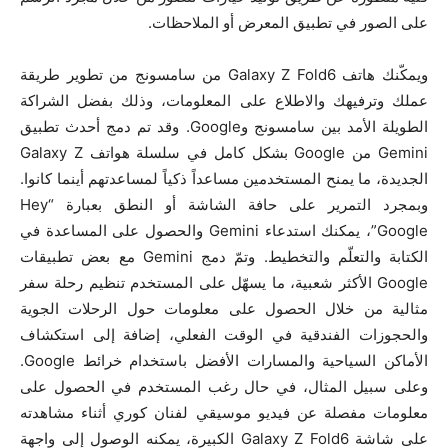
على الصور في تطبيق المعرض أو الملاحظات.
ويمكّنك هاتف Galaxy Z Fold6 من سامسونج من تطوير طريقة
عملك وترفيهك والاطلاع على المعلومات، وذلك بفضل الشراكة
الطويلة الأمد بين سامسونج وGoogle. وقد تم دمج أحدث تطبيق
Gemini من Google بشكل كامل في سلسلة هواتف Galaxy Z
الجديدة، ما يمنح المستخدمين مساعداً ذكياً لمساعدتهم أينما كانوا.
وبمجرد التمرير على حافة الشاشة أو النطق بعبارة “Hey
Google”، يمكنك استدعاء Gemini والحصول على المساعدة في
الكتابة والتعلّم والتخطيط. وتمّ دمج Gemini مع بعض تطبيقات
Google الأكثر شعبية، ما يسهّل على المستخدم تنظيم رحلة سفر
مثالية من خلال الحصول على معلومات حول الرحلات الجوية
والحجوزات الفندقية في الوقت الفعلي، إضافة إلى استكشاف
الأماكن السياحية والمسارات الأفضل باستخدام خرائط Google.
وعلى سبيل المثال، في حال رغب المستخدم في الحصول على
معلومات مفصلة عن فيديو موسيقي لفنان كوري أثناء مشاهدته
على شاشة Galaxy Z Fold6 الكبيرة، يمكنه الوصول إلى واجهة