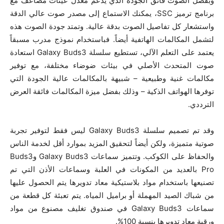
وبفضل الصوت فائق الجودة الذي يدعم معدل عينات مضاعف مع
برنامج ترميز SSC، يمكنك الاستماع إلى مصدر صوت عالي الدقة
واستشعار كل تفاصيل الصوت بدقة عالية. وتمتد جودة الصوت هذه
لتشمل المكالمات الهاتفية أيضاً. فباستخدام نموذج مدرب مسبقاً
يعتمد على التعلم الآلي، تستطيع سلسلة Galaxy Buds3 استعادة
صوت المتحدث الأصلي في بيئات ضوضاء مختلفة، مع توفير
مكالمات غنية وطبيعية – شبيهة بالمكالمات عالية الجودة التي
توفرها الهواتف الذكية – وذلك بفضل ميزة المكالمات فائقة العرض
الترددي.
وقد تم تصميم سلسلة Galaxy Buds3 ليس فقط لتوفير تجربة
صوتية متميزة، ولكن أيضاً لتحقيق المزيد بموارد أقل لخدمة الناس
والحفاظ على الكوكب. وتتميز سماعات Galaxy Buds3 وBuds3
Pro بالعديد من المكونات في العلبة وسماعات الأذن التي تم
تصنيعها باستخدام مواد بلاستيكية معاد تدويرها يتم الحصول عليها
من شباك الصيد المهملة أو براميل المياه. يتم تعبئة كل قطعة من
سماعات Galaxy Buds3 في صندوق تغليف مصنوع من مواد
ورقية معاد تدويرها بنسبة 100%.