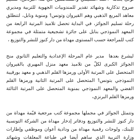
صروح تذكارية وشهائد تقدير للمندوبيات الجهوية للتربية ومديري
معاهد المربع الذهبي وهم القيروان وتونس1 ومنوبة ونابل، لتنطلق
رحلة تسليم الجوائز، في البداية تحصل تلاميذ المرتبة الرابعة من
المعهد النموذجي بنابل على جائزة تشجيعية متمثلة في مجموعة
كتب للمراجعة حسب المستوى مهداة من دار كنوز للنشر والتوزيع ،
ليشرع بعدها مدير عام المرحلة الإعدادية والتعليم الثانوي منح
الجوائز الكبرى لكلّ من تلاميذ معهد منزل المهيري بالقيروان
المتحصل على المرتبة الأولى ورمزها القلم الذهبي و معهد بورقيبة
النموذجي بتونس1 المتحصل على المرتبة الثانية ورمزها القلم
الفضي والمعهد النموذجي بمنوبة المتحصل على المرتبة الثالثة
ورمزها القلم البرنزي،
وتتمثل الجوائز في مجملها مجموعة كتب مرجعية قيّمة مهداة من
دار كنوز للنشر والتوزيع ودفاتر إدخار مهداة من الشركة التونسية
للبنك، ولوحات رقمية مهداة من ودادية أعوان وموظفي وإطارات
وزارة التربية الذي ساهم أيضا في طباعة المعلقات وشهائد