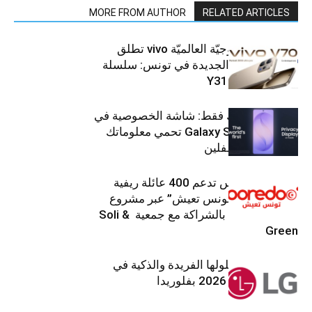
MORE FROM AUTHOR
RELATED ARTICLES
العلامة التّكنولوجيّة العالميّة vivo تطلق
هواتفها الذكيّة الجديدة في تونس: سلسلة
V70 وسلسلة Y31
شاشتك، لعينيك فقط: شاشة الخصوصية في
جهاز Galaxy S26 Ultra تحمي معلوماتك
من أعين المتطفلين
Ooredoo تونس تدعم 400 عائلة ريفية
ضمن برنامج “تونس تعيش” عبر مشروع
تنموي مستدام بالشراكة مع جمعية Soli &
Green
إل جي تقدم حلولها الفريدة والذكية في
معرض (KBIS) 2026 بفلوريدا