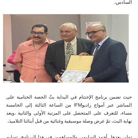
السادس،
حيث تضمن برنامج الإختتام في البداية بثّ الحصة الختامية على
المباشر عبر أمواج راديوIFM من الساعة الثالثة إلى الخامسة
مساء، للتعرف على المتحصل على المرتبة الأولى والثانية ،وبعد
نهاية البث، تمّ عرض وصلة موسيقية وغنائية من قبل أبنائنا التلاميذ،
تولى بعدها أحمد السليمي والمساهمين في هذا البرنامج، تسليم