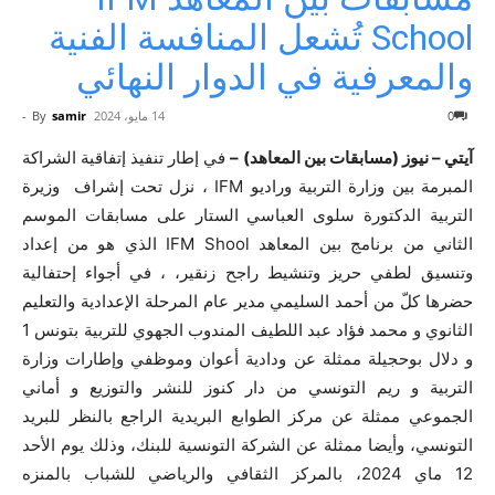
School تُشعل المنافسة الفنية
والمعرفية في الدوار النهائي
0
14 مايو، 2024
samir
By
-
آيتي – نيوز (مسابقات بين المعاهد) –
في إطار تنفيذ إتفاقية الشراكة
المبرمة بين وزارة التربية وراديو IFM ، نزل تحت إشراف وزيرة
التربية الدكتورة سلوى العباسي الستار على مسابقات الموسم
الثاني من برنامج بين المعاهد IFM Shool الذي هو من إعداد
وتنسيق لطفي حريز وتنشيط راجح زنقير، ، في أجواء إحتفالية
حضرها كلّ من أحمد السليمي مدير عام المرحلة الإعدادية والتعليم
الثانوي و محمد فؤاد عبد اللطيف المندوب الجهوي للتربية بتونس 1
و دلال بوحجيلة ممثلة عن ودادية أعوان وموظفي وإطارات وزارة
التربية و ريم التونسي من دار كنوز للنشر والتوزيع و أماني
الجموعي ممثلة عن مركز الطوابع البريدية الراجع بالنظر للبريد
التونسي، وأيضا ممثلة عن الشركة التونسية للبنك، وذلك يوم الأحد
12 ماي 2024، بالمركز الثقافي والرياضي للشباب بالمنزه