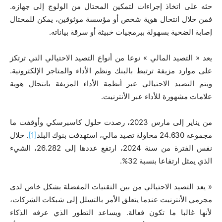
حثه على اتخاذ إجراءات لتمكين المحتال من الولوج إلى جهازه.
فمن خلال انتحال هوية شخص أو مؤسسة موثوقين، يمكن للمحتال
إصابة الضحية بسهولة ببرمجيات خبيثة أو سرقة بياناته.
يعد « التصيد المالي » نوعا من أنواع التصيد الاحتيالي التي ترتكز
على موارد مزيفة ترتبط بالبنك ونظم الأداء والمتاجر الإلكترونية.
ويتم التصيد الاحتيالي عبر أنظمة الأداء المزيفة بانتحال هوية
علامات مشهورة للأداء عبر الأنترنيت.
من يناير إلى مارس
2023
، رصدت حلول كاسبرسكي وأوقفت ما
مجموعه
24.630
محاولة تصيد مالي، استهدفت بنوك البلد
[1]
. خلال
نفس الفترة من سنة
2024
، ارتفع عددها إلى
26.282
، الشيء
الذي يمثل ارتفاعا بنسبة
32
%.
« يعد التصيد الاحتيالي من بين التقنيات المفضلة بشكل خاص لدى
مجرمي الأنترنيت عندما يتعلق الأمر بالتسلل إلى شبكات الشركات،
لأنها غالبا ما تكون فعالة. ويساعد التطور الذي عرفه الذكاء