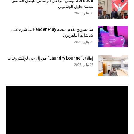
Ooredoo تونس الراعي الرسمي للبطل العالمي
محمد خليل الجندوبي
30 يناير، 2026
سامسونج تقدم منصة Fender Play مباشرة على
شاشات التلفزيون
26 يناير، 2026
إطلاق “Laundry Lounge” من إل جي للإلكترونيات
26 يناير، 2026
مشغل
الفيديو