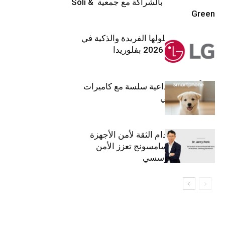
تنموي مستدام بالشراكة مع جمعية Soli &
Green
إل جي تقدم حلولها الفريدة والذكية في
معرض (KBIS) 2026 بفلوريدا
قريباً: تجربة إبداعية سلسة مع كاميرات
أجهزة جالاكسي
استراتيجية انعدام الثقة لأمن الأجهزة
المحمولة من سامسونج تعزز الأمن
السيبراني المؤسسي