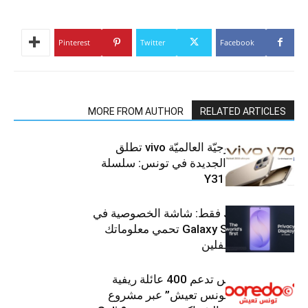
Pinterest
Twitter
Facebook
MORE FROM AUTHOR
RELATED ARTICLES
العلامة التّكنولوجيّة العالميّة vivo تطلق
هواتفها الذكيّة الجديدة في تونس: سلسلة
V70 وسلسلة Y31
شاشتك، لعينيك فقط: شاشة الخصوصية في
جهاز Galaxy S26 Ultra تحمي معلوماتك
من أعين المتطفلين
Ooredoo تونس تدعم 400 عائلة ريفية
ضمن برنامج “تونس تعيش” عبر مشروع