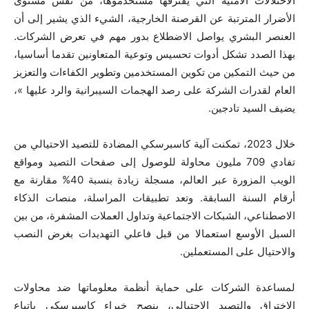
الاختلالات الأمنية التي يقترفها مستخدموها، من نفس مستوى
الأضرار المترتبة عن القرصنة الخارجية، الشيء الذي يشير إلى أن
العنصر البشري يواصل الاضطلاع بدور مهم في تعرض الشركات.
بهذا الصدد تشكل أدوات تحسيس وتوعية المتعاونين تقدما أساسيا،
من حيث التمكين من تكوين المستخدمين وتطوير الكفاءات والتعزيز
العام لقدرات الشركة على رصد الهجمات السيبرانية والرد عليها »،
يضيف السيد تادجين.
خلال
2023
، تمكنت آلية كاسبرسكي المضادة للتصيد الاحتيالي من
تفادي
709
مليون محاولة للوصول إلى صفحات التصيد ومواقع
الويب المزورة عبر العالم، مسجلة زيادة بنسبة
40
% مقارنة مع
أرقام السنة السابقة. وتعد تطبيقات المراسلة، منصات الذكاء
الاصطناعي، الشبكات الاجتماعية وتداول العملات المشفرة، من بين
السبل الأوسع استعمالا من قبل فاعلي التهديدات بغرض النصب
والاحتيال على المستعملين.
لمساعدة الشركات على حماية أنظمة معلوماتها ضد محاولات
الاختراق والتصيد الاحتيالي، ينصح خبراء كاسبرسكي باتباع