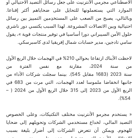
الاصطناعي مجرمي الأنترنيت على جعل رسائل التصيد الاحتيالي أو
الموارد التي يستعملونها للتحايل على ضحاياهم أكثر إقناعا.
وبالتالي، يصبح من الصعب على المستخدِمين التمييز بين رسائل
احتيالية وبين الاتصالات المشروعة. لهذا السبب يكتسي دور ناشري
حلول الأمن السيبراني دورا أساسيا في توفير منتجات قوية »، يقول
سامي تادجين، مدير حسابات شمال إفريقيا لدى كاسبرسكي.
لاحظت الأبناك ارتفاعا بحوالي
210
% في الهجمات خلال الربع الأول
من سنة
2024
، مقارنة مع نفس الفترة من
سنة
2023
(
1683
مقابل
545
). بينما سجلت شركات الأداء من
جانبها انخفاضا ملموسا لعدد الهجمات، التي مرت من
683
في
الربع الأول من
2023
إلى
315
خلال الربع الأول من
2024
( –
%).
54
« يستخدم مجرمو الأنترنيت مختلف التكتيكات، وعلى الخصوص
التصيد المالي، لخداع مستخدمي الشركات وتحويلهم إلى ضحايا
للهجوم. ويمكن أن تتعرض الشركات إلى أضرار بليغة بسبب