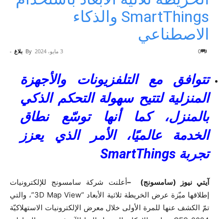
SmartThings والذكاء
الاصطناعي
0
3 مايو، 2024
By
بلاغ
-
تتوافق مع التلفزيونات والأجهزة
المنزلية لتتيح سهولة التحكم الذكي
بالمنزل، كما أنها توسّع نطاق
الخدمة عالميًا، الأمر الذي يعزز
تجربة
SmartThings
آيتي نيوز (سامسونج) –
أعلنت شركة سامسونج للإلكترونيات
إطلاقها ميّزة عرض الخريطة ثلاثية الأبعاد “3D Map View”، والتي
تمّ الكشف عنها للمرة الأولى خلال معرض الإلكترونيات الاستهلاكيّة