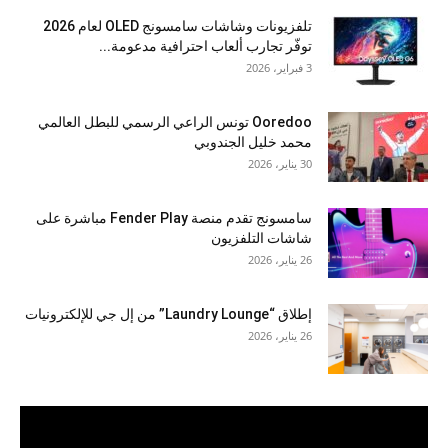
تلفزيونات وشاشات سامسونج OLED لعام 2026
توفّر تجارب ألعاب احترافية مدعومة...
3 فبراير، 2026
Ooredoo تونس الراعي الرسمي للبطل العالمي
محمد خليل الجندوبي
30 يناير، 2026
سامسونج تقدم منصة Fender Play مباشرة على
شاشات التلفزيون
26 يناير، 2026
إطلاق “Laundry Lounge” من إل جي للإلكترونيات
26 يناير، 2026
مشغل
الفيديو