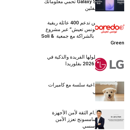
جهاز Galaxy S26 Ultra تحمي معلوماتك
من أعين المتطفلين
Ooredoo تونس تدعم 400 عائلة ريفية
ضمن برنامج “تونس تعيش” عبر مشروع
تنموي مستدام بالشراكة مع جمعية Soli &
Green
إل جي تقدم حلولها الفريدة والذكية في
معرض (KBIS) 2026 بفلوريدا
قريباً: تجربة إبداعية سلسة مع كاميرات
أجهزة جالاكسي
استراتيجية انعدام الثقة لأمن الأجهزة
المحمولة من سامسونج تعزز الأمن
السيبراني المؤسسي