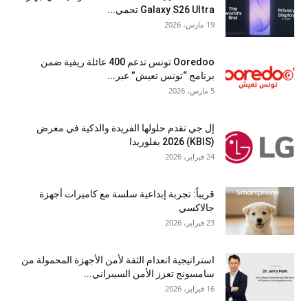
Galaxy S26 Ultra تحمي...
19 مارس، 2026
Ooredoo تونس تدعم 400 عائلة ريفية ضمن
برنامج “تونس تعيش” عبر...
5 مارس، 2026
إل جي تقدم حلولها الفريدة والذكية في معرض
(KBIS) 2026 بفلوريدا
24 فبراير، 2026
قريباً: تجربة إبداعية سلسة مع كاميرات أجهزة
جالاكسي
23 فبراير، 2026
استراتيجية انعدام الثقة لأمن الأجهزة المحمولة من
سامسونج تعزز الأمن السيبراني...
16 فبراير، 2026