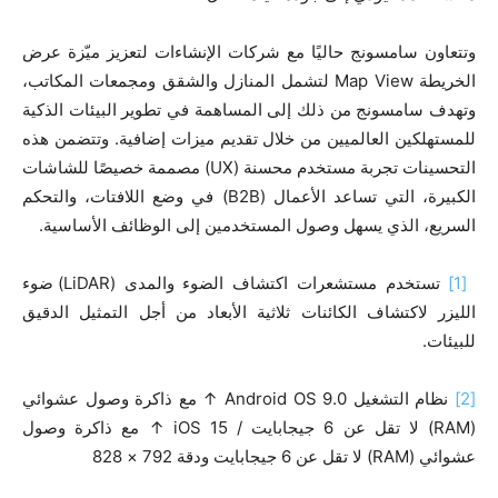
وتتعاون سامسونج حاليًا مع شركات الإنشاءات لتعزيز ميّزة عرض
الخريطة Map View لتشمل المنازل والشقق ومجمعات المكاتب،
وتهدف سامسونج من ذلك إلى المساهمة في تطوير البيئات الذكية
للمستهلكين العالميين من خلال تقديم ميزات إضافية. وتتضمن هذه
التحسينات تجربة مستخدم محسنة (UX) مصممة خصيصًا للشاشات
الكبيرة، التي تساعد الأعمال (B2B) في وضع اللافتات، والتحكم
السريع، الذي يسهل وصول المستخدمين إلى الوظائف الأساسية.
[1]
تستخدم مستشعرات اكتشاف الضوء والمدى (LiDAR) ضوء
الليزر لاكتشاف الكائنات ثلاثية الأبعاد من أجل التمثيل الدقيق
للبيئات.
[2]
نظام التشغيل Android OS 9.0 ↑ مع ذاكرة وصول عشوائي
(RAM) لا تقل عن 6 جيجابايت / iOS 15 ↑ مع ذاكرة وصول
عشوائي (RAM) لا تقل عن 6 جيجابايت ودقة 792 × 828