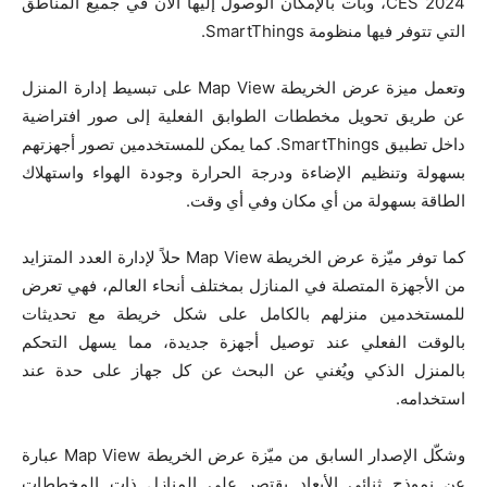
CES 2024، وبات بالإمكان الوصول إليها الآن في جميع المناطق
التي تتوفر فيها منظومة SmartThings.
وتعمل ميزة عرض الخريطة Map View على تبسيط إدارة المنزل
عن طريق تحويل مخططات الطوابق الفعلية إلى صور افتراضية
داخل تطبيق SmartThings. كما يمكن للمستخدمين تصور أجهزتهم
بسهولة وتنظيم الإضاءة ودرجة الحرارة وجودة الهواء واستهلاك
الطاقة بسهولة من أي مكان وفي أي وقت.
كما توفر ميّزة عرض الخريطة Map View حلاً لإدارة العدد المتزايد
من الأجهزة المتصلة في المنازل بمختلف أنحاء العالم، فهي تعرض
للمستخدمين منزلهم بالكامل على شكل خريطة مع تحديثات
بالوقت الفعلي عند توصيل أجهزة جديدة، مما يسهل التحكم
بالمنزل الذكي ويُغني عن البحث عن كل جهاز على حدة عند
استخدامه.
وشكّل الإصدار السابق من ميّزة عرض الخريطة Map View عبارة
عن نموذج ثنائي الأبعاد يقتصر على المنازل ذات المخططات