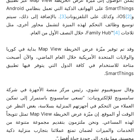
يمكن الوصول إلى ميّزة عرض الخريطة Map View عبر تطبيق
SmartThings على الهواتف الذكية التي تعمل بنظامي Android
و
[2]
iOS، وكذلك على التلفزيونات
[3]
. بالإضافة إلى ذلك، سيتم
توسيع وظائف التحكم لهذه الميزة لتشمل محاور أخرى، مثل
ثلاجات
[4]
Family Hub™‎، خلال النصف الأول من العام.
وقد تم توفير ميّزة عرض الخريطة Map View بداية في كوريا
والولايات المتحدة الأمريكية خلال العام الماضي، والآن أصبحت
متاحة للاستخدام في كافة الدول التي يتوفر فيها تطبيق
SmartThings.
وقال سيونغبيوم تشوي، رئيس مركز منصة الأجهزة في شركة
سامسونج للإلكترونيات: “تسعى سامسونج باستمرار إلى تمكين
العملاء من التحكم في أجهزتهم المنزلية بسلاسة، بغض النظر عن
الوقت أو الموقع. إن ميّزة عرض الخريطة Map View تمثل تتويجاً
لهذه المساعي. ونحن ملتزمون بتقديم مجموعة متنوعة من
الخدمات والميزات لضمان تمتع عملائنا بتجارب منزلية ذكية
محسنة، مما يؤدي إلى جودة حياة أفضل”.