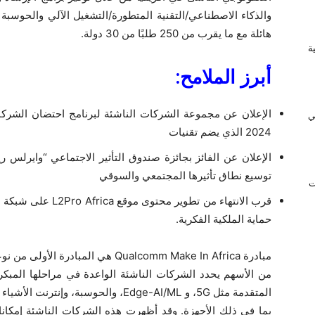
والذكاء الاصطناعي/التقنية المتطورة/التشغيل الآلي والحوسبة و
هائلة مع ما يقرب من 250 طلبًا من 30 دولة.
ريفية
أبرز الملامح:
ي
2024 الذي يضم تقنيات
توسيع نطاق تأثيرها المجتمعي والسوقي
ت
قرب الانتهاء من تطوير
حماية الملكية الفكرية.
مبادرة Qualcomm Make In Africa هي ال
من الأسهم يحدد الشركات الناشئة الواعدة في مراحلها المبكر
المتقدمة مثل 5G، و Edge-AI/ML، والحوسبة
بما في ذلك الأجهزة. وقد أظهرت هذه الشركات الناشئة إمكانات