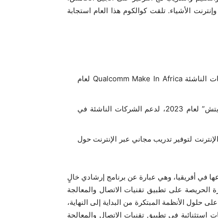
إنترنت الأشياء. تلقت كوالكوم هذا العام استجابة
الإعلان عن مجموعة الشركات الناشئة لبرنامج احتضان الشركات الناشئة Qualcomm Make In Africa لعام
الإعلان عن الفائز بجائزة صندوق التأثير الاجتماعي “وايرلس ريتش” لعام 2023، لدعم الشركات الناشئة في
 محتوى موقع L2Pro Africa على شبكة الإنترنت لتوفير تدريب مجاني عبر الإنترنت حول
مبادرة الأولى من نوعها في أفريقيا، وهي عبارة عن برنامج إرشادي خالٍ
ة الحريصة على تطبيق تقنيات الاتصال والمعالجة
، وإنترنت الأشياء على حلول الأنظمة المبتكرة من البداية إلى النهاية،
 استثنائية في تطبيق تقنيات الاتصال والمعالجة