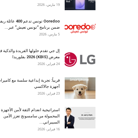
19 مارس، 2026
Ooredoo تونس تدعم 400 عائلة 
ضمن برنامج “تونس تعيش” عبر...
5 مارس، 2026
إل جي تقدم حلولها الفريدة والذكية ف
معرض (KBIS) 2026 بفلوريدا
24 فبراير، 2026
قريباً: تجربة إبداعية سلسة مع كاميرا
أجهزة جالاكسي
23 فبراير، 2026
استراتيجية انعدام الثقة لأمن الأجهزة
المحمولة من سامسونج تعزز الأمن
السيبراني...
16 فبراير، 2026