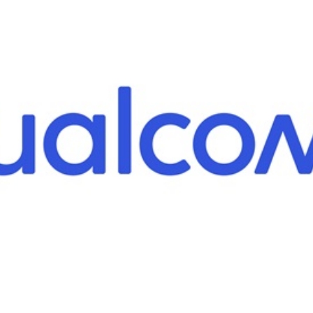
News
(arabic)