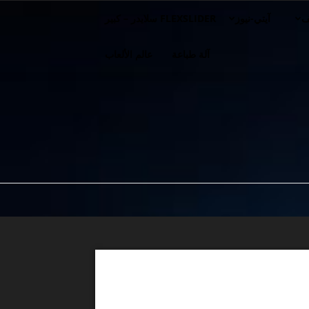
ف
آيتي-نيوز
FLEXSLIDER سلايدر – كبير
آلة طباعة
عالم الألعاب