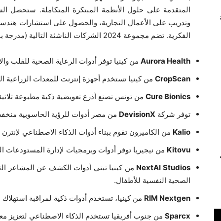
المتقدمة على حلول الأنظمة المبتكرة المتكاملة. ستحصل ال
وتدريب على الأعمال التجارية، والحصول على استشارات هندسية
الفكرية. تضم مجموعة 2024 الشركات الناشئة التالية (مدرجة بالترتيب الأبجدي):
Aurora Health
من كينيا توفر أدوات الرعاية الصحية للقلب والأ
CropScan
من كينيا تستخدم أجهزة إنترنت للمعدات الزراعية ال
Cure Bionics
من تونس تصنع أذرع تعويضية ذكية مطبوعة ثلاثية ا
توفر شركة
DevisionX
من مصر أدوات للرؤية الحاسوبية منخفضة
Kalio
من الكاميرون تقوم ببناء أدوات الذكاء الاصطناعي لإنترن ا
Kitovu
من نيجيريا توفر أدوات وبرمجيات لإدارة المستودعات الز
ي
NextAI Studios
من كينيا تبني أدوات الكشف عن المشاعر القا
الصحية النفسية للأطفال.
RIM Nextgen
من كينيا، تستخدم أدوات ذكية لمراقبة استهلاك ا
Sparcx
من جنوب أفريقيا تستخدم الذكاء الاصطناعي لتعزيز معا