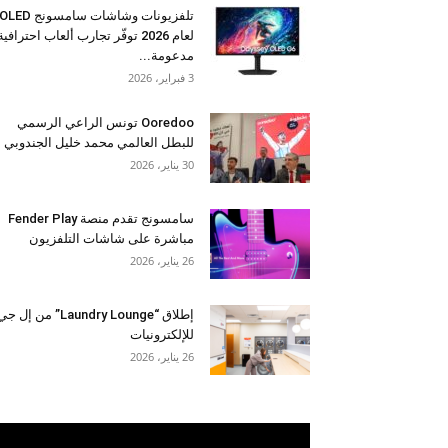
تلفزيونات وشاشات سامسونج OLED
لعام 2026 توفّر تجارب ألعاب احترافية
مدعومة...
3 فبراير، 2026
Ooredoo تونس الراعي الرسمي
للبطل العالمي محمد خليل الجندوبي
30 يناير، 2026
سامسونج تقدم منصة Fender Play
مباشرة على شاشات التلفزيون
26 يناير، 2026
إطلاق “Laundry Lounge” من إل ج
للإلكترونيات
26 يناير، 2026
مشغل