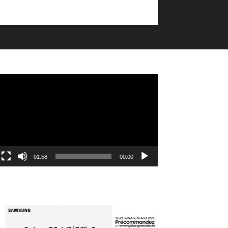
مشغل
الفيديو
01:58
00:00