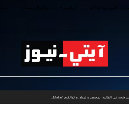
ارات على خط الحداثة
حواسيب
ديناميكية المؤسسات
هوات
iT-
حة في القائمة المختصرة لمبادرة كوالكوم “Make...