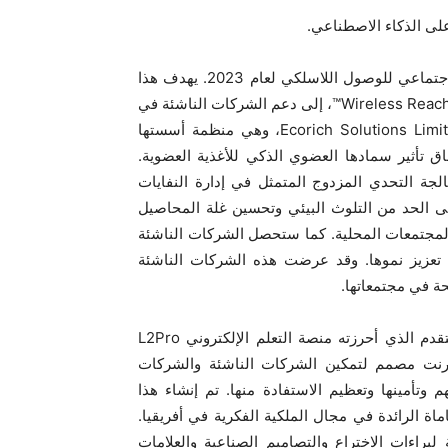
ى الذكاء الاصطناعي.
تفخر كوالكوم أيضًا بالإعلان عن الفائز بجائزة صندوق التأثير الاجتماعي للوصول اللاسلكي لعام 2023. يهدف هذا
الصندوق، الذي تقدمه شركة كوالكوم من خلال مبادرة كوالكوم Wireless Reach™️، إلى دعم الشركات الناشئة في
توسيع نطاق تأثيرها المجتمعي والسوقي. ستحصل شركة Ecorich Solutions Limited، وهي منظمة أسستها
ق تأثير سمادها العضوي الذكي للأغذية العضوية.
مويل شركة Wireless Reach شركة Ecorich لمعالجة التحدي المزدوج المتمثل في إدارة النفايات
ى الحد من التلوث البيئي وتحسين غلة المحاصيل
المجتمعات المحلية. كما ستحصل الشركات الناشئة
اتب قيّمة لمواصلة تعزيز نموها. وقد عرضت هذه الشركات الناشئة
حة في مجتمعاتها.
بالإضافة إلى ذلك، يسرّ شركة كوالكوم تسليط الضوء على التقدم الذي أحرزته منصة التعلم الإلكتروني L2Pro
إنترنت مصمم لتمكين الشركات الناشئة والشركات
 وتأمينها وتعظيم الاستفادة منها. تم إنشاء هذا
شركة Adams and Adams، شركة المحاماة الرائدة في مجال الملكية الفكرية في أفريقيا.
لبراءات الاختراع والتصاميم الصناعية والعلامات