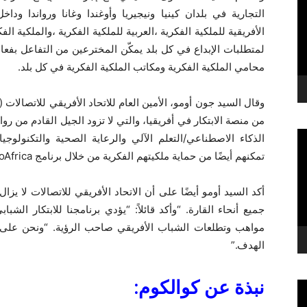
التجارية في بلدان كينيا ونيجيريا وأوغندا وغانا ورواندا ودا
الأفريقية للملكية الفكرية ،العربية للملكية الفكرية ،والملكية 
لمتطلبات الإبداع في كل بلد يمكّن المخترعين من التفاعل بفع
محامي الملكية الفكرية ومكاتب الملكية الفكرية في كل بلد.
من منصة الابتكار في أفريقيا، والتي لا تزود الجيل القادم من رو
الذكاء الاصطناعي/التعلم الآلي والرعاية الصحية والتكنولوجي
تمكنهم أيضًا من حماية ملكيتهم الفكرية من خلال برنامج L2ProAfrica المجاني.”
أكد السيد أومو أيضًا على أن الاتحاد الأفريقي للاتصالات لا يزال ث
جميع أنحاء القارة. “وأكد قائلاً: “يؤدي برنامجنا للابتكار الش
مواهب وتطلعات الشباب الأفريقي صاحب الرؤية. “ونحن على ا
الهدف.”
نبذة عن كوالكوم: