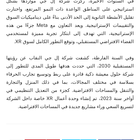
في السنوات الأخيرة، ركزت شركة إل جي مواردها بشكل
استراتيجي على المناطق الواعدة ذات النمو المرتفع، واختارت
تقليل الأنشطة الثانوية إلى الحد الأدنى بناءً على ديناميكيات السوق
والتقييمات الإستراتيجية. ويعد التعاون مع Meta جزءًا من هذه
الإستراتيجية، التي تهدف إلى ابتكار تجربة مميزة لمستخدمي
الفضاء الافتراضي المستقبلي، وتوقع التطور الكامل لسوق XR.
وفي السنة الفارطة، كشفت شركة إل جي النقاب عن رؤيتها
المستقبلية 2030، التي حددت هدفها طويل المدى للتطور إلى
شركة حلول معيشة ذكية قادرة على ربط وتوسيع تجارب الحرفاء
بسلاسة في مختلف المجالات، بما في ذلك المنزل والتجارة
والتنقل والمساحات الافتراضية. كجزء من التعديل التنظيمي في
أواخر سنة 2023، تم إنشاء وحدة أعمال XR خاصة داخل الشركة
لتسريع السعي وراء مشاريع جديدة في المساحات الافتراضية.