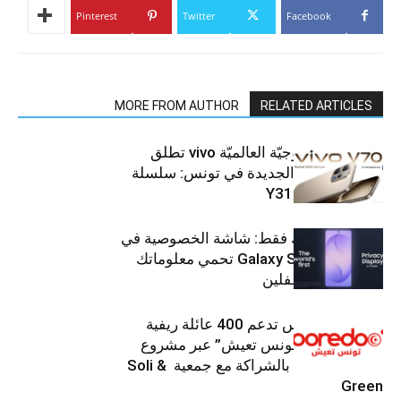
Pinterest
Twitter
Facebook
MORE FROM AUTHOR
RELATED ARTICLES
العلامة التّكنولوجيّة العالميّة vivo تطلق
هواتفها الذكيّة الجديدة في تونس: سلسلة
V70 وسلسلة Y31
شاشتك، لعينيك فقط: شاشة الخصوصية في
جهاز Galaxy S26 Ultra تحمي معلوماتك
من أعين المتطفلين
Ooredoo تونس تدعم 400 عائلة ريفية
ضمن برنامج “تونس تعيش” عبر مشروع
تنموي مستدام بالشراكة مع جمعية Soli &
Green