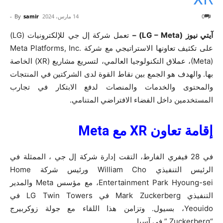
0
14 مارس، 2024
samir
By
-
آيتي نيوز (LG – Meta) –
تعمل شركة إل جي للإلكترونيات (LG)
على تكثيف تعاونها الاستراتيجي مع شركة Meta Platforms, Inc.
(Meta)، عملاق التكنولوجيا العالمي، لتسريع مشاريع (XR) الخاصة
بها. والهدف هو الجمع بين نقاط القوة لدى الشركتين في المنتجات
والمحتوى والخدمات والمنصات لدفع الابتكار في تجارب
المستخدمين داخل الفضاء الافتراضي المتنامي.
إقامة تعاون
XR
مع
Meta
في 28 فيفري الفارط، التقت إدارة شركة إل جي ، الممثلة في
الرئيس التنفيذي William Cho ورئيس شركة Home
Entertainment Park Hyoung-sei، مع مؤسس Meta والمدير
التنفيذي Mark Zuckerberg في LG Twin Towers في
Yeouido، بسيول. وتزامن هذا اللقاء مع جولة زوكربيرج
“Zuckerberg ” في آسيا.