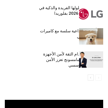
إل جي تقدم حلولها الفريدة والذكية في
معرض (KBIS) 2026 بفلوريدا
قريباً: تجربة إبداعية سلسة مع كاميرات
أجهزة جالاكسي
استراتيجية انعدام الثقة لأمن الأجهزة
المحمولة من سامسونج تعزز الأمن
السيبراني المؤسسي
مشغل
الفيديو