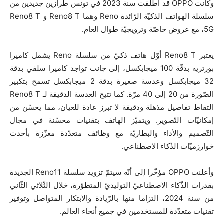
وكانت OPPO قد أطلقت سنة 2023 في تونس طرازين جديدين من
سلسلة الهواتف الذكيّة الرّائدة Reno وهما Reno8 T و Reno8 T
5G، مع عروض خاصّة وترويجيّة طوال العام.
يعتبر Reno8 T أوّل هاتف ذكيّ من سلسلة Reno يشمل كاميرا
بورتريه بدقّة 100 ميجابكسل، إلى جانب تواجد كاميرا سلفي بدقة
32 ميجابكسل وعدسة صغيرة بدقة 2 ميجابكسل تسمح بتكبير
الصّورة من 20 إلى 40 مرّة. كما تتيح العدسة الدقيقة لـ Reno8 T
التقاط تفاصيل مذهلة ودقيقة لا تبرز عادة للعيان، مما يحسّن من
إمكانيّات التّصوير. ويتميّز الهاتف بتقنيات محسّنة في مجال
التّصميم والأداء والبطاريّة مع وظائف متعدّدة معزّزة بأحدث
خوارزميّات الذّكاء الاصطناعي.
وأعلنت OPPO مؤخّرا إلى أنّه سيتمّ تزويد سلسلة Reno11 الجديدة
بقدرات الذّكاء الاصطناعيّ التوليديّ المتطوّرة، خلال الثّلاثي الثّاني
من سنة 2024، التزاما منها بالرّيادة والابتكار المتواصل وتوفير
تقنيات متعدّدة للمستخدمين في جميع أنحاء العالم.