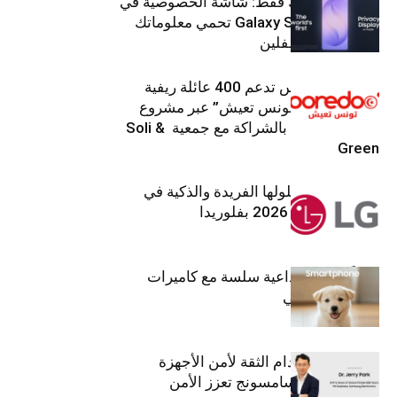
شاشتك، لعينيك فقط: شاشة الخصوصية في
جهاز Galaxy S26 Ultra تحمي معلوماتك
من أعين المتطفلين
Ooredoo تونس تدعم 400 عائلة ريفية
ضمن برنامج “تونس تعيش” عبر مشروع
تنموي مستدام بالشراكة مع جمعية Soli &
Green
إل جي تقدم حلولها الفريدة والذكية في
معرض (KBIS) 2026 بفلوريدا
قريباً: تجربة إبداعية سلسة مع كاميرات
أجهزة جالاكسي
استراتيجية انعدام الثقة لأمن الأجهزة
المحمولة من سامسونج تعزز الأمن