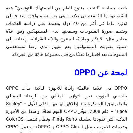
بلغت مسابقة “انتخب منتوج العام من المستهلك التونسيّ” هذه
السّنة دورتها التّاسعة في بلادنا. وهي مسابقة متواجدة منذ حوالي
ثلاثين عاما في أكثر من 40 دولة وتعتمد على دراسة العلامات
وتقييم صورة المنتوجات وسمعتها لدى المستهلكين وفق عدّة
معايير مثل: الابتكار وجاذبيّة المنتوج والنيّة الشّرائيّة. وإضافة إلى
عمليّة تصويت المستهلكين يقع تقييم مدى رضا مستخدمي
المنتوجات بعد اختبارها فعليّا من قبل مجموعة هامّة من الحرفاء.
لمحة ع
ن
OPPO
OPPO هي علامة عالميّة رائدة للأجهزة الذكية. بدأت OPPO
بالسعي الدؤوب نحو التوازن المثالي بين الرضاء الجمالي
والتكنولوجيا المبتكرة منذ إطلاقها لهاتفها الذكي الأول – “Smiley
Face” – عام 2008. توفّر OPPO اليوم نطاقًا واسعًا من الأجهزة
الذكية التي تقودها سلسلة Reno وFind، ونظام تشغيل ColorOS
وخدمات الانترنيت مثل OPPO Cloud و OPPO+. وتعمل OPPO