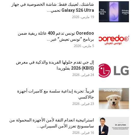
شاشتك، لعينيك فقط: شاشة الخصوصية في جهاز
Galaxy S26 Ultra تحمي...
19 مارس، 2026
Ooredoo تونس تدعم 400 عائلة ريفية ضمن
برنامج “تونس تعيش” عبر...
5 مارس، 2026
إل جي تقدم حلولها الفريدة والذكية في معرض
(KBIS) 2026 بفلوريدا
24 فبراير، 2026
قريباً: تجربة إبداعية سلسة مع كاميرات أجهزة
جالاكسي
23 فبراير، 2026
استراتيجية انعدام الثقة لأمن الأجهزة المحمولة من
سامسونج تعزز الأمن السيبراني...
16 فبراير، 2026