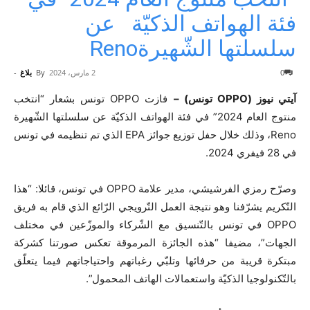
فئة الهواتف الذكيّة عن
سلسلتها الشّهيرةReno
0
2 مارس، 2024
By
بلاغ
-
آيتي نيوز (OPPO تونس) –
فازت OPPO تونس بشعار “انتخب
منتوج العام 2024” في فئة الهواتف الذكيّة عن سلسلتها الشّهيرة
Reno، وذلك خلال حفل توزيع جوائز EPA الذي تم تنظيمه في تونس
في 28 فيفري 2024.
وصرّح رمزي الفرشيشي، مدير علامة OPPO في تونس، قائلا: “هذا
التّكريم يشرّفنا وهو نتيجة العمل التّرويجي الرّائع الذي قام به فريق
OPPO في تونس بالتّنسيق مع الشّركاء والموزّعين في مختلف
الجهات”، مضيفا “هذه الجائزة المرموقة تعكس صورتنا كشركة
مبتكرة قريبة من حرفائها وتلبّي رغباتهم واحتياجاتهم فيما يتعلّق
بالتّكنولوجيا الذكيّة واستعمالات الهاتف المحمول”.