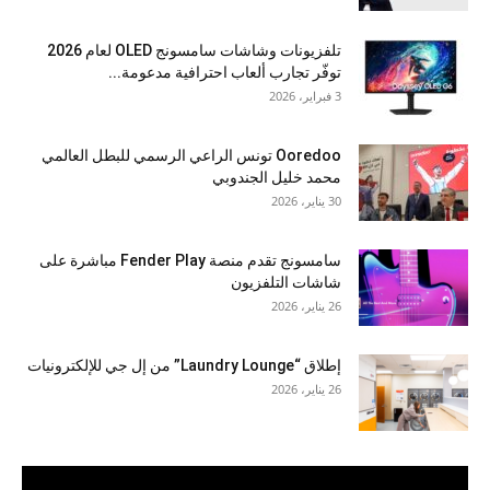
تلفزيونات وشاشات سامسونج OLED لعام 2026
توفّر تجارب ألعاب احترافية مدعومة...
3 فبراير، 2026
Ooredoo تونس الراعي الرسمي للبطل العالمي
محمد خليل الجندوبي
30 يناير، 2026
سامسونج تقدم منصة Fender Play مباشرة على
شاشات التلفزيون
26 يناير، 2026
إطلاق “Laundry Lounge” من إل جي للإلكترونيات
26 يناير، 2026
مشغل