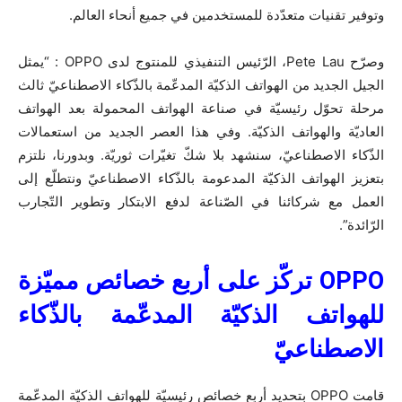
وتوفير تقنيات متعدّدة للمستخدمين في جميع أنحاء العالم.
وصرّح Pete Lau، الرّئيس التنفيذي للمنتوج لدى OPPO : “يمثل
الجيل الجديد من الهواتف الذكيّة المدعّمة بالذّكاء الاصطناعيّ ثالث
مرحلة تحوّل رئيسيّة في صناعة الهواتف المحمولة بعد الهواتف
العاديّة والهواتف الذكيّة. وفي هذا العصر الجديد من استعمالات
الذّكاء الاصطناعيّ، سنشهد بلا شكّ تغيّرات ثوريّة. وبدورنا، نلتزم
بتعزيز الهواتف الذكيّة المدعومة بالذّكاء الاصطناعيّ ونتطلّع إلى
العمل مع شركائنا في الصّناعة لدفع الابتكار وتطوير التّجارب
الرّائدة”.
OPPO
تركّز على أربع خصائص مميّزة
للهواتف الذكيّة المدعّمة بالذّكاء
الاصطناعيّ
قامت OPPO بتحديد أربع خصائص رئيسيّة للهواتف الذكيّة المدعّمة