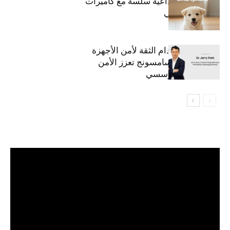
قريباً: تجربة إبداعية سلسة مع كاميرات
أجهزة جالاكسي
استراتيجية انعدام الثقة لأمن الأجهزة
المحمولة من سامسونج تعزز الأمن
السيبراني المؤسسي
مشغل
الفيديو