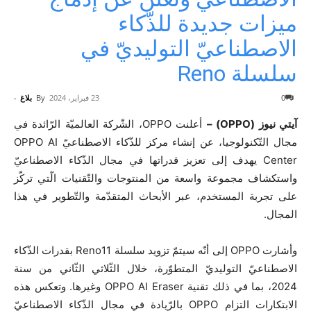
ميزات جديدة للذّكاء
الاصطناعيّ التوليديّ في
سلسلة Reno
0
23 فبراير، 2024
By
بلاغ
-
آيتي نيوز (OPPO) –
أعلنت OPPO، الشّركة العالميّة الرّائدة في
مجال التّكنولوجيا، عن إنشاء مركز للذّكاء الاصطناعيّ OPPO AI
Center يهدف إلى تعزيز قدراتها في مجال الذّكاء الاصطناعيّ
واستكشاف مجموعة واسعة من المنتوجات والتّقنيات الّتي تركّز
على تجربة المستخدم، عبر الأبحاث المتقدّمة والتّطوير في هذا
المجال.
وأشارت OPPO إلى أنّه سيتمّ تزويد سلسلة Reno11 بقدرات الذّكاء
الاصطناعيّ التوليديّ المتطوّرة، خلال الثّلاثي الثّاني من سنة
2024، بما في ذلك تقنية OPPO AI Eraser وغيرها. وتعكس هذه
الابتكارات التزام OPPO بالرّيادة في مجال الذّكاء الاصطناعيّ