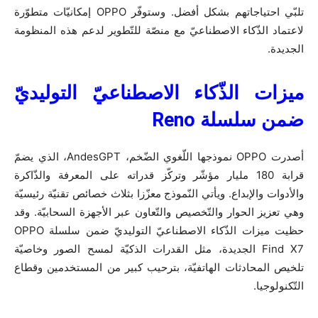
تلبّي احتياجاتهم بشكل أفضل. وستوفّر OPPO إمكانيّات متطوّرة
لاعتماد الذّكاء الاصطناعيّ مع منصّة للتّطوير لدعم هذه المنظومة
الجديدة.
ميزات الذّكاء الاصطناعيّ التوليديّ
ضمن سلسلة
Reno
أصدرت OPPO نموذجها اللّغوي الضّخم، AndesGPT، الذي يضمّ
قرابة 180 مليار مؤشّر وتركّز قدراته على المعرفة والذّاكرة
والأدوات والإبداع. ويأتي النّموذج معزّزا بثلاث خصائص تقنيّة رئيسيّة
وهي تعزيز الحوار والتّخصيص والتّعاون عبر الأجهزة السحابيّة. وقد
حظيت ميزات الذّكاء الاصطناعيّ التوليديّ ضمن سلسلة OPPO
Find X7 الجديدة، مثل القدرات الذكيّة لمسح الصور وخاصيّة
تلخيص المحادثات الهاتفيّة، بترحيب كبير من المستخدمين وقطاع
التّكنولوجيا.