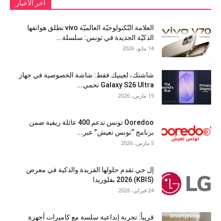
آخر الأخبار
العلامة التّكنولوجيّة العالميّة vivo تطلق هواتفها
الذكيّة الجديدة في تونس: سلسلة...
14 مايو، 2026
شاشتك، لعينيك فقط: شاشة الخصوصية في جهاز
Galaxy S26 Ultra تحمي...
19 مارس، 2026
Ooredoo تونس تدعم 400 عائلة ريفية ضمن
برنامج “تونس تعيش” عبر...
5 مارس، 2026
إل جي تقدم حلولها الفريدة والذكية في معرض
(KBIS) 2026 بفلوريدا
24 فبراير، 2026
قريباً: تجربة إبداعية سلسة مع كاميرات أجهزة