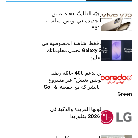
العلامة التّكنولوجيّة العالميّة vivo تطلق
هواتفها الذكيّة الجديدة في تونس: سلسلة
V70 وسلسلة Y31
شاشتك، لعينيك فقط: شاشة الخصوصية في
جهاز Galaxy S26 Ultra تحمي معلوماتك
من أعين المتطفلين
Ooredoo تونس تدعم 400 عائلة ريفية
ضمن برنامج “تونس تعيش” عبر مشروع
تنموي مستدام بالشراكة مع جمعية Soli &
Green
إل جي تقدم حلولها الفريدة والذكية في
معرض (KBIS) 2026 بفلوريدا