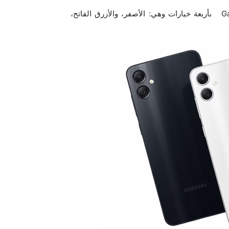
وفيما يتعلق بالألوان المتاحة فيأتي هاتف سامسونجGalaxy A15 بأربعة خيارات وهي: الأصفر، والأزرق الفاتح،