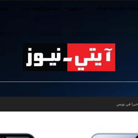
ارات على خط الحداثة
حواسيب
ديناميكية المؤسسات
هوات
iT-