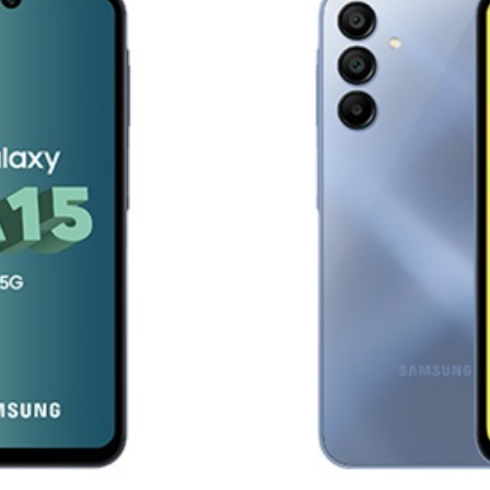
News
(arabic)