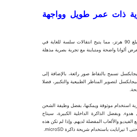
ارية ذات عمر طويل وواجهة
يأتي Galaxy A15 بشاشة Super AMOLED بمعدل تحديث يبلغ 90 هرتز، مما يتيح انتقالات سلسة للغاية في
اب، مع سطوع يصل إلى 800 نيت، كما يعرض ألوانا واضحة ومتباينة مع تجربة بصرية مذهلة
تضمن سامسونج Galaxy A15 كاميرا رئيسية بدقة 50 ميجابكسل تسمح بالتقاط صور رائعة، بالإضافة إلى
 زاوية عريضة بدقة 5 ميجابكسل وعدسة ماكرو بدقة 2 ميجابكسل لتصوير المناظر الطبيعية والتكبير، فضلا
 أمبير لهذا الهاتف تجربة استخدام موثوقة ويمكنها، بفضل وظيفة الشحن
هدوء. وبفضل الذاكرة الداخلية الكبيرة، سيتاح
يديو والألعاب المفضلة لديهم. وإذا لم تكن هذه