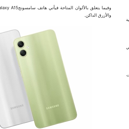
والأزرق الداكن.
ريفية
ي
ت