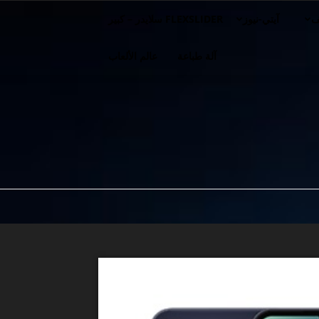
ف
آيتي-نيوز
FLEXSLIDER سلايدر – كبير
آلة طباعة
عالم الألعاب