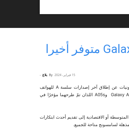
هاتف سامسونج Galaxy A15 متوفر أخيرا
15 فبراير، 2024
By
بلاغ
-
تعلن سامسونج للإلكترونيات عن إطلاق آخر إصدارات سلسة A للهواتف
المحمولة وهو سامسونج Galaxy A15، لينضم بذلك إلى Galaxy A05 وA05s اللذان تمّ طرحهما مؤخرًا في
يد من الفئة المتوسطة أو الاقتصادية إلى تقديم أحدث ابتكارات
مذهلة لسامسونج متاحة للجميع.