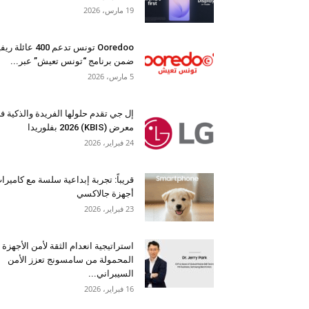
19 مارس، 2026
Ooredoo تونس تدعم 400 عائلة 
ضمن برنامج “تونس تعيش” عبر...
5 مارس، 2026
إل جي تقدم حلولها الفريدة والذكية ف
معرض (KBIS) 2026 بفلوريدا
24 فبراير، 2026
قريباً: تجربة إبداعية سلسة مع كاميرا
أجهزة جالاكسي
23 فبراير، 2026
استراتيجية انعدام الثقة لأمن الأجهزة
المحمولة من سامسونج تعزز الأمن
السيبراني...
16 فبراير، 2026