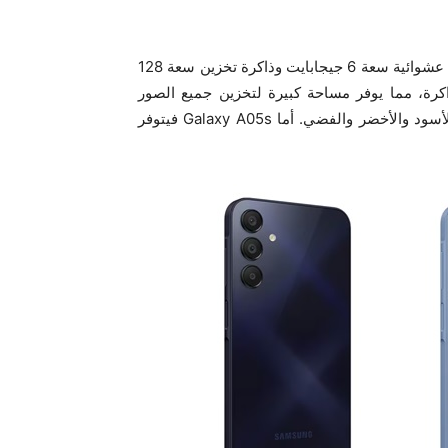
أمّا بالنسبة للذاكرة والتخزين، فإنّ كلا النسختين مزودتان بذاكرة عشوائية سعة 6 جيجابايت وذاكرة تخزين سعة 128
ت باستعمال شريحة ذاكرة، مما يوفر مساحة كبيرة لتخزين جميع الصور
والملفات للمستخدمين. ويأتيGalaxy A05 بثلاثة ألوان وهي: الأسود والأخضر والفضي. أما Galaxy A05s فيتوفر