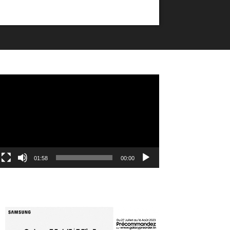
مشغل
الفيديو
01:58
00:00