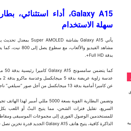
Galaxy A15
، أداء استثنائي، بط
سهلة الاستخدام
مشاهد الفيديو والألع
بدقة Full HD+.
كما ي
عدسة
عن كاميرا أمامية بدقة 13 ميجابكسل من أجل صور “سيلفي” ناجحة.
vivo تطلق
وتضمن البطارية القوية بسعة 5000 مللي
السريع، تقليل فترات الشحن، مما يتيح البثّ أو اللعب بكل 
للمستخدمين الوصول الفوري إلى مجموعات الموسيقى ومقاطع الف
الذاكرة كافية، يتيح هاتف Galaxy A15 الجديد قدرة تخزين تصل حتى 1 تيرابايت باستخدام شريحة ذاكرة microSD.
ية