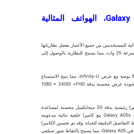
Galaxy
، الهواتف المثالية
Ga وGalaxy A05s لتدوم، فهي مثالية للمستخدمين من جميع الأعمار بفضل بطارياتها
طويلة الأمد بسعة 5000 مللي أمبير وقدرات الشحن الفائقة بسرعة 25 وات، مما يسمح للبطارية بالوصول إلى
ويتميّز Galaxy A05 و Galaxy A05sبشاشة محسنة بحجم 6.7 بوصة مع عرض Infinity-U، مما يتيح الاستمتاع
بتجربة عرض واسعة. بالإضافة إلى ذلك، يتميز Galaxy A05 بجودة عرض محسنة بدقة FHD+ (1080 × 2400
فيما يتعلق بالكاميرا، يحتوي Galaxy A05 وA05s على كاميرا رئيسية بدقة 50 ميجابكسل محسنة لمساعدة
المستخدمين على التقاط اللحظات المهمة. فيما يأتي هاتف Galaxy A05s مع كاميرا خلفية ثنائية مدعومة
ين التقاط التفاصيل الدقيقة للحياة. وقد تم تحسين الكاميرا
الأمامية لتصبح 13 ميجابكسل في Galaxy A05s و8 ميجابكسل في Galaxy A05، مما يسمح بالتقاط صور سيلفي