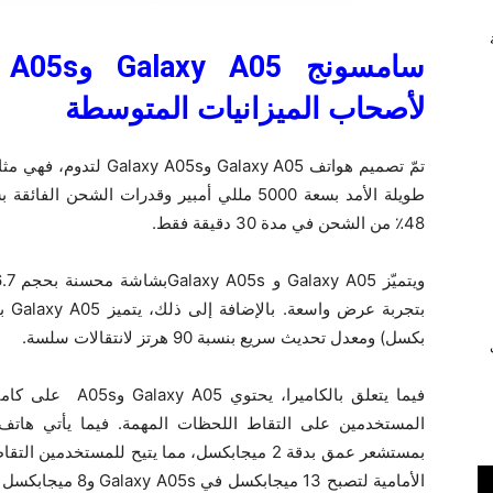
سامسونج
Galaxy A05
و
 A05s
لأصحاب الميزانيات المتوسطة
تمّ تصميم هواتف laxy A05
48٪ من الشحن في مدة 30 دقيقة فقط.
بكسل) ومعدل تحديث سريع بنسبة 90 هرتز لانتقالات سلسة.
ي
بمستشعر عمق بدقة 2 ميجابكسل، مما يتيح للمستخدم