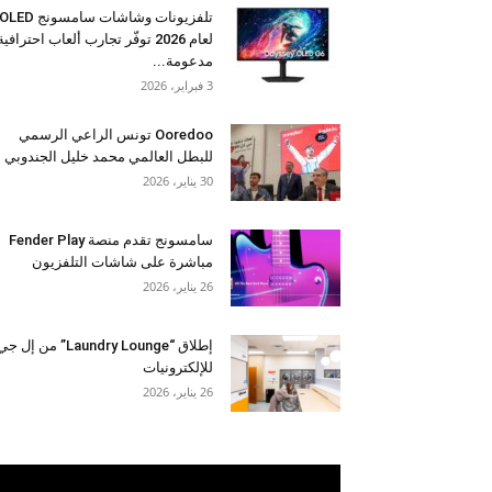
تلفزيونات وشاشات سامسونج OLED
لعام 2026 توفّر تجارب ألعاب احترافية
مدعومة...
3 فبراير، 2026
Ooredoo تونس الراعي الرسمي
للبطل العالمي محمد خليل الجندوبي
30 يناير، 2026
سامسونج تقدم منصة Fender Play
مباشرة على شاشات التلفزيون
26 يناير، 2026
إطلاق “Laundry Lounge” من إل ج
للإلكترونيات
26 يناير، 2026
مشغل