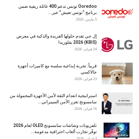
Ooredoo تونس تدعم 400 عائلة ريفية ضمن
برنامج “تونس تعيش” عبر...
5 مارس، 2026
إل جي تقدم حلولها الفريدة والذكية في معرض
(KBIS) 2026 بفلوريدا
24 فبراير، 2026
قريباً: تجربة إبداعية سلسة مع كاميرات أجهزة
جالاكسي
23 فبراير، 2026
استراتيجية انعدام الثقة لأمن الأجهزة المحمولة من
سامسونج تعزز الأمن السيبراني...
16 فبراير، 2026
تلفزيونات وشاشات سامسونج OLED لعام 2026
توفّر تجارب ألعاب احترافية مدعومة...
3 فبراير، 2026