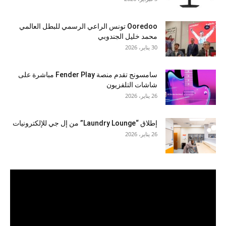
Ooredoo تونس الراعي الرسمي للبطل العالمي
محمد خليل الجندوبي
30 يناير، 2026
سامسونج تقدم منصة Fender Play مباشرة على
شاشات التلفزيون
26 يناير، 2026
إطلاق “Laundry Lounge” من إل جي للإلكترونيات
26 يناير، 2026
مشغل
الفيديو