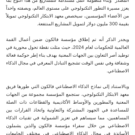
المصدر وبناء منظومة عمل مستدامة للمشاريع من هذا النوع بما
يعزز مسيرة التطور التكنولوجي على مستوى العالم، وبصفته واحداً
من الأعضاء المؤسسين، سيخصص معهد الابتكار التكنولوجي تمويلاً
بقيمة 300 مليون دولار لتمويل المشاريع المنتفعة.
ويجدر الذكر أنه تم إطلاق مؤسسة فالكون ضمن أعمال القمة
العالمية للحكومات لعام 2024، حيث مثلت نقطة تحول محورية في
توطيد أصر التعاون بين الجهات المعنية بهدف بناء إطر حوكمة فعالة
وشفافة وفي نفس الوقت تشجيع التبادل المعرفي في مجال الذكاء
الاصطناعي.
وبالاستناد إلى نماذج الذكاء الاصطناعي فالكون التي طورها فريق
معهد الابتكار التكنولوجي، ستجمع المؤسسة مجموعة من الجهات
المعنية والمطورين والأوساط الأكاديمية والقطاعات ذات الصلة
للمساعدة في الجهود المشتركة والتعاونية واتخاذ القرارات بين
المساهمين، مما سيساهم في تعزيز الشمولية في تقنيات الذكاء
الاصطناعي من خلال سفراء مؤسسة فالكون والذين يشملون
الأساتذة في مجال الذكاء الاصطناعي في مختلف الجامعات