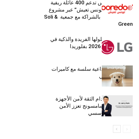
Ooredoo تونس تدعم 400 عائلة ريفية
ضمن برنامج “تونس تعيش” عبر مشروع
تنموي مستدام بالشراكة مع جمعية Soli &
Green
إل جي تقدم حلولها الفريدة والذكية في
معرض (KBIS) 2026 بفلوريدا
قريباً: تجربة إبداعية سلسة مع كاميرات
أجهزة جالاكسي
استراتيجية انعدام الثقة لأمن الأجهزة
المحمولة من سامسونج تعزز الأمن
السيبراني المؤسسي