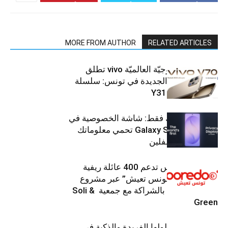
MORE FROM AUTHOR
RELATED ARTICLES
العلامة التّكنولوجيّة العالميّة vivo تطلق
هواتفها الذكيّة الجديدة في تونس: سلسلة
V70 وسلسلة Y31
شاشتك، لعينيك فقط: شاشة الخصوصية في
جهاز Galaxy S26 Ultra تحمي معلوماتك
من أعين المتطفلين
Ooredoo تونس تدعم 400 عائلة ريفية
ضمن برنامج “تونس تعيش” عبر مشروع
تنموي مستدام بالشراكة مع جمعية Soli &
Green
إل جي تقدم حلولها الفريدة والذكية في