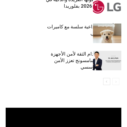
معرض (KBIS) 2026 بفلوريدا
قريباً: تجربة إبداعية سلسة مع كاميرات
أجهزة جالاكسي
استراتيجية انعدام الثقة لأمن الأجهزة
المحمولة من سامسونج تعزز الأمن
السيبراني المؤسسي
مشغل
الفيديو