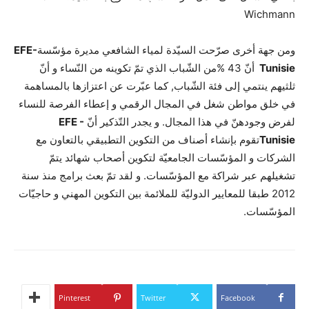
Wichmann
ومن جهة أخرى صرّحت السيّدة لمياء الشافعي مديرة مؤسّسة
EFE-
Tunisie
أنّ 43 %من الشّباب الذي تمّ تكوينه من النّساء و أنّ
ثلثيهم ينتمي إلى فئة الشّباب, كما عبّرت عن اعتزازها بالمساهمة
في خلق مواطن شغل في المجال الرقمي و إعطاء الفرصة للنساء
لفرض وجودهنّ في هذا المجال. و يجدر التّذكير أنّ
EFE -
Tunisie
تقوم بإنشاء أصناف من التكوين التطبيقي بالتعاون مع
الشركات و المؤسّسات الجامعيّة لتكوين أصحاب شهائد يتمّ
تشغيلهم عبر شراكة مع المؤسّسات. و لقد تمّ بعث برامج منذ سنة
2012 طبقا للمعايير الدوليّة للملائمة بين التكوين المهني و حاجيّات
المؤسّسات.
Pinterest
Twitter
Facebook