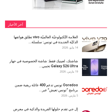
آخر الأخبار
العلامة التّكنولوجيّة العالميّة vivo تطلق هواتفها
الذكيّة الجديدة في تونس: سلسلة...
14 مايو، 2026
شاشتك، لعينيك فقط: شاشة الخصوصية في جهاز
Galaxy S26 Ultra تحمي...
19 مارس، 2026
Ooredoo تونس تدعم 400 عائلة ريفية ضمن
برنامج “تونس تعيش” عبر...
5 مارس، 2026
إل جي تقدم حلولها الفريدة والذكية في معرض