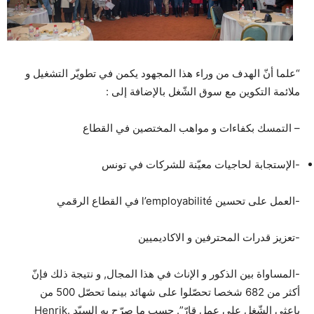
“علما أنّ الهدف من وراء هذا المجهود يكمن في تطويّر التشغيل و
ملائمة التكوين مع سوق الشّغل بالإضافة إلى :
– التمسك بكفاءات و مواهب المختصين في القطاع
-الإستجابة لحاجيات معيّنة للشركات في تونس
-العمل على تحسين l’employabilité في القطاع الرقمي
-تعزيز قدرات المحترفين و الاكاديميين
-المساواة بين الذكور و الإناث في هذا المجال, و نتيجة ذلك فإنّ
أكثر من 682 شخصا تحصّلوا على شهائد بينما تحصّل 500 من
باعثي الشّغل على عمل قارّ”. حسب ما صرّح به السيّد .Henrik