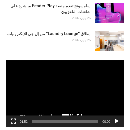
سامسونج تقدم منصة Fender Play مباشرة على
شاشات التلفزيون
26 يناير، 2026
إطلاق “Laundry Lounge” من إل جي للإلكترونيات
26 يناير، 2026
مشغل
الفيديو
01:52
00:00