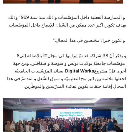
و الممارسة الفعلية داخل المؤسّسات و ذلك منذ سنة 1969 وذلك
بهدف تكوين اكبر عدد ممكن من الشّبان للإدماج داخل المؤسّسات
و تكوين خبراء مختصين في هذا المجال.”
و يذكر أنّ 38 شراكة قد تمّ إبرامها في مجال
IT
بالإضافة إلى8
مؤسّسات جامعيّة بولايات تونس و سوسة و صفاقس. ومن جهة
أخرى فإنّ مشروع
Digital Works
يساند المؤسّسات الجامعيّة
لجعلها ملائمة بين البرامج التعليميّة و سوق الشّغل و لقد تمّ في هذا
المجال إقامة حلقات تكوين لفائدة المدرّسين والمؤطّرين.