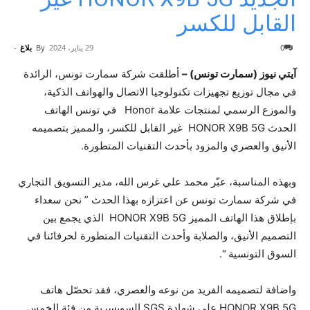
القابل للكسر
0
29 يناير، 2024
By
بلاغ
-
آيتي نيوز (سمارت تونس) –
أطلقت شركة سمارت تونس، الرائدة
في مجال توزيع تجهيزات تكنولوجيا الاتصال والهواتف الذكية،
والموزع الرسمي لمنتجات علامة Honor في تونس الهاتف
الحدث HONOR X9B 5G غير القابل للكسر، والمميز بتصميمه
الأنيق والعصري والمزود بأحدث التقنيات المتطورة.
وبهذه المناسبة، عبّر محمد علي غرس الله، مدير التسويق التجاري
في شركة سمارت تونس عن اعتزازه بهذا الحدث ” نحن سعداء
بإطلاق هذا الهاتف المميز HONOR X9B 5G الذي يجمع بين
التصميم الأنيق، والصلابة وأحدث التقنيات المتطورة لحرفائنا في
السوق التونسية “.
واضافة لتصميمه الفريد من نوعه والعصري، فقد تحصّل هاتف
HONOR X9B 5G على شهادة SGS السويسرية من فئة الخمس