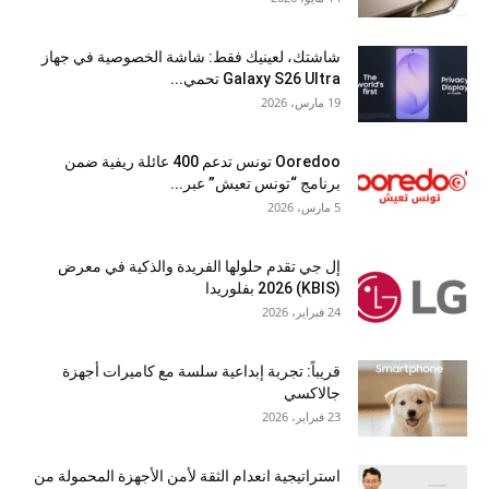
شاشتك، لعينيك فقط: شاشة الخصوصية في جهاز
Galaxy S26 Ultra تحمي...
19 مارس، 2026
Ooredoo تونس تدعم 400 عائلة ريفية ضمن
برنامج “تونس تعيش” عبر...
5 مارس، 2026
إل جي تقدم حلولها الفريدة والذكية في معرض
(KBIS) 2026 بفلوريدا
24 فبراير، 2026
قريباً: تجربة إبداعية سلسة مع كاميرات أجهزة
جالاكسي
23 فبراير، 2026
استراتيجية انعدام الثقة لأمن الأجهزة المحمولة من