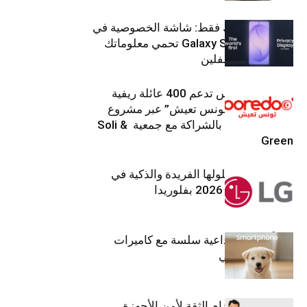
شاشتك، لعينيك فقط: شاشة الخصوصية في
جهاز Galaxy S26 Ultra تحمي معلوماتك
من أعين المتطفلين
Ooredoo تونس تدعم 400 عائلة ريفية
ضمن برنامج “تونس تعيش” عبر مشروع
تنموي مستدام بالشراكة مع جمعية Soli &
Green
إل جي تقدم حلولها الفريدة والذكية في
معرض (KBIS) 2026 بفلوريدا
قريباً: تجربة إبداعية سلسة مع كاميرات
أجهزة جالاكسي
استراتيجية انعدام الثقة لأمن الأجهزة