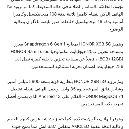
نجوم، الخاصّة بالمتانة والصلابة في حالة السقوط. كما تم تزويد هذا
الهاتف الذكي بنظام كاميرا ثلاثية بدقة 108 ميجابيكسيل وكاميرا
أمامية بدقة 16 ميجابيكسيل لالتقاط صور نابضة بالألوان وعالية
الوضوح.
ويتميز HONOR X9B 5G بمعالج Snapdragon 6 Gen 1 معزز
بمساحة تخزين ب20 جيجابايت بتكنولوجيا HONOR Ram Turbo
(8GB+12GB) ، فضلاً عن مساحة تخزين داخلية كبيرة تصل إلى
256 جيجابايت، لضمان تجربة استثنائية للمستخدمين.
وتمّ تزويد HONOR X9B 5G ببطارية قوية بسعة 5800 ميللي أمبير،
وشاحن فائق السرعة بقوة 35 واط. ويعمل الهاتف بنظام تشغيل
HONOR MagicOS 7.1 القائم على Android 13 الذي يضمن أفضل
تجربة ذكية للمستخدمين.
ويتوفر الهاتف بألوان متعدّدة، كما يتميز بشاشة عرض كبيرة الحجم
وعالية الدقة بتقنية AMOLED بمقاس 6.87 انش مما يمنح جودة