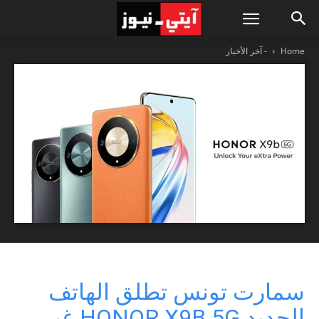
Home
- آخر الأخبار
سمارت تونس تطلق الهاتف
الجديد HONOR X9B 5G غير