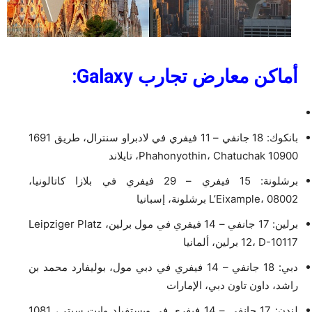
أماكن معارض تجارب
Galaxy:
بانكوك: 18 جانفي – 11 فيفري في لادبراو سنترال، طريق 1691
Phahonyothin، Chatuchak 10900، تايلاند
برشلونة: 15 فيفري – 29 فيفري في بلازا كاتالونيا،
L’Eixample، 08002 برشلونة، إسبانيا
برلين: 17 جانفي – 14 فيفري في مول برلين، Leipziger Platz
12، D-10117 برلين، ألمانيا
دبي: 18 جانفي – 14 فيفري في دبي مول، بوليفارد محمد بن
راشد، داون تاون دبي، الإمارات
لندن: 17 جانفي – 14 فيفري في ويستفيلد وايت سيتي، 1081