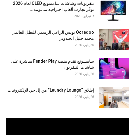
تلفزيونات وشاشات سامسونج OLED لعام 2026
توفّر تجارب ألعاب احترافية مدعومة...
3 فبراير، 2026
Ooredoo تونس الراعي الرسمي للبطل العالمي
محمد خليل الجندوبي
30 يناير، 2026
سامسونج تقدم منصة Fender Play مباشرة على
شاشات التلفزيون
26 يناير، 2026
إطلاق “Laundry Lounge” من إل جي للإلكترونيات
26 يناير، 2026
مشغل
الفيديو