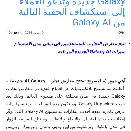
Galaxy جديدة وتدعو العملاء
إلى استكشاف الحقبة التالية
من Galaxy AI
0
13 يناير، 2024
samir
By
-
تتيح معارض التجارب للمستخدمين في ثماني مدن الاستمتاع
بميزات
Galaxy AI
الجديدة المرتقبة
آيتي-نيوز (سامسونج تفتتح معارض تجارب AI Galaxy جديدة) –
أعلنت سامسونج للإلكترونيات عن افتتاح العديد من معارض تجارب
Galaxy جديدة في مدن مختلفة على مستوى العالم، وذلك بعد
حدث Galaxy Unpacked. وستكون هذه المساحات بمثابة واجهات
عرض غامرة، تقدم أحدث ابتكارات سامسونج Galaxy AI التي توفّر
إمكانات جديدة للاتصال والإبداع والألعاب، وستتاح الفرصة للزوار
في مدن بانكوك وبرشلونة وبرلين ودبي ولندن ونيويورك وباريس