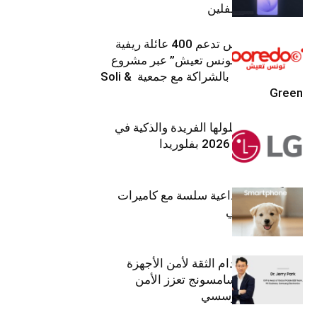
من أعين المتطفلين
Ooredoo تونس تدعم 400 عائلة ريفية
ضمن برنامج “تونس تعيش” عبر مشروع
تنموي مستدام بالشراكة مع جمعية Soli &
Green
إل جي تقدم حلولها الفريدة والذكية في
معرض (KBIS) 2026 بفلوريدا
قريباً: تجربة إبداعية سلسة مع كاميرات
أجهزة جالاكسي
استراتيجية انعدام الثقة لأمن الأجهزة
المحمولة من سامسونج تعزز الأمن
السيبراني المؤسسي