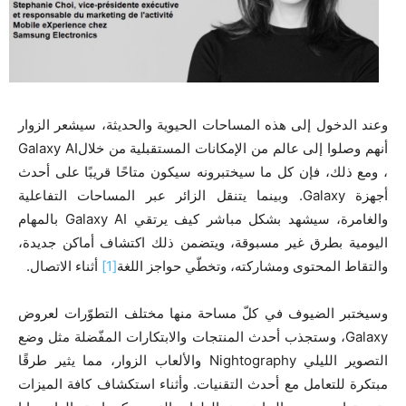
وعند الدخول إلى هذه المساحات الحيوية والحديثة، سيشعر الزوار
أنهم وصلوا إلى عالم من الإمكانات المستقبلية من خلالGalaxy AI
، ومع ذلك، فإن كل ما سيختبرونه سيكون متاحًا قريبًا على أحدث
أجهزة Galaxy. وبينما يتنقل الزائر عبر المساحات التفاعلية
والغامرة، سيشهد بشكل مباشر كيف يرتقي Galaxy AI بالمهام
اليومية بطرق غير مسبوقة، ويتضمن ذلك اكتشاف أماكن جديدة،
والتقاط المحتوى ومشاركته، وتخطّي حواجز اللغة
[1]
أثناء الاتصال.
وسيختبر الضيوف في كلّ مساحة منها مختلف التطوّرات لعروض
Galaxy، وستجذب أحدث المنتجات والابتكارات المفّضلة مثل وضع
التصوير الليلي Nightography والألعاب الزوار، مما يثير طرقًا
مبتكرة للتعامل مع أحدث التقنيات. وأثناء استكشاف كافة الميزات