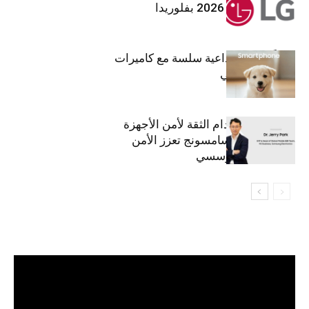
معرض (KBIS) 2026 بفلوريدا
قريباً: تجربة إبداعية سلسة مع كاميرات
أجهزة جالاكسي
استراتيجية انعدام الثقة لأمن الأجهزة
المحمولة من سامسونج تعزز الأمن
السيبراني المؤسسي
مشغل
الفيديو