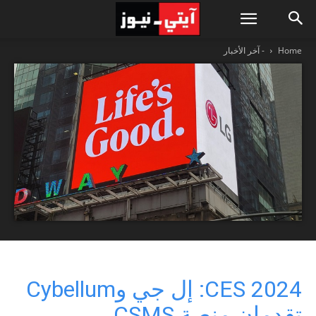
Home
- آخر الأخبار
CES 2024: إل جي وCybellum
تقدمان منصة CSMS