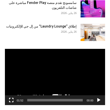
سامسونج تقدم منصة Fender Play مباشرة على
شاشات التلفزيون
26 يناير، 2026
إطلاق “Laundry Lounge” من إل جي للإلكترونيات
26 يناير، 2026
مشغل
الفيديو
01:52
00:00