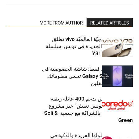
MORE FROM AUTHOR
RELATED ARTICLES
العلامة التّكنولوجيّة العالميّة vivo تطلق
هواتفها الذكيّة الجديدة في تونس: سلسلة
V70 وسلسلة Y31
شاشتك، لعينيك فقط: شاشة الخصوصية في
جهاز Galaxy S26 Ultra تحمي معلوماتك
من أعين المتطفلين
Ooredoo تونس تدعم 400 عائلة ريفية
ضمن برنامج “تونس تعيش” عبر مشروع
تنموي مستدام بالشراكة مع جمعية Soli &
Green
إل جي تقدم حلولها الفريدة والذكية في