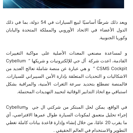
ويعد ذلك شرطًا أساسيًا لبيع السيارات في 54 دولة، بما في ذلك
الدول الأعضاء في الاتحاد الأوروبي والمملكة المتحدة واليابان
وكوريا الجنوبية.
و لمساعدة مصنعي المعدات الأصلية على مواكبة التغييرات
القادمة، اعدت شركة أل جي للإلكترونيات و شريكها Cybellum ”
CSMS Cockpit ” و هي عبارة عن منصة شاملة تعالج العديد من
الاشكاليات و التحديات المتعلقة بإدارة الأمن السيبراني للسيارات.
فالمنصة تضطلع بتحديد سرعة الثغرات الأمنية، والمراقبة بشكل
استباقي مع اتخاذ التدابير الوقائية لتحييد التهديدات المحتملة.
في الواقع، يمكن لحل المبتكر من شركتي ال جي وCybellum
إجراء تحليل متعمق لمكونات السيارة طوال عمرها الافتراضي، أي
ما يقرب 20 عامًا، من خلال إنشاء وإدارة قاعدة بيانات كاملة تغطي
التطوير والاستخدام في العالم الحقيقي .