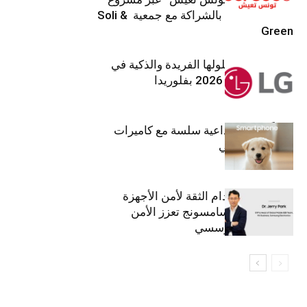
تنموي مستدام بالشراكة مع جمعية Soli &
Green
إل جي تقدم حلولها الفريدة والذكية في
معرض (KBIS) 2026 بفلوريدا
قريباً: تجربة إبداعية سلسة مع كاميرات
أجهزة جالاكسي
استراتيجية انعدام الثقة لأمن الأجهزة
المحمولة من سامسونج تعزز الأمن
السيبراني المؤسسي