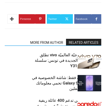
Pinterest
Twitter
Facebook
MORE FROM AUTHOR
RELATED ARTICLES
العلامة التّكنولوجيّة العالميّة vivo تطلق
هواتفها الذكيّة الجديدة في تونس: سلسلة
V70 وسلسلة Y31
شاشتك، لعينيك فقط: شاشة الخصوصية في
جهاز Galaxy S26 Ultra تحمي معلوماتك
من أعين المتطفلين
Ooredoo تونس تدعم 400 عائلة ريفية
ضمن برنامج “تونس تعيش” عبر مشروع