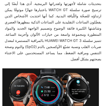
بتحديثات شاملة لأجهزتها ولقدراتها البرمجية. أدى هذا أيضًا إلى
ترسيخ صورة سلسلة WATCH GT باعتبارها جهازًا موثوقًا يمكن
ارتداؤه للصحّة واللّياقة البدنية. كما أنها اجتذبت الأشخاص الذين
يفضّلون الساعات التقليدية على الساعات الذكية بمظهرها العصري
وشاشتها الكبيرة فائقة الوضوح وتصميم الواجهة الجديد والمواد
المتطورة ومجموعة واسعة من خيارات الألوان وأحزمة الساعة.
تتميز سلسلة HUAWEI WATCH GT 3 بالمراقبة المستمرة لمعدل
ضربات القلب ونسبة تشبّع الأوكسجين بالدم (SpO2) والنوم وصحة
التنفس ومراقبة الضغط، مما يساعد المستخدمين على الاعتناء
بصحتهم بشكل أفضل.