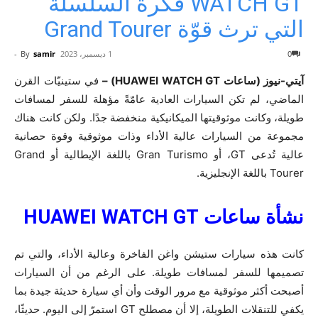
WATCH GT فكرة السلسلة
التي ترث قوّة Grand Tourer
0
1 ديسمبر، 2023
samir
By
-
آيتي-نيوز (ساعات HUAWEI WATCH GT) –
في ستينيّات القرن
الماضي، لم تكن السيارات العادية عامّةً مؤهلة للسفر لمسافات
طويلة، وكانت موثوقيتها الميكانيكية منخفضة جدًا. ولكن كانت هناك
مجموعة من السيارات عالية الأداء وذات موثوقية وقوة حصانية
عالية تُدعى GT، أو Gran Turismo باللغة الإيطالية أو Grand
Tourer باللغة الإنجليزية.
نشأة ساعات HUAWEI WATCH GT
كانت هذه سيارات ستيشن واغن الفاخرة وعالية الأداء، والتي تم
تصميمها للسفر لمسافات طويلة. على الرغم من أن السيارات
أصبحت أكثر موثوقية مع مرور الوقت وأن أي سيارة حديثة جيدة بما
يكفي للتنقلات الطويلة، إلا أن مصطلح GT استمرّ إلى اليوم. حديثًا،