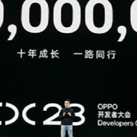
News
(arabic)