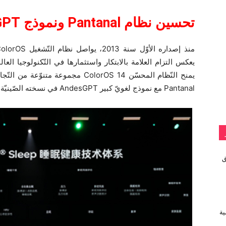
تحسين نظام
Pantanal
ونموذج
GPT
يعكس التزام العلامة بالابتكار واستثمارها في التّكنولوجيا العال
يمنح النّظام المحسّن ColorOS 14 مجموع
Pantanal مع نموذج لغويّ كبير AndesGPT في نسخته الصّينيّة.
vivo تطلق
ية