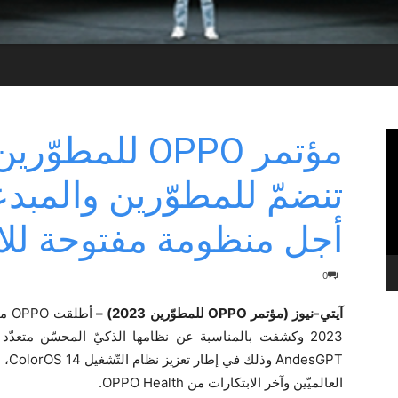
تنضمّ للمطوّرين والمبد
أجل منظومة مفتوحة للابت
0
آيتي-نيوز (مؤتمر OPPO للمطوّرين 2023) –
sGPT
العالميّين وآخر الابتكارات من OPPO Health.