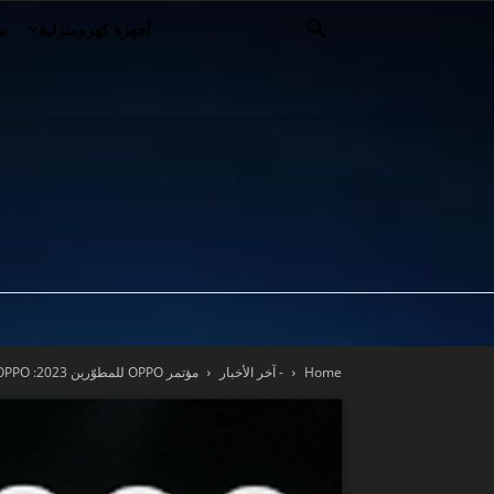
أجهزة كهرومنزلية
سي
Home
- آخر الأخبار
مؤتمر OPPO للمطوّرين 2023: OPPO تنضمّ للمطوّرين والمبدعين في العالم من أجل...