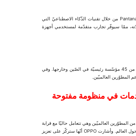
وإلى جانب Breeno، قدّم AndesGPT إمكانيّات جديدة إلى Pantanal من خلال تقنيات الذّكاء الاصطناعيّ التي
اته، ممّا سيوفّر تجارب متقدّمة لمستخدمي أجهزة
وأنشأت OPPO شراكات ذات صلة بالذّكاء الاصطناعيّ مع أكثر من 45 مؤسّسة رئيسيّة في الصّين وخارجها. وفي
دمات في منظومة مفتوحة
كتها من المطوّرين العالميّين وهي تتعامل حاليّا مع قرابة
320.000 مطوّر و750.000 مبدع لخدمة 600 مليون مستخدم حول العالم. وأشارت OPPO أنّها ستركّز على تعزيز