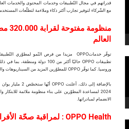
قدراتهم في مجال التّطبيقات وخدمات المحتوى والخدمات العا
مع الشّركاء لتوفير تجارب أكثر ذكاء وملاءمة لتطلّعات المستخدم
العالم
توفّر خدماتOPPO مزيدا من فرص النّمو لمطوّري 
تطبيقات OPPO حاليّا أكثر من 100 دول
وروسيا. كما توفّر OPPO للمطوّرين المزيد من السيناريوهات والتنسيق من أجل محتوى أكثر ثراء ومرونة واستهدافا.
2024 لمساعدة المطوّرين على بناء منظومة ملائمة للابتكار و
الانضمام لمبادراتها.
OPPO Health
: لمراقبة
صحّة الأفرا