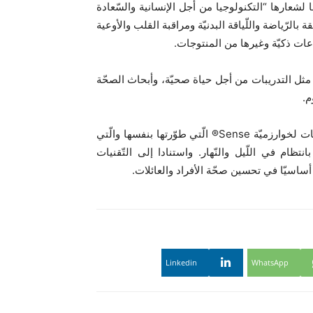
 طبقا لشعارها “التكنولوجيا من أجل الإنسانية والسّعادة
الرّياضة واللّياقة البدنيّة ومراقبة القلب والأوعية
عات ذكيّة وغيرها من المنتوجات.
حثيّة، مثل التدريبات من أجل حياة صحيّة، وأبحاث الصحّة
م.
وخلال مؤتمر المطوّرين ODC23، أعلنت OPPO أيضا عن تحديثات لخوارزميّة Sense® الّتي طوّرتها بنفسها والّتي
نتظام في اللّيل والنّهار. واستنادا إلى التّقنيات
Linkedin
WhatsApp