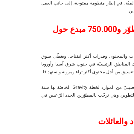
لميّة، في إطار منظومة مفتوحة، إلى جانب العمل
ين.
منظومة مفتوحة لقرابة 320.000 مطوّر و750.000 مبدع حول
التّطبيقات والمحتوى وقدرات أكثر انفتاحا. ويغطّي سوق
ة ومنطقة، بما في ذلك المناطق الرئيسيّة في جنوب شرق آسيا وأوروبا
بالإضافة إلى ذلك، أعلنت OPPO أنّها ستخصّص 2 مليار يوان صينيّ من الموارد لخطة Gravity الخاصّة بها سنة
التطوير، وهي ترحّب بالمطوّرين الجدد الرّاغبين في
د والعائلات