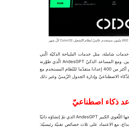
ّ شهر
ت Pantanal المحسّنة، يوفّر ColorOS 14 عدّة خدمات شاملة، مثل خدمات السّياحة الذكيّة الّتي
تغطّي حجوزات الفنادق وتوصيات السّفر والأدلّة السّياحيّة بالصّين. ومع المساعد الذكيّ AndesGPT الّذي طوّرته
OPPO، تلقّى Breeno ترقيات شاملة، إذ يغطّي هذا الأخير اليوم أكثر من 400 إعدادا متقدّما للنّظام المستخدم مع
ّكاء الاصطناعيّ وإدارة الجدول الزّمنيّ وغير ذلك
عد ذكاء اصطناعيّ
كشفت OPPO رسميّا خلال مؤتمر المطوّرين ODC23 عن نموذجها اللّغوي الكبير AndesGPT الذي تمّ إنشاؤه ذاتيّا
بداع، مع الاعتماد على ثلاث خصائص تقنيّة رئيسيّة: