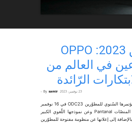
مؤتمر OPPO للمطوّرين 2023: OPPO
عين في العالم من
كارات الرّائدة
23 نوفمبر، 2023
samir
By
-
أطلقت OPPO مؤتمرها السّنوي للمطوّرين ODC23 في 16 نوفمبر
2023 وكشفت بالمناسبة عن نظامها الذكيّ المحسّن متعدّد المنصّات Pantanal وعن نموذجها اللّغوي الكبير
Ande وذلك في إطار تعزيز نظام التّشغيل ColorOS 14، بالإضافة إلى إعلانها عن منظومة مفتوحة للمطوّرين