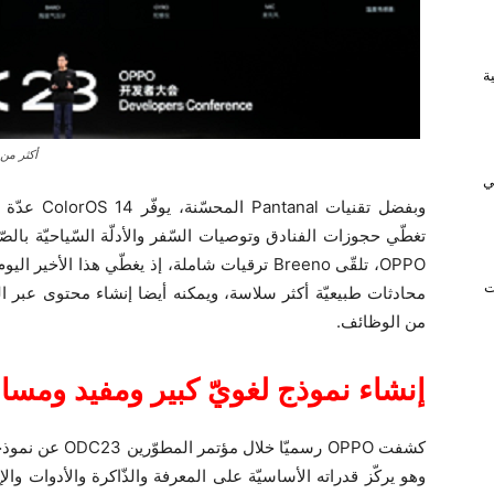
ريفية
أكثر من 600 مليون مستخدم عالميّ لنظام التّشغيل ColorOS كل
ي
وبفضل تقنيا
ت
محادثات طبيعيّة أكثر سلاسة، ويمكنه أيضا إنشاء محتوى عبر الذ
من الوظائف.
إنشاء نموذج لغويّ كبير ومفيد ومسا
وهو يركّز قدراته الأساسيّة على المعرفة والذّاكرة والأدوات والإ