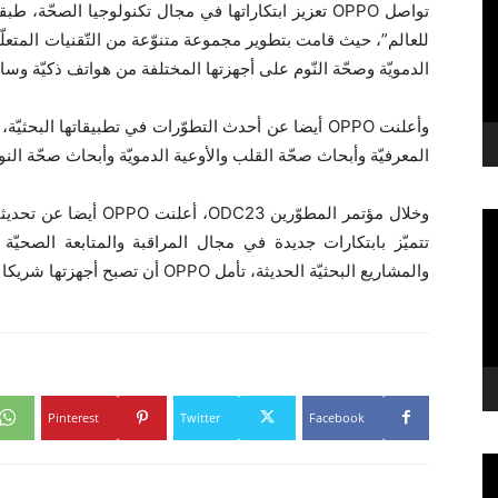
تواصل OPPO تعزيز ابتكاراتها في مجال تكنولوجيا الصحّة،
للعالم”، حيث قامت بتطوير مجموعة متنوّعة من التّقنيات المتعلّقة ب
الدمويّة وصحّة النّوم على أجهزتها المختلفة من هواتف ذكيّة وسا
وأعلنت OPPO أيضا عن أحدث التطوّرات في تطبيقاتها الب
المعرفيّة وأبحاث صحّة القلب والأوعية الدمويّة وأبحاث صحّة النو
تتميّز بابتكارات جديدة في مجال المراقبة والمتابعة الصحيّة با
والمشاريع البحثيّة الحديثة، تأمل OPPO أن تصبح أجهزتها شريكا أساسيّا في تحسين صحّة الأفراد والعائلات.
Pinterest
Twitter
Facebook