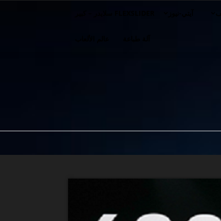
ف
آيتي-نيوز
FLEXSLIDER سلايدر – كبير
آلة طباعة
عالم الألعاب