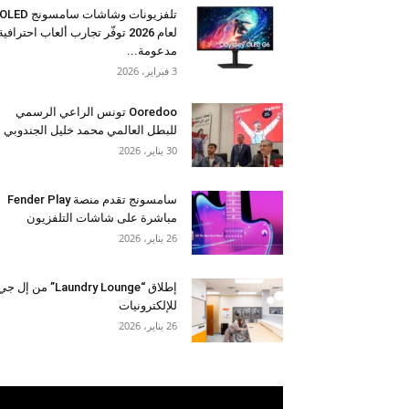
تلفزيونات وشاشات سامسونج OLED
لعام 2026 توفّر تجارب ألعاب احترافية
مدعومة...
3 فبراير، 2026
Ooredoo تونس الراعي الرسمي
للبطل العالمي محمد خليل الجندوبي
30 يناير، 2026
سامسونج تقدم منصة Fender Play
مباشرة على شاشات التلفزيون
26 يناير، 2026
إطلاق “Laundry Lounge” من إل ج
للإلكترونيات
26 يناير، 2026
مشغل