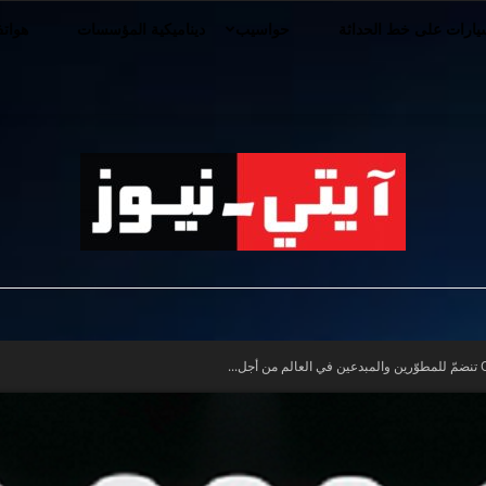
ارات على خط الحداثة
حواسيب
ديناميكية المؤسسات
هوات
iT-