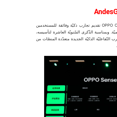
Andes
منذ إصداره الأوّل سنة 2013، يواصل نظام التّشغيل OPPO ColorOS تقديم تجارب ذكيّة وفائقة للمستخدمين
ميّة. وبمناسبة الذّكرى السّنويّة العاشرة لتأسيسه،
ة متنوّعة من التّجارب التّفاعليّة الذكيّة الجديدة متعدّدة المنصّات من