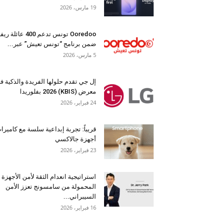
19 مارس، 2026
Ooredoo تونس تدعم 400 عائلة 
ضمن برنامج “تونس تعيش” عبر...
5 مارس، 2026
إل جي تقدم حلولها الفريدة والذكية ف
معرض (KBIS) 2026 بفلوريدا
24 فبراير، 2026
قريباً: تجربة إبداعية سلسة مع كاميرا
أجهزة جالاكسي
23 فبراير، 2026
استراتيجية انعدام الثقة لأمن الأجهزة
المحمولة من سامسونج تعزز الأمن
السيبراني...
16 فبراير، 2026