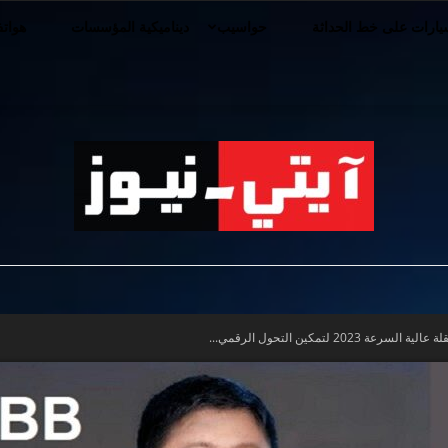
ارات على خط الحداثة
حواسيب
ديناميكية المؤسسات
هوات
iT-
20 لتمكين التحول الرقمي...