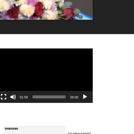
مشغل
الفيديو
01:58
00:00