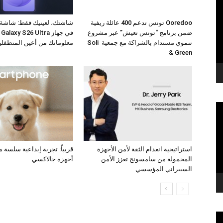
Ooredoo تونس تدعم 400 عائلة ريفية
شاشتك، لعينيك فقط: شاشة
ضمن برنامج “تونس تعيش” عبر مشروع
في
تنموي مستدام بالشراكة مع جمعية Soli
معلوماتك من أعين المتطفلي
& Green
استراتيجية انعدام الثقة لأمن الأجهزة
قريباً: تجربة إبداعية سلسة 
المحمولة من سامسونج تعزز الأمن
أجهزة جالاكسي
السيبراني المؤسسي