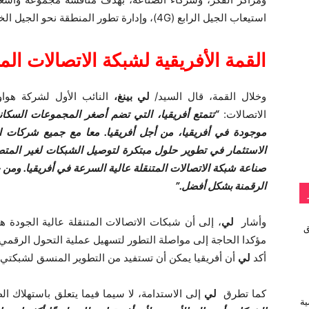
استيعاب الجيل الرابع (4G)، وإدارة تطور المنطقة نحو الجيل الخامس للاتصالات (5G).
القمة الأفريقية لشبكة الاتصالات المنتق
وخلال القمة، قال السيد/
لي بينغ،
النائب الأول لشركة هوا
الاتصالات:
“تتمتع أفريقيا، التي تضم أصغر المجموعات السكاني
موجودة في أفريقيا، من أجل أفريقيا. معا مع جميع شركات ا
الاستثمار في تطوير حلول مبتكرة لتوصيل الشبكات لغير المت
صناعة شبكة الاتصالات المتنقلة عالية السرعة في أفريقيا. ومن
الرقمنة بشكل أفضل.”
وأشار
لي
، إلى أن شبكات الاتصالات المتنقلة عالية الجودة هي 
vivo تطلق
مؤكدا الحاجة إلى مواصلة التطور لتسهيل عملية التحول الرقمي ف
أكد
لي
أن أفريقيا يمكن أن تستفيد من التطوير المنسق لشبكتي ا
كما تطرق
لي
إلى الاستدامة، لا سيما فيما يتعلق باستهلاك الطاق
ية