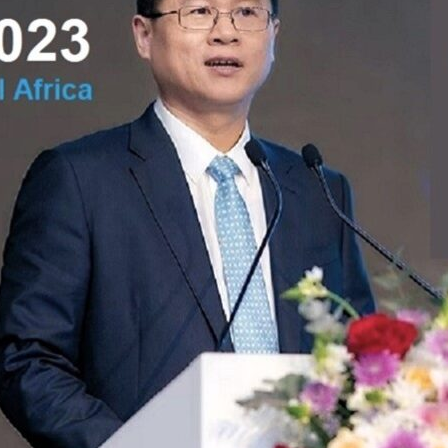
News
(arabic)