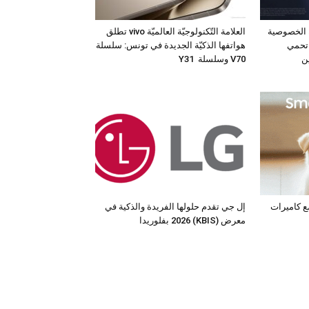
 الخصوصية
العلامة التّكنولوجيّة العالميّة vivo تطلق
 جهاز Galaxy S26 Ultra تحمي
هواتفها الذكيّة الجديدة في تونس: سلسلة
ن
V70 وسلسلة Y31
مع كاميرات
إل جي تقدم حلولها الفريدة والذكية في
معرض (KBIS) 2026 بفلوريدا