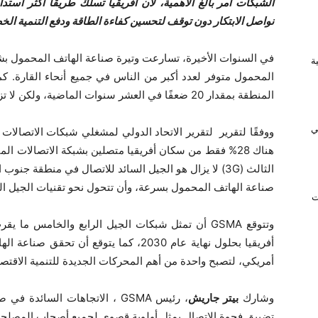
الشبكات أمر بالغ الأهمية، لأن أفريقيا تسلك طريقًا أكثر استد
نواصل الابتكار دون توقف لتحسين كفاءة الطاقة ودفع التنمية الخ
في السنوات الأخيرة، تسارعت وتيرة صناعة الهاتف المحمول بشكل
ريفية
المحمول متوفر لعدد أكبر من الناس في جميع أنحاء القارة. 
المنطقة بمقدار 20 ضعفًا في العشر سنوات الماضية، ولكن لا تزال هناك فجوات في الاستخدام والتغطية.
ي
هناك 28% فقط من سكان أفريقيا متصلين بشبكة الاتصالات ا
الثالث (3G) لا يزال هو الجيل السائد للاتصال في منطقة ج
صناعة الهاتف المحمول بسرعة، وأن تتحول نحو تقنيات الجيل التا
ت
وتتوقع GSMA أن تمثل شبكات الجيل الرابع والخامس 
أمريكي، لتصبح واحدة من أهم المحركات الجديدة للتنمية الاقتصا
وشارك
بيتر جاريش
، رئيس GSMA ، الاتجاهات السائ
تضييق فجوة الاتصال يمثل أولوية قصوى لجميع أصحاب المصلحة 