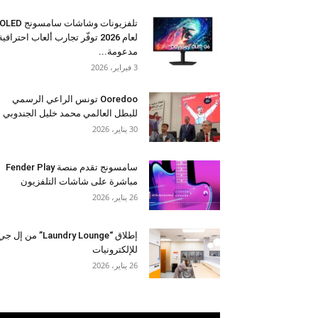
تلفزيونات وشاشات سامسونج OLED
لعام 2026 توفّر تجارب ألعاب احترافية
مدعومة...
3 فبراير، 2026
Ooredoo تونس الراعي الرسمي
للبطل العالمي محمد خليل الجندوبي
30 يناير، 2026
سامسونج تقدم منصة Fender Play
مباشرة على شاشات التلفزيون
26 يناير، 2026
إطلاق “Laundry Lounge” من إل ج
للإلكترونيات
26 يناير، 2026