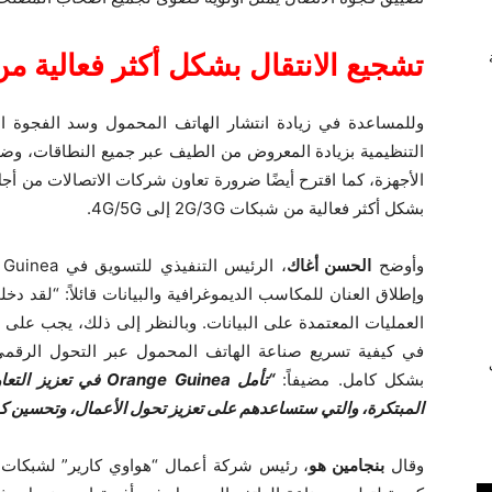
تشجيع الانتقال بشكل أكثر فعالية من شبكات G/3G
وللمساعدة في زيادة انتشار الهاتف المحمول وسد الفجوة 
التنظيمية بزيادة المعروض من الطيف عبر جميع النطاقات، وضما
الأجهزة، كما اقترح أيضًا ضرورة تعاون شركات الاتصالات من أجل
بشكل أكثر فعالية من شبكات 2G/3G إلى 4G/5G.
وأوضح
الحسن أغاك
وإطلاق العنان للمكاسب الديموغرافية والبيانات قائلاً: “لقد 
العمليات المعتمدة على البيانات. وبالنظر إلى ذلك، يجب على 
في كيفية تسريع صناعة الهاتف المحمول عبر التحول الرقمي و
ي
بشكل كامل. مضيفاً:
“تأمل Orange Guinea
المبتكرة، والتي ستساعدهم على تعزيز تحول الأعمال، وتحسين كفاء
وقال
بنجامين هو
، رئيس شركة أعمال “هواوي كارير” لشبكات ا