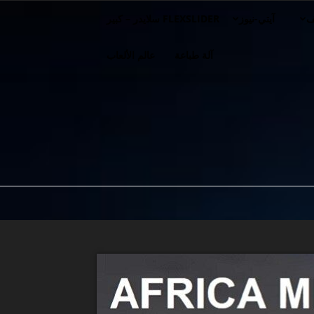
ف
آيتي-نيوز
FLEXSLIDER سلايدر – كبير
آلة طباعة
عالم الألعاب