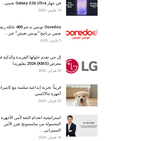
في جهاز Galaxy S26 Ultra تحمي...
19 مارس، 2026
Ooredoo تونس تدعم 400 عائلة 
ضمن برنامج “تونس تعيش” عبر...
5 مارس، 2026
إل جي تقدم حلولها الفريدة والذكية ف
معرض (KBIS) 2026 بفلوريدا
24 فبراير، 2026
قريباً: تجربة إبداعية سلسة مع كاميرا
أجهزة جالاكسي
23 فبراير، 2026
استراتيجية انعدام الثقة لأمن الأجهزة
المحمولة من سامسونج تعزز الأمن
السيبراني...
16 فبراير، 2026