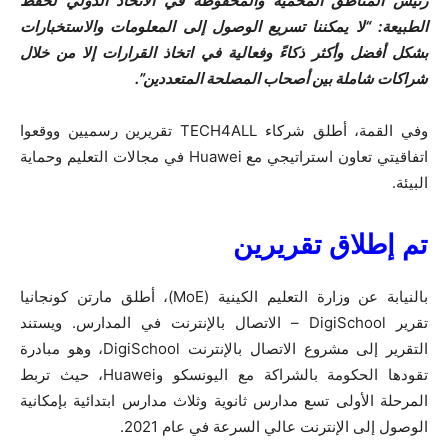
رئيس المناطق المحمية والمحفوظة في الاتحاد الدولي لحفظ
الطبيعة: “لا يمكننا تسريع الوصول إلى المعلومات والاستخبارات
بشكل أفضل وأكثر ذكاءً وفعالية في اتخاذ القرارات إلا من خلال
شراكات شاملة بين أصحاب المصلحة المتعددين”.
وفي القمة، أطلق شركاء TECH4ALL تقريرين رسميين ووقعوا
اتفاقيتي تعاون استراتيجي مع Huawei في مجالات التعليم وحماية
البيئة.
تم إطلاق تقريرين
بالنيابة عن وزارة التعليم الكينية (
(MoE
، أطلق مارتن كونجانيا
تقرير
DigiSchool
– الاتصال بالإنترنت في المدارس.
ويستند
التقرير إلى مشروع الاتصال بالإنترنت
DigiSchool
، وهو مبادرة
تقودها الحكومة بالشراكة مع اليونسكو و
Huawei
، حيث تربط
المرحلة الأولى تسع مدارس ثانوية وثلاث مدارس ابتدائية بإمكانية
الوصول إلى الإنترنت عالي السرعة في عام 2021.