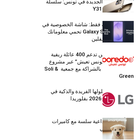
هواتفها الذكيّة الجديدة في تونس: سلسلة
V70 وسلسلة Y31
شاشتك، لعينيك فقط: شاشة الخصوصية في
جهاز Galaxy S26 Ultra تحمي معلوماتك
من أعين المتطفلين
Ooredoo تونس تدعم 400 عائلة ريفية
ضمن برنامج “تونس تعيش” عبر مشروع
تنموي مستدام بالشراكة مع جمعية Soli &
Green
إل جي تقدم حلولها الفريدة والذكية في
معرض (KBIS) 2026 بفلوريدا
قريباً: تجربة إبداعية سلسة مع كاميرات
أجهزة جالاكسي