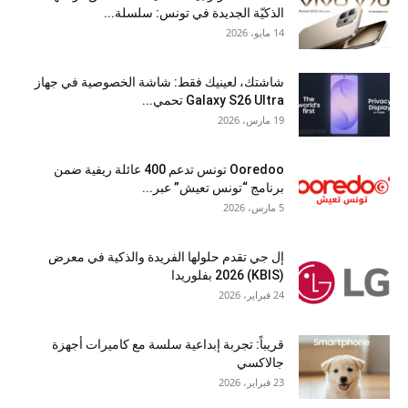
الذكيّة الجديدة في تونس: سلسلة...
14 مايو، 2026
شاشتك، لعينيك فقط: شاشة الخصوصية في جهاز
Galaxy S26 Ultra تحمي...
19 مارس، 2026
Ooredoo تونس تدعم 400 عائلة ريفية ضمن
برنامج “تونس تعيش” عبر...
5 مارس، 2026
إل جي تقدم حلولها الفريدة والذكية في معرض
(KBIS) 2026 بفلوريدا
24 فبراير، 2026
قريباً: تجربة إبداعية سلسة مع كاميرات أجهزة
جالاكسي
23 فبراير، 2026