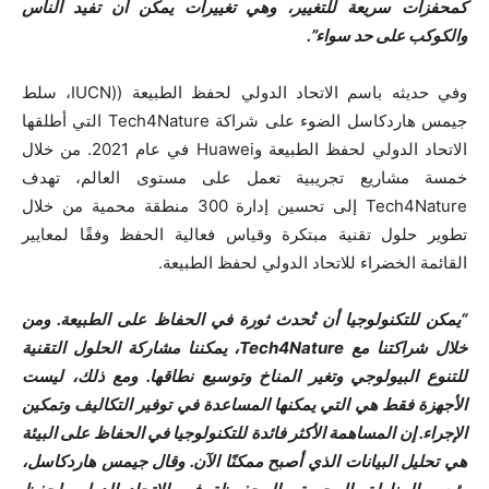
كمحفزات سريعة للتغيير، وهي تغييرات يمكن أن تفيد الناس
والكوكب على حد سواء”.
وفي حديثه باسم الاتحاد الدولي لحفظ الطبيعة ((IUCN، سلط
جيمس هاردكاسل الضوء على شراكة Tech4Nature التي أطلقها
الاتحاد الدولي لحفظ الطبيعة وHuawei في عام 2021. من خلال
خمسة مشاريع تجريبية تعمل على مستوى العالم، تهدف
Tech4Nature إلى تحسين إدارة 300 منطقة محمية من خلال
تطوير حلول تقنية مبتكرة وقياس فعالية الحفظ وفقًا لمعايير
القائمة الخضراء للاتحاد الدولي لحفظ الطبيعة.
“يمكن للتكنولوجيا أن تُحدث ثورة في الحفاظ على الطبيعة. ومن
خلال شراكتنا مع Tech4Nature، يمكننا مشاركة الحلول التقنية
للتنوع البيولوجي وتغير المناخ وتوسيع نطاقها. ومع ذلك، ليست
الأجهزة فقط هي التي يمكنها المساعدة في توفير التكاليف وتمكين
الإجراء. إن المساهمة الأكثر فائدة للتكنولوجيا في الحفاظ على البيئة
هي تحليل البيانات الذي أصبح ممكنًا الآن. وقال جيمس هاردكاسل،