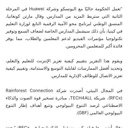
“تعمل الحكومة حاليًا مع اليونسكو وشركة
Huawei
في المرحلة
الثانية التي ستربط المزيد من المدارس.
وقال مارتن كونغانيا،
المنسق الوطني لبرنامج محو الأمية الرقمية التابع لوزارة التعليم
في كينيا، بأن ذلك سيشمل المدارس الخاصة لضعاف السمع وتوفير
تكنولوجيا مؤتمرات الفيديو لدعم المعلمين والطلاب، مما يوفر
فائدة أكبر للمتعلمين المحرومين.
ويقوم هذا التقرير بتقييم كيفية تعزيز الإنترنت للتعليم والتعلم،
وتحديد أفضل الممارسات لقابلية التوسع والاستدامة، وتقييم كيفية
تعزيز الاتصال للوظائف الإدارية للمدارس.
في المجال البيئي، أصدرت شركة
Rainforest Connection
(RFCx)
، شريكة
TECH4ALL
، مبادرة تسخير قوة الصوت والذكاء
الاصطناعي لرصد التنوع البيولوجي وتتبع أهداف إطار التنوع
البيولوجي العالمي (
GBF
).
وقال أنتوني هارفيلد، كبير مسؤولي التكنولوجيا في
RFCx
: “يحدد