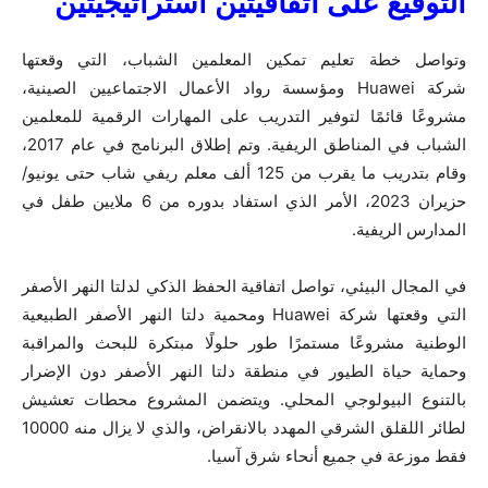
التوقيع على اتفاقيتين استراتيجيتين
وتواصل خطة تعليم تمكين المعلمين الشباب، التي وقعتها
شركة
Huawei
ومؤسسة رواد الأعمال الاجتماعيين الصينية،
مشروعًا قائمًا لتوفير التدريب على المهارات الرقمية للمعلمين
الشباب في المناطق الريفية.
وتم إطلاق البرنامج في عام 2017،
وقام بتدريب ما يقرب من 125 ألف معلم ريفي شاب حتى يونيو/
حزيران 2023، الأمر الذي استفاد بدوره من 6 ملايين طفل في
المدارس الريفية.
في المجال البيئي، تواصل اتفاقية الحفظ الذكي لدلتا النهر الأصفر
التي وقعتها شركة
Huawei
ومحمية دلتا النهر الأصفر الطبيعية
الوطنية مشروعًا مستمرًا طور حلولًا مبتكرة للبحث والمراقبة
وحماية حياة الطيور في منطقة دلتا النهر الأصفر دون الإضرار
بالتنوع البيولوجي المحلي.
ويتضمن المشروع محطات تعشيش
لطائر اللقلق الشرقي المهدد بالانقراض، والذي لا يزال منه 10000
فقط موزعة في جميع أنحاء شرق آسيا.