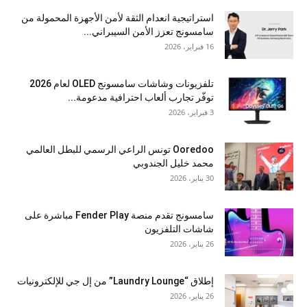
استراتيجية انعدام الثقة لأمن الأجهزة المحمولة من
سامسونج تعزز الأمن السيبراني...
16 فبراير، 2026
تلفزيونات وشاشات سامسونج OLED لعام 2026
توفّر تجارب ألعاب احترافية مدعومة...
3 فبراير، 2026
Ooredoo تونس الراعي الرسمي للبطل العالمي
محمد خليل الجندوبي
30 يناير، 2026
سامسونج تقدم منصة Fender Play مباشرة على
شاشات التلفزيون
26 يناير، 2026
إطلاق “Laundry Lounge” من إل جي للإلكترونيات
26 يناير، 2026