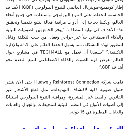
إطار كونمينغ-مونتريال العالمي للتنوع البيولوجي (
GBF
) الأهداف
الحاسمة للحفاظ على التنوع البيولوجي واستعادته في جميع أنحاء
العالم، ولكننا بحاجة إلى أدوات مراقبة فعالة لتتبع تقدمنا وتحقيق
هذه الأهداف في نهاية المطاف”.
“يوفر الجمع بين الصوتيات البيئية
والذكاء الاصطناعي حلاً غير جراحي وفعال من حيث التكلفة وقابل
للتطوير لهذه المشكلة، مما يسهل الحفظ القائم على الأدلة والإدارة
التكيفية،” “يسعدنا أن نعمل مع
TECH4ALL
في مشاريع حول
العالم تعرض قوة الصوت والذكاء الاصطناعي لتتبع التقدم نحو
أهداف
GBF
.”
قامت شركة
Rainforest Connection
و
Huawei
حتى الآن بنشر
حلول صوتية ذكية لاكتشاف التهديدات، مثل قطع الأشجار غير
القانوني والصيد غير المشروع، ومراقبة التنوع البيولوجي استنادًا
إلى أصوات الأنواع في النظم البيئية للمحيطات والجبال والغابات
والغابات المطيرة في 15 دولة.