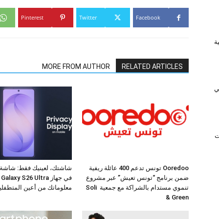
Pinterest
Twitter
Facebook
ريفية
MORE FROM AUTHOR
RELATED ARTICLES
ي
ت
Ooredoo تونس تدعم 400 عائلة ريفية
شاشتك، لعينيك فقط: شاشة
ضمن برنامج “تونس تعيش” عبر مشروع
في
تنموي مستدام بالشراكة مع جمعية Soli
معلوماتك من أعين المتطفلي
& Green