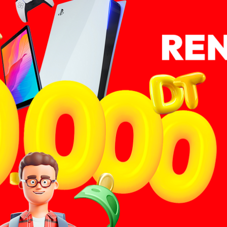
News
(arabic)