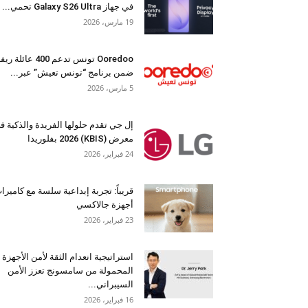
في جهاز Galaxy S26 Ultra تحمي...
19 مارس، 2026
Ooredoo تونس تدعم 400 عائلة 
ضمن برنامج “تونس تعيش” عبر...
5 مارس، 2026
إل جي تقدم حلولها الفريدة والذكية ف
معرض (KBIS) 2026 بفلوريدا
24 فبراير، 2026
قريباً: تجربة إبداعية سلسة مع كاميرا
أجهزة جالاكسي
23 فبراير، 2026
استراتيجية انعدام الثقة لأمن الأجهزة
المحمولة من سامسونج تعزز الأمن
السيبراني...
16 فبراير، 2026