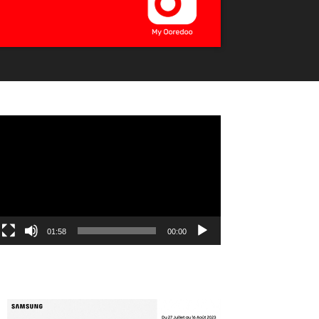
مشغل
الفيديو
01:58
00:00