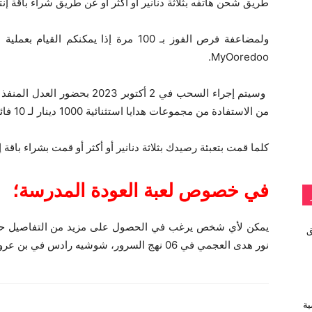
طريق شحن هاتفه بثلاثة دنانير أو أكثر أو عن طريق شراء باقة إنت
ولمضاعفة فرص الفوز بـ 100 مرة إذا يمكنك
MyOoredoo.
وسيتم إجراء السحب في 2 أكتوبر 
من الاستفادة من مجموعات هدايا استثنائية 1000 دينار لـ 10 فائزين و4 أجهزة لوحية و2 Playstation 5.
كلما قمت بتعبئة رصيدك بثلاثة دنانير أو أكثر أو قمت بشراء باق
في خصوص لعبة العودة المدرسة؛
يمكن لأي شخص يرغب في الحصول على مزيد من التفاصيل حول ق
vivo تطلق
نور هدى العجمي في 06 نهج السرور، شوشيه رادس في بن عروس، حيث تم إيداع قانون اللعبة.
ية