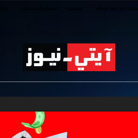
ارات على خط الحداثة
حواسيب
ديناميكية المؤسسات
هوات
iT-