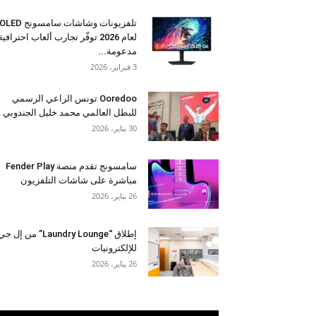
تلفزيونات وشاشات سامسونج OLED
لعام 2026 توفّر تجارب ألعاب احترافية
مدعومة...
3 فبراير، 2026
Ooredoo تونس الراعي الرسمي
للبطل العالمي محمد خليل الجندوبي
30 يناير، 2026
سامسونج تقدم منصة Fender Play
مباشرة على شاشات التلفزيون
26 يناير، 2026
إطلاق “Laundry Lounge” من إل ج
للإلكترونيات
26 يناير، 2026