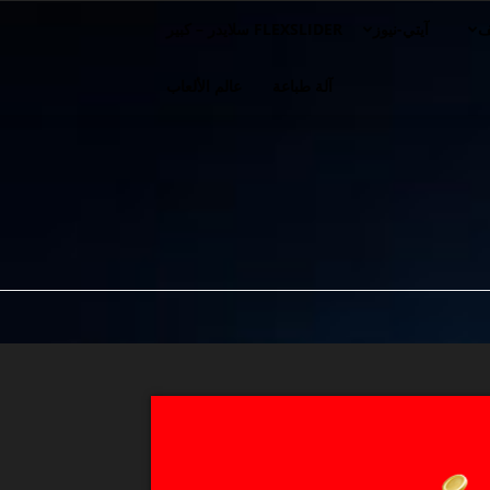
ف
آيتي-نيوز
FLEXSLIDER سلايدر – كبير
آلة طباعة
عالم الألعاب