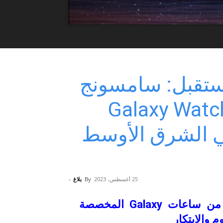
ستقبل: سامسونج
Galaxy Watch6 Cla
ء في الشرق الأوسط
25 أغسطس، 2023
By
بلاغ
-
الساعة الجديدة تمثل أول إصدار محدود من ساعات Galaxy المخصصة
م والابتكار