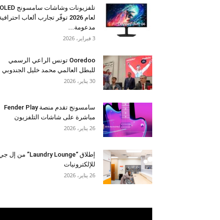
تلفزيونات وشاشات سامسونج OLED
لعام 2026 توفّر تجارب ألعاب احترافية
مدعومة...
3 فبراير، 2026
Ooredoo تونس الراعي الرسمي
للبطل العالمي محمد خليل الجندوبي
30 يناير، 2026
سامسونج تقدم منصة Fender Play
مباشرة على شاشات التلفزيون
26 يناير، 2026
إطلاق “Laundry Lounge” من إل ج
للإلكترونيات
26 يناير، 2026
مشغل