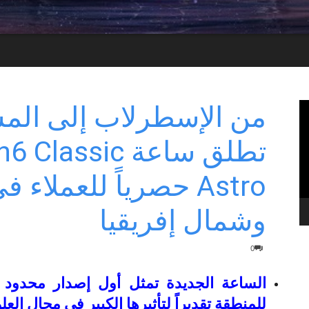
من الإسطرلاب إلى الم
تطلق ساعة ssic
Astro حصرياً للعملا
وشمال إفريقيا
0
للمنطقة تقديراً لتأثيرها الكبير في مجال العلو