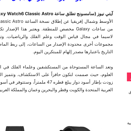
آيتي نيوز (سامسونج تطلق ساعة Galaxy Watch6 Classic Astro ) –
من ساعات Galaxy مخصص للمنطقة. ويعتبر هذا الإصد
لاسيما في مجال قياس الوقت وعلم الفلك والرياضيات. وته
مجموعات أخرى محدودة الإصدار من الساعات، إلى ربط الماضي ب
التاريخ باعتبارها مصدر إلهام للمبتكرين اليوم.
وتعد الساعة المستوحاة من المستكشفين وعلماء الفلك في الم
العلوم، حيث صممت لتكون حافزاً على الاستكشاف. وتتميز الس
زودت بإطار أسود دوار يبلغ قطره 47 مل
العربية المتحدة والكويت وقطر والبحرين وعمان والمملكة العربي
vivo تطلق
ية