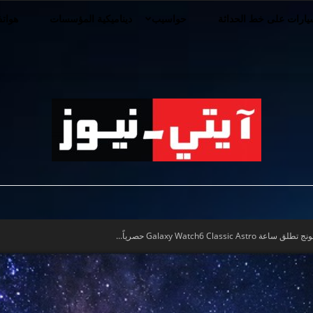
ارات على خط الحداثة
حواسيب
ديناميكية المؤسسات
هوات
iT-
Galaxy Watch6 C حصرياً...