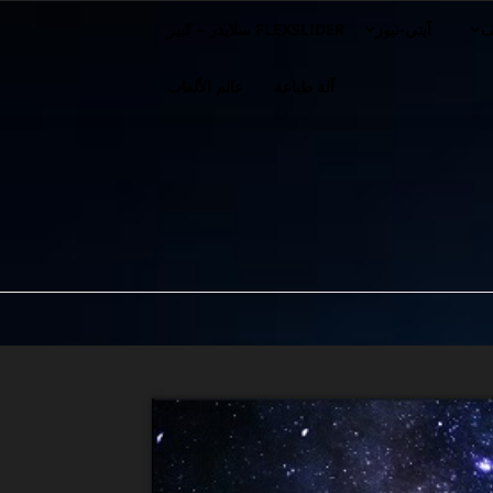
ف
آيتي-نيوز
FLEXSLIDER سلايدر – كبير
آلة طباعة
عالم الألعاب