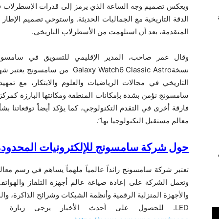
ويعكس تصميم وجه الساعة الذي يرمز إلى قدرات الإسطرلاب ف
الدقة التاريخية مع الجماليات الحديثة. واستوحي تصميم الإطار ا
المتقدمة، بعد أن استلهمت من الأسطرلاب التاريخي.
وقال عمر صاحب، المدير الإقليمي للتسويق في سامسونج
نسخةGalaxy Watch6 Classic Astro
التاريخي في مجالات الرياضيات والعلوم والابتكار، مع تمهي
سامسونج نؤمن بشدة بإمكانات المنطقة ومكانتها البارزة كمركز ع
فارقة أخرى في التقدم التكنولوجي، كما يؤكد أيضاً توقعاتنا ب
معالم مستقبل التكنولوجيا بها”.
حول شركة سامسونج للإلكترونيات المحدودة
ي
تعتبر شركة سامسونج رائداً عالمياً ملهماً يساهم في رسم معال
وتعمل الشركة على إعادة صياغة عالم أجهزة التلفاز والهواتف ال
والأجهزة المنزلية الرقمية وأنظمة الشبكات وشرائح الذاكرة، و
LED. للحصول على أحدث الأخبار يرجى زيارة غرفة أخبار سامسونج من خلال الرابط: