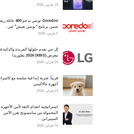
19 مارس، 2026
Ooredoo تونس تدعم 400 عائلة 
ضمن برنامج “تونس تعيش” عبر...
5 مارس، 2026
إل جي تقدم حلولها الفريدة والذكية ف
معرض (KBIS) 2026 بفلوريدا
24 فبراير، 2026
قريباً: تجربة إبداعية سلسة مع كاميرا
أجهزة جالاكسي
23 فبراير، 2026
استراتيجية انعدام الثقة لأمن الأجهزة
المحمولة من سامسونج تعزز الأمن
السيبراني...
16 فبراير، 2026