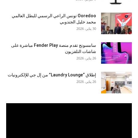
Ooredoo تونس الراعي الرسمي للبطل العالمي
محمد خليل الجندوبي
30 يناير، 2026
سامسونج تقدم منصة Fender Play مباشرة على
شاشات التلفزيون
26 يناير، 2026
إطلاق “Laundry Lounge” من إل جي للإلكترونيات
26 يناير، 2026
مشغل
الفيديو