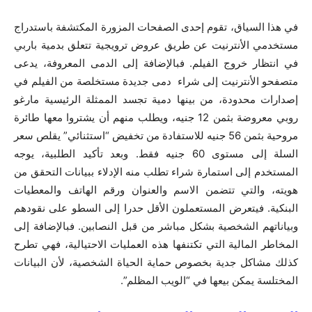
في هذا السياق، تقوم إحدى الصفحات المزورة المكتشفة باستدراج
مستخدمي الأنترنيت عن طريق عروض ترويجية تتعلق بدمية باربي
في انتظار خروج الفيلم. فبالإضافة إلى الدمى المعروفة، يدعى
متصفحو الأنترنيت إلى شراء دمى جديدة مستخلصة من الفيلم في
إصدارات محدودة، من بينها دمية تجسد الممثلة الرئيسية مارغو
روبي معروضة بثمن 12 جنيه، ويطلب منهم أن يشتروا معها طائرة
مروحية بثمن 56 جنيه للاستفادة من تخفيض “استثنائي” يقلص سعر
السلة إلى مستوى 60 جنيه فقط. وبعد تأكيد الطلبية، يوجه
المستخدم إلى استمارة شراء تطلب منه الإدلاء ببيانات التحقق من
هويته، والتي تتضمن الاسم والعنوان ورقم الهاتف والمعطيات
البنكية. فيتعرض المستعملون الأقل حدرا إلى السطو على نقودهم
وبياناتهم الشخصية بشكل مباشر من قبل النصابين. فبالإضافة إلى
المخاطر المالية التي تكتنفها هذه العمليات الاحتيالية، فهي تطرح
كذلك مشاكل جدية بخصوص حماية الحياة الشخصية، لأن البيانات
المختلسة يمكن بيعها في “الويب المظلم”.