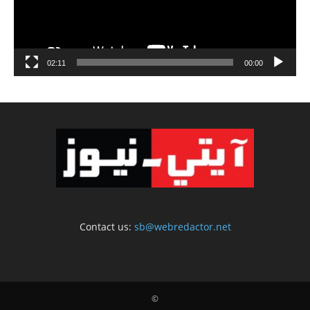
02:11
00:00
Contact us:
sb@webredactor.net
©