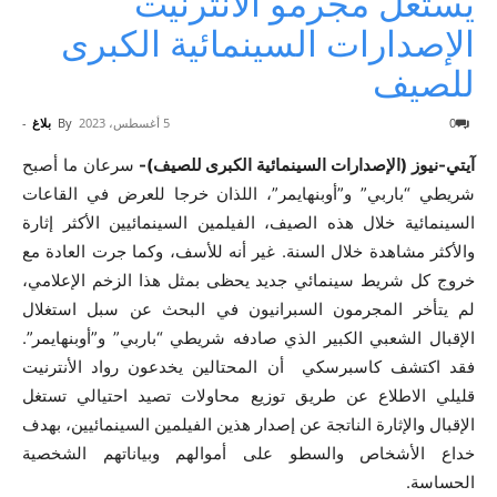
يستغل مجرمو الأنترنيت
الإصدارات السينمائية الكبرى
للصيف
0
5 أغسطس، 2023
By
بلاغ
-
آيتي-نيوز (الإصدارات السينمائية الكبرى للصيف)-
سرعان ما أصبح
شريطي “باربي” و”أوبنهايمر”، اللذان خرجا للعرض في القاعات
السينمائية خلال هذه الصيف، الفيلمين السينمائيين الأكثر إثارة
والأكثر مشاهدة خلال السنة. غير أنه للأسف، وكما جرت العادة مع
خروج كل شريط سينمائي جديد يحظى بمثل هذا الزخم الإعلامي،
لم يتأخر المجرمون السبرانيون في البحث عن سبل استغلال
الإقبال الشعبي الكبير الذي صادفه شريطي “باربي” و”أوبنهايمر”.
فقد اكتشف كاسبرسكي أن المحتالين يخدعون رواد الأنترنيت
قليلي الاطلاع عن طريق توزيع محاولات تصيد احتيالي تستغل
الإقبال والإثارة الناتجة عن إصدار هذين الفيلمين السينمائيين، بهدف
خداع الأشخاص والسطو على أموالهم وبياناتهم الشخصية
الحساسة.