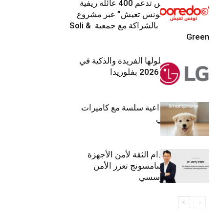
Ooredoo تونس تدعم 400 عائلة ريفية
ضمن برنامج “تونس تعيش” عبر مشروع
تنموي مستدام بالشراكة مع جمعية Soli &
Green
إل جي تقدم حلولها الفريدة والذكية في
معرض (KBIS) 2026 بفلوريدا
قريباً: تجربة إبداعية سلسة مع كاميرات
أجهزة جالاكسي
استراتيجية انعدام الثقة لأمن الأجهزة
المحمولة من سامسونج تعزز الأمن
السيبراني المؤسسي