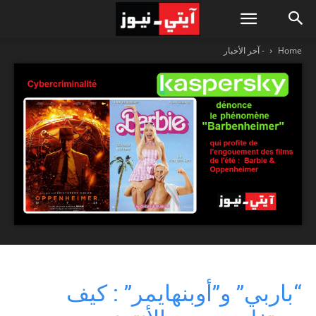
Home
- آخر الأخبار
“باربي” و”أوبنهايمر” : كيف