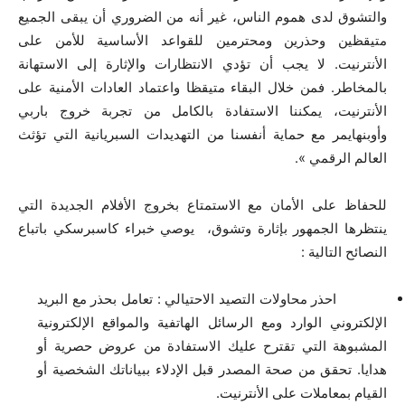
والتشوق لدى هموم الناس، غير أنه من الضروري أن يبقى الجميع
متيقظين وحذرين ومحترمين للقواعد الأساسية للأمن على
الأنترنيت. لا يجب أن تؤدي الانتظارات والإثارة إلى الاستهانة
بالمخاطر. فمن خلال البقاء متيقظا واعتماد العادات الأمنية على
الأنترنيت، يمكننا الاستفادة بالكامل من تجربة خروج باربي
وأوبنهايمر مع حماية أنفسنا من التهديدات السبريانية التي تؤثث
العالم الرقمي ».
للحفاظ على الأمان مع الاستمتاع بخروج الأفلام الجديدة التي
ينتظرها الجمهور بإثارة وتشوق، يوصي خبراء كاسبرسكي باتباع
النصائح التالية :
احذر محاولات التصيد الاحتيالي : تعامل بحذر مع البريد
الإلكتروني الوارد ومع الرسائل الهاتفية والمواقع الإلكترونية
المشبوهة التي تقترح عليك الاستفادة من عروض حصرية أو
هدايا. تحقق من صحة المصدر قبل الإدلاء ببياناتك الشخصية أو
القيام بمعاملات على الأنترنيت.