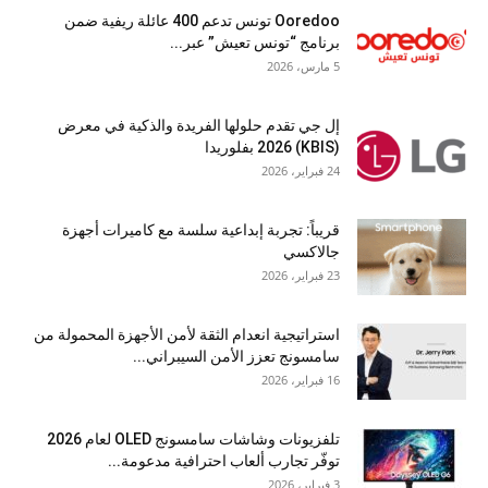
Ooredoo تونس تدعم 400 عائلة ريفية ضمن
برنامج “تونس تعيش” عبر...
5 مارس، 2026
إل جي تقدم حلولها الفريدة والذكية في معرض
(KBIS) 2026 بفلوريدا
24 فبراير، 2026
قريباً: تجربة إبداعية سلسة مع كاميرات أجهزة
جالاكسي
23 فبراير، 2026
استراتيجية انعدام الثقة لأمن الأجهزة المحمولة من
سامسونج تعزز الأمن السيبراني...
16 فبراير، 2026
تلفزيونات وشاشات سامسونج OLED لعام 2026
توفّر تجارب ألعاب احترافية مدعومة...
3 فبراير، 2026