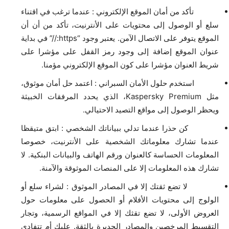
تأكد من أمان الموقع الإلكتروني : عندما ترغب في اقتناء
سلع أو الوصول إلى محتويات على الأنترنيت، تأكد من أن أن
الموقع يتوفر على الاتصال الآمن. يعتبر وجود “https://” في بداية
عنوان الموقع إضافة إلى وجود رمز القفل على مؤشرا على
شريط العنوان مؤشرا على كون الموقع الإلكتروني مؤمنا.
استخدم حلول الأمان السبراني : اعتمد حل أمان موثوق،
مثل Kaspersky Premium، الذي يحدد المرفقات الخبيثة
ويحظر الوصول إلى مواقع التصيد الاحتيالي.
كن حذرا عندما تدلي ببياناتك الشخصي : ابتق متيقظا
عندما تشارك معلوماتك الشخصية على الأنترنيت، خصوصا
المعلومات الحساسة كالعنوان ورقم الهاتف والبيانات البنكية. لا
تشارك هذه المعلومات إلا على المنصات الموثوقة والآمنة.
لا تضع ثقتك إلا في المصادر الموثوق : لشراء سلع أو
الولوج إلى محتويات الأفلام أو الحصول على معلومات حول
العروض الأولى، لا تضع تقثك إلا في المواقع الرسمية، وتجار
التقسيط المرخصين والمصادر الجديرة بالثقة. عليك أم تتفادى