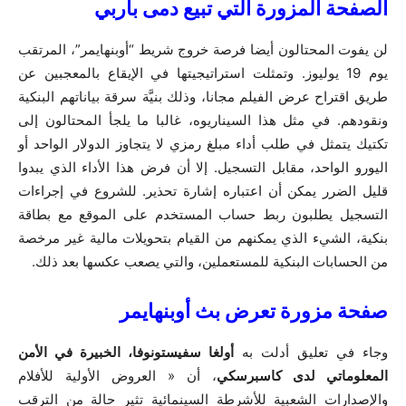
الصفحة المزورة التي تبيع دمى باربي
لن يفوت المحتالون أيضا فرصة خروج شريط “أوبنهايمر”، المرتقب
يوم 19 يوليوز. وتمثلت استراتيجيتها في الإيقاع بالمعجبين عن
طريق اقتراح عرض الفيلم مجانا، وذلك بنيَّة سرقة بياناتهم البنكية
ونقودهم. في مثل هذا السيناريوه، غالبا ما يلجأ المحتالون إلى
تكتيك يتمثل في طلب أداء مبلغ رمزي لا يتجاوز الدولار الواحد أو
اليورو الواحد، مقابل التسجيل. إلا أن فرض هذا الأداء الذي يبدوا
قليل الضرر يمكن أن اعتباره إشارة تحذير. للشروع في إجراءات
التسجيل يطلبون ربط حساب المستخدم على الموقع مع بطاقة
بنكية، الشيء الذي يمكنهم من القيام بتحويلات مالية غير مرخصة
من الحسابات البنكية للمستعملين، والتي يصعب عكسها بعد ذلك.
صفحة مزورة تعرض بث أوبنهايمر
وجاء في تعليق أدلت به
أولغا سفيستونوفا، الخبيرة في الأمن
المعلوماتي لدى كاسبرسكي
، أن « العروض الأولية للأفلام
والإصدارات الشعبية للأشرطة السينمائية تثير حالة من الترقب