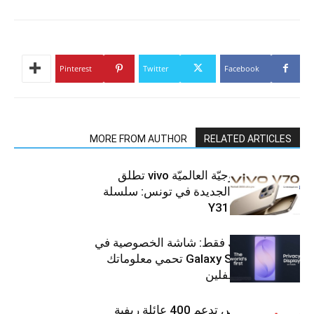
Pinterest
Twitter
Facebook
MORE FROM AUTHOR
RELATED ARTICLES
العلامة التّكنولوجيّة العالميّة vivo تطلق
هواتفها الذكيّة الجديدة في تونس: سلسلة
V70 وسلسلة Y31
شاشتك، لعينيك فقط: شاشة الخصوصية في
جهاز Galaxy S26 Ultra تحمي معلوماتك
من أعين المتطفلين
Ooredoo تونس تدعم 400 عائلة ريفية