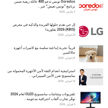
Ooredoo تونس تدعم 400 عائلة ريفية ضمن
برنامج “تونس تعيش” عبر...
5 مارس، 2026
إل جي تقدم حلولها الفريدة والذكية في معرض
(KBIS) 2026 بفلوريدا
24 فبراير، 2026
قريباً: تجربة إبداعية سلسة مع كاميرات أجهزة
جالاكسي
23 فبراير، 2026
استراتيجية انعدام الثقة لأمن الأجهزة المحمولة من
سامسونج تعزز الأمن السيبراني...
16 فبراير، 2026
تلفزيونات وشاشات سامسونج OLED لعام 2026
توفّر تجارب ألعاب احترافية مدعومة...
3 فبراير، 2026