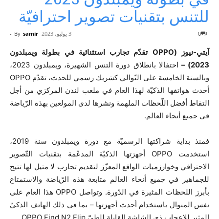
للتنس بتقنيات تصوير احترافيّة
0
3 يوليو، 2023
samir
By
-
آيتي-نيوز (OPPO تقدّم تجارب استثنائية في بطولة ويمبلدون
2023) –
احتفالا بانطلاق دورة التنس الشهيرة، ويمبلدون 2023،
وبالسنة الخامسة على التّوالي كشريك رسمي للحدث، تقدّم OPPO
أحدث هواتفها الذكيّة لهذا العام في ملعب لندن المركزي من أجل
التقاط أفضل اللّحظات الملهمة ونشرها لدى المولعين بهذه الرّياضة
في جميع أنحاء العالم.
فمنذ بداية شراكتها الرسميّة مع دورة ويمبلدون سنة 2019،
استخدمت OPPO أجهزتها الذكيّة المدعّمة بتقنيات التّصوير
الاحترافي وخوارزميات الواقع المعزّز لتقديم تجارب لا مثيل لها تتيح
للجماهير في جميع أنحاء العالم متابعة هذه الرّياضة والاستمتاع
بأبرز اللحظات المثيرة في الدّورة. وتواصل OPPO هذا العام على
نفس المنوال باستخدام أحدث أجهزتها – بما في ذلك الهاتف الذكيّ
المثير للإعجاب ذي الشاشة القابلة للطيّ OPPO Find N2 Flip.