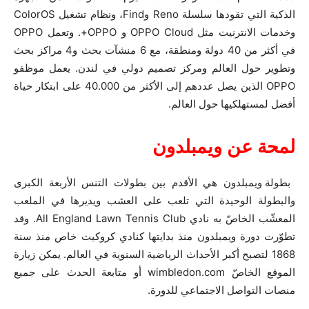
الذكية التي تقودها سلسلة Reno وFind، ونظام تشغيل ColorOS
وخدمات الانترنيت مثل OPPO Cloud و OPPO+. وتعمل OPPO
في أكثر من 40 دولة ومنطقة، مع 6 منشآت بحث و4 مراكز بحث
وتطوير حول العالم ومركز تصميم دولي في لندن. يعمل موظفو
OPPO الذين يصل عددهم إلى الأكثر من 40.000 على ابتكار حياة
أفضل لمستهلكيها حول العالم.
لمحة عن ويمبلدون
بطولة ويمبلدون هي الأقدم بين بطولات التنس الأربعة الكبرى
والبطولة الوحيدة التي تلعب على العشب ويديرها في الملعب
المعشّب الخاصّ به نادي All England Lawn Tennis Club. وقد
تطوّرت دورة ويمبلدون منذ بدايتها كنادي كروكيت خاص منذ سنة
1868 لتصبح أكبر الأحداث الرياضية السنوية في العالم. يمكن زيارة
الموقع الخاصّ wimbledon.com أو متابعة الحدث على جميع
منصات التواصل الاجتماعي للدورة.