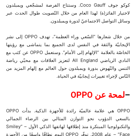
كوكو جوف Coco Gauff. وستتاح الفرصة لمشجّعي ويمبلدون
لاختيار الفائز(ة) لهذا العام من خلال التّصويت طوال الحدث عبر
وسائل التواصل الاجتماعيّ لدورة ويمبلدون.
من خلال شعارها “السّعي وراء العظمة”، تهدف OPPO إلى نشر
الإيجابيّة والثقة في النفس لدى الجميع بما يتماشى مع رؤيتها
الخاصّة بالعلامة “الإلهام إلى الأمام”. وستعمل OPPO عن كثب مع
النادي الرياضي All England لتعزيز العلاقات مع محبّي رياضة
التنس والنّهوض بدورة ويمبلدون حول العالم مع إلهام المزيد من
النّاس لإجراء تغييرات إيجابيّة في الحياة.
–
لمحة ع
ن
OPPO
OPPO هي علامة عالميّة رائدة للأجهزة الذكية. بدأت OPPO
بالسعي الدؤوب نحو التوازن المثالي بين الرضاء الجمالي
والتكنولوجيا المبتكرة منذ إطلاقها لهاتفها الذكي الأول – “Smiley
Face” – عام 2008. توفّر OPPO اليوم نطاقًا واسعًا من الأجهزة