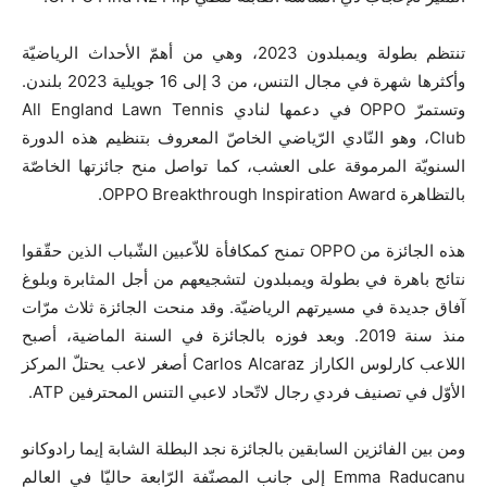
تنتظم بطولة ويمبلدون 2023، وهي من أهمّ الأحداث الرياضيّة
وأكثرها شهرة في مجال التنس، من 3 إلى 16 جويلية 2023 بلندن.
وتستمرّ OPPO في دعمها لنادي All England Lawn Tennis
Club، وهو النّادي الرّياضي الخاصّ المعروف بتنظيم هذه الدورة
السنويّة المرموقة على العشب، كما تواصل منح جائزتها الخاصّة
بالتظاهرة OPPO Breakthrough Inspiration Award.
هذه الجائزة من OPPO تمنح كمكافأة للاّعبين الشّباب الذين حقّقوا
نتائج باهرة في بطولة ويمبلدون لتشجيعهم من أجل المثابرة وبلوغ
آفاق جديدة في مسيرتهم الرياضيّة. وقد منحت الجائزة ثلاث مرّات
منذ سنة 2019. وبعد فوزه بالجائزة في السنة الماضية، أصبح
اللاعب كارلوس الكاراز Carlos Alcaraz أصغر لاعب يحتلّ المركز
الأوّل في تصنيف فردي رجال لاتّحاد لاعبي التنس المحترفين ATP.
ومن بين الفائزين السابقين بالجائزة نجد البطلة الشابة إيما رادوكانو
Emma Raducanu إلى جانب المصنّفة الرّابعة حاليّا في العالم