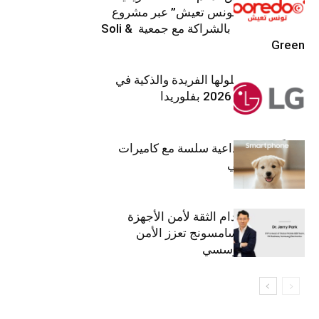
ضمن برنامج “تونس تعيش” عبر مشروع
تنموي مستدام بالشراكة مع جمعية Soli &
Green
إل جي تقدم حلولها الفريدة والذكية في
معرض (KBIS) 2026 بفلوريدا
قريباً: تجربة إبداعية سلسة مع كاميرات
أجهزة جالاكسي
استراتيجية انعدام الثقة لأمن الأجهزة
المحمولة من سامسونج تعزز الأمن
السيبراني المؤسسي