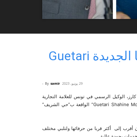
قفصة: KIA تفتتح وكالتها الجديدة Guetari
29 يونيو، 2023
samir
By
-
ارز، الوكيل الرسمي في تونس للعلامة التجارية
الكورية الجنوبية “كيا” KIA عن افتتاح وكالتها الجديدة “Guetari Shahine Motors” الواقعة ب”حي الشريف”
ن أقرب إلى أكثر قربا من حرفائها ولتلبي مختلف
دمات بجودة عالية..