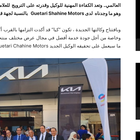
العالمي.. وتعد الكفاءة المهنية للوكيل وقدرته على الترويج للعل
وهو ما وجدناه لدى
Guetari Shahine Motors
بالنسبة لجهة ق
وبافتتاح وكالتها الجديدة ، تكون “كيا” قد أكدت التزامها بالقرب 
وخاصة من أجل جودة خدمة أفضل في مجال عرض مختلف منتجات ال
ما سيعمل على تحقيقه الوكيل الجديد Guetari Chahine Motors في جهة قفصة والمناطق القريبة.