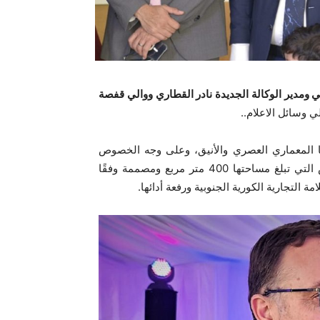
بي ومدير الوكالة الجديدة نادر القطاري ووالي قفصة
وسائل الاعلام..
ها المعماري العصري والأنيق، وعلى وجه الخصوص
بورشات “خدمة ما بعد البيع” المتنوعة إلى جانب صالة العرض التي تبلغ مساحتها 400 متر مربع ومصممة وفقًا