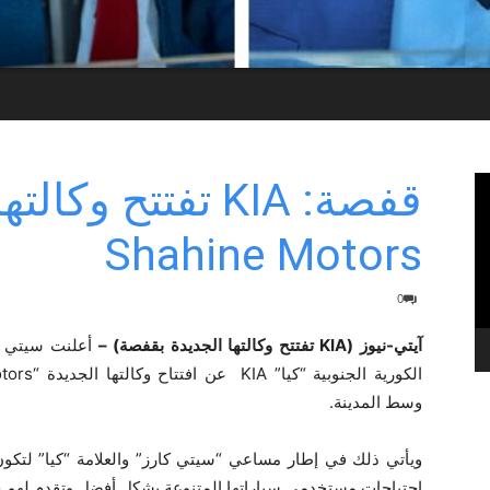
Shahine Motors
0
آيتي-نيوز (KIA تفتتح وكالتها الجديدة بقفصة) –
أعلنت سيتي ك
وسط المدينة.
ويأتي ذلك في إطار مساعي “سيتي كارز” والعلامة “كيا” لتكو
احتياجات مستخدمي سياراتها المتنوعة بشكل أفضل وتقدم لهم خ