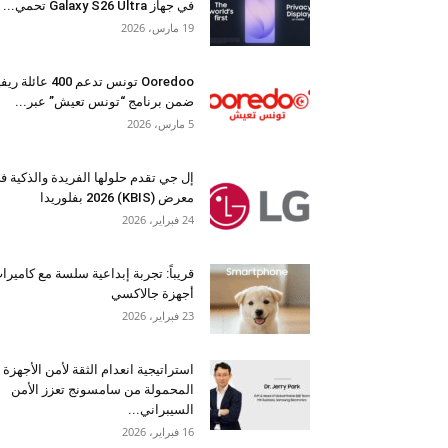
في جهاز Galaxy S26 Ultra تحمي...
19 مارس، 2026
Ooredoo تونس تدعم 400 عائلة 
ضمن برنامج “تونس تعيش” عبر...
5 مارس، 2026
إل جي تقدم حلولها الفريدة والذكية ف
معرض (KBIS) 2026 بفلوريدا
24 فبراير، 2026
قريباً: تجربة إبداعية سلسة مع كاميرا
أجهزة جالاكسي
23 فبراير، 2026
استراتيجية انعدام الثقة لأمن الأجهزة
المحمولة من سامسونج تعزز الأمن
السيبراني...
16 فبراير، 2026