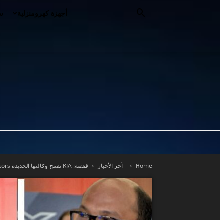
أجهزة كهرومنزلية
سي
Home
- آخر الأخبار
قفصة: KIA تفتتح وكالتها الجديدة Guetari Shahine Motors