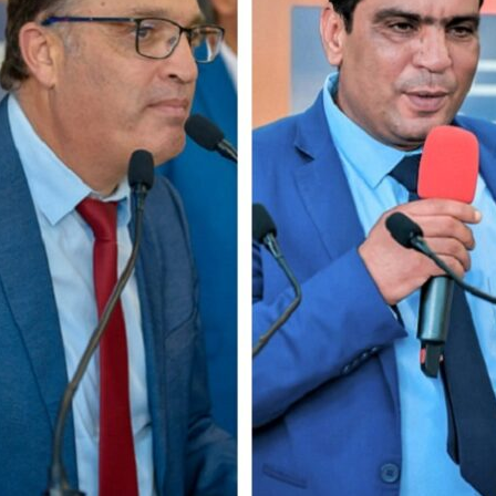
News
(arabic)