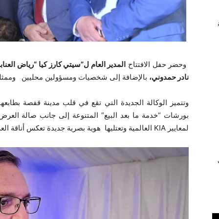
وحضر حفل الافتتاح
المدير العام ل”سيتي كارز كيا “رياض العنا
نادر حمدوني
،
بالإضافة إلى شخصيات ومسؤولين محليين وممثلي 
وتتميز الوكالة الجديدة التي تقع في قلب مدينة قفصة بطابع
لمعايير KIA العالمية وتعتليها هوية بصرية جديدة تعكس أناقة العلامة التجارية الكورية الجنوبية ورفعة أدائها.
ي