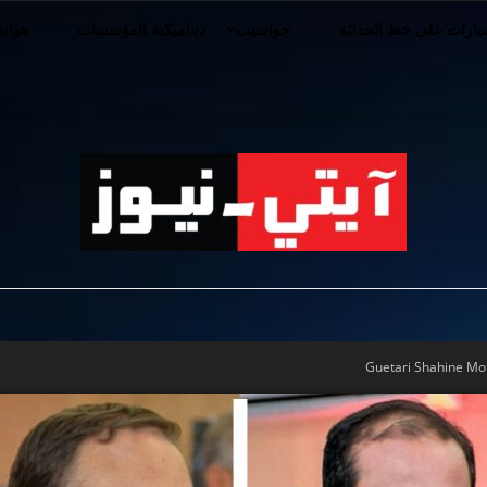
ارات على خط الحداثة
حواسيب
ديناميكية المؤسسات
هوات
iT-