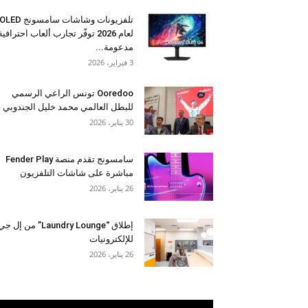
تلفزيونات وشاشات سامسونج OLED
لعام 2026 توفّر تجارب ألعاب احترافية
مدعومة...
3 فبراير، 2026
Ooredoo تونس الراعي الرسمي
للبطل العالمي محمد خليل الجندوبي
30 يناير، 2026
سامسونج تقدم منصة Fender Play
مباشرة على شاشات التلفزيون
26 يناير، 2026
إطلاق “Laundry Lounge” من إل ج
للإلكترونيات
26 يناير، 2026
مشغل