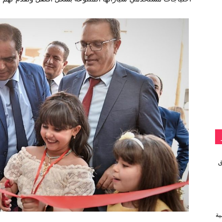
vivo تطلق
ية