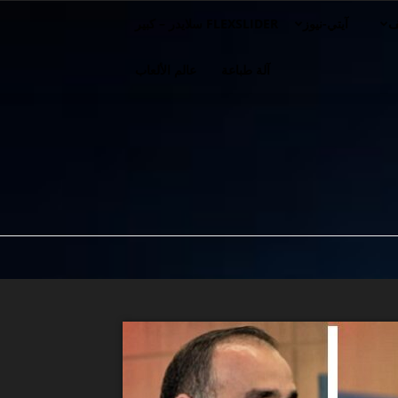
ف
آيتي-نيوز
FLEXSLIDER سلايدر – كبير
آلة طباعة
عالم الألعاب