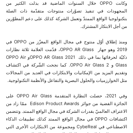
وكانت OPPO خلال السنوات الماضية قد بذلت الكثير من
المجهودات في تنفيذ تصوّرات منتوجات متقدّمة ذات الصلة
بتكنولوجيا الواقع الممتدّ وتعمل الشركة كذلك على دعم المطوّرين
من أجل الابتكار المشترك.
ومنذ إطلاق أوّل منتوج في مجال الواقع المعزّز من OPPO في
2019 وهو جهاز OPPO AR Glass، قدّمت العلامة ثلاثة نظارات
ذكيّة لحرفائها بما في ذلك OPPO AR Glass 2021و OPPO Air
Glass و OPPO Air Glass 2. كما نجحت الشّركة في اكتشاف
وتقديم المزيد من الإمكانيات والابتكارات في العديد من المجالات
مثل الخوارزميات والحلول البصرية والتفاعل والأنظمة التكنولوجية.
وفي 2021، حصلت النظارة المتقدمة OPPO Air Glass على
الجائزة الفضية من جوائز Edison Product Awards ممّا زاد من
الاعتراف العالميّ بقدرات الشركة في مجال الواقع الممتد. وتتضمن
اكتشافات OPPO في مجال الواقع الممتد كذلك تطبيقات الذكاء
الاصطناعي في CybeReal ومجموعة من الابتكارات الأخرى التي