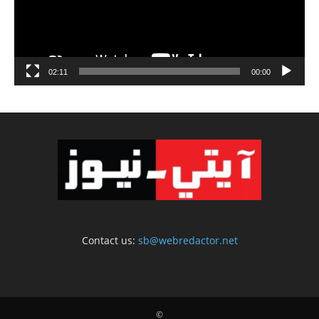
02:11
00:00
Contact us:
sb@webredactor.net
©