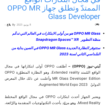
الممتدّ وتطلق جهاز OPPO MR
Glass Developer
0
8 يونيو، 2023
By
بلاغ
-
OPPO MR Glass هو من أولى الابتكارات في العالم التي تدعّم
منصّة التطوير Snapdragon Spaces™ XR
ستتوفر النظارة الجديدة OPPO MR Glass في الصين بداية من
السّداسي الثاني لسنة 2023
آيتي-نيوز (OPPO) –
أطلقت OPPO أولى ابتكاراتها في مجال
الواقع المُمتد Extended reality، وهو النظارة المتطوّرة OPPO
MR Glass Developer Edition وأعلنت عن ذلك خلال المعرض
الدوليّ Augmented World Expo 2023.
ويعتبر الجهاز أحدث ابتكارات OPPO في مجال الواقع المختلط
Mixed Reality، وهو مزوّد بأحدث التكنولوجيات المتقدمة والرّائعة،