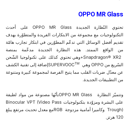
OPPO MR Glass
تحتوي النّظارة الجديدة OPPO MR Glass على أحدث
التكنولوجيات مع مجموعة من الابتكارات الفريدة والمتطوّرة بهدف
تقديم أفضل الوسائل التي تدعّم المطوّرين في ابتكار تجارب هامّة
من الواقع الممتد. هذه النظارة الجديدة مدعّمة بمنصة
Snapdragon® XR2+وهي تحتوي كذلك على تكنولوجيا الشّحن
TM
السّريع من OPPO وهي SUPERVOOC
إضافة إلى تقنية الكشف
عن معدّل ضربات القلب مما يتيح الفرصة لمجموعة كبيرة ومتنوعة
من التطبيقات الجديدة.
وتتميّز النظارة OPPO MR Glassبأنّها مصنوعة من مواد لطيفة
على البشرة ومزوّدة بتكنولوجيات Binocular VPT (Video Pass
Trough) وكاميرا أمامية مزدوجة RGBمع معدل تحديث مرتفع يبلغ
120 هرتز.