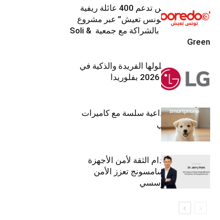
Ooredoo تونس تدعم 400 عائلة ريفية
ضمن برنامج “تونس تعيش” عبر مشروع
تنموي مستدام بالشراكة مع جمعية Soli &
Green
إل جي تقدم حلولها الفريدة والذكية في
معرض (KBIS) 2026 بفلوريدا
قريباً: تجربة إبداعية سلسة مع كاميرات
أجهزة جالاكسي
استراتيجية انعدام الثقة لأمن الأجهزة
المحمولة من سامسونج تعزز الأمن
السيبراني المؤسسي