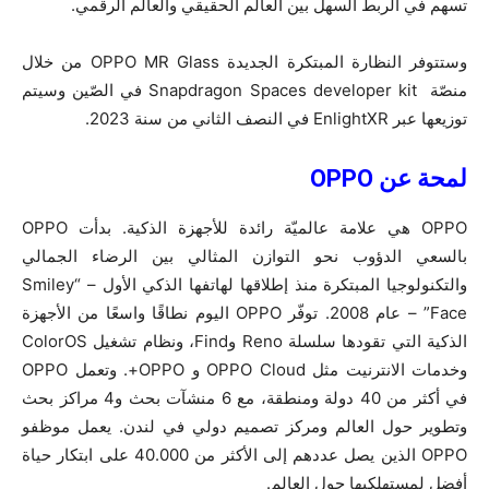
تسهم في الربط السهل بين العالم الحقيقي والعالم الرقمي.
وستتوفر النظارة المبتكرة الجديدة OPPO MR Glass من خلال
منصّة Snapdragon Spaces developer kit في الصّين وسيتم
توزيعها عبر EnlightXR في النصف الثاني من سنة 2023.
لمحة ع
ن
OPPO
OPPO هي علامة عالميّة رائدة للأجهزة الذكية. بدأت OPPO
بالسعي الدؤوب نحو التوازن المثالي بين الرضاء الجمالي
والتكنولوجيا المبتكرة منذ إطلاقها لهاتفها الذكي الأول – “Smiley
Face” – عام 2008. توفّر OPPO اليوم نطاقًا واسعًا من الأجهزة
الذكية التي تقودها سلسلة Reno وFind، ونظام تشغيل ColorOS
وخدمات الانترنيت مثل OPPO Cloud و OPPO+. وتعمل OPPO
في أكثر من 40 دولة ومنطقة، مع 6 منشآت بحث و4 مراكز بحث
وتطوير حول العالم ومركز تصميم دولي في لندن. يعمل موظفو
OPPO الذين يصل عددهم إلى الأكثر من 40.000 على ابتكار حياة
أفضل لمستهلكيها حول العالم.