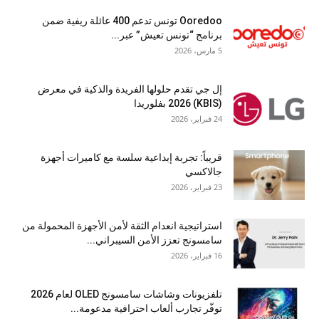
Ooredoo تونس تدعم 400 عائلة ريفية ضمن
برنامج “تونس تعيش” عبر...
5 مارس، 2026
إل جي تقدم حلولها الفريدة والذكية في معرض
(KBIS) 2026 بفلوريدا
24 فبراير، 2026
قريباً: تجربة إبداعية سلسة مع كاميرات أجهزة
جالاكسي
23 فبراير، 2026
استراتيجية انعدام الثقة لأمن الأجهزة المحمولة من
سامسونج تعزز الأمن السيبراني...
16 فبراير، 2026
تلفزيونات وشاشات سامسونج OLED لعام 2026
توفّر تجارب ألعاب احترافية مدعومة...