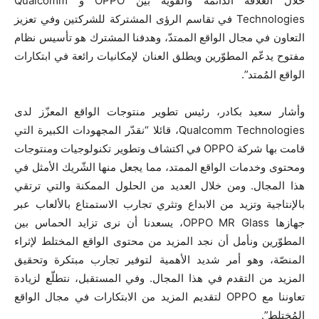
خلال العلاقة الدائمة والقوية بين OPPO و Qualcomm
Technologies في تقاسم الرؤى المشتركة للشركتين وفي تعزيز
التعاون في مجال الواقع الممتدّ، وهدفنا المشترك هو تأسيس نظام
مفتوح يدعّم المطوّرين ويطلق العنان لإمكانيات رائعة في ابتكارات
الواقع المُمتد”.
وأشار سعيد بكادر، رئيس تطوير منتوجات الواقع المعزّز لدى
Qualcomm Technologies، قائلا “نقدّر المجهودات الكبيرة التي
قامت بها شركة OPPO في اكتشاف وتطوير تكنولوجيات ومنتوجات
ومحتوى وخدمات الواقع الممتد، مما يجعل منها الشّريك الأمثل في
هذا المجال. ومن خلال العديد من الحلول الممكنة والتي ترتقي
بالإنتاجية وتزيد من الابداع وتثري تجارب الاستمتاع بالألعاب عبر
جهازها OPPO MR Glass، يسعدنا أن نرى تزايد الحماس بين
المطوّرين ونأمل أن نجد المزيد من محتوى الواقع المختلط لإثراء
المنصّة، وهو أمر شديد الأهمية لتوفير تجارب مبتكرة وتحقيق
المزيد من التقدم في هذا المجال. وفي المستقبل، نتطلّع لزيادة
تعاوننا مع OPPO لتقديم المزيد من الابتكارات في مجال الواقع
المُختلط”.