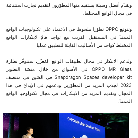
ويقدّم أفضل وسيلة يستفيد منها المطوّرون لتقديم تجارب استثنائية
في مجال الواقع المختلط.
وتتوقع OPPO تطوّرا ملحوظا في الاعتماد على تكنولوجيات الواقع
الممتدّ في المستقبل القريب مع تواجد هامّ لابتكارات الواقع
المختلط كواحد من الأساليب القابلة للتطبيق عمليا.
ولدعم الابتكار في مجال تطبيقات الواقع المُعزّز، ستتوفّر نظارة
OPPO MR Glass في الأسواق من خلال منصّة التطوير
Snapdragon Spaces developer kit في الصّين في منتصف
2023 لجذب المزيد من المطوّرين ودعمهم في الإبداع في هذا
المجال وتقديم المزيد من الابتكارات في مجال تكنولوجيا الواقع
الممتدّ.