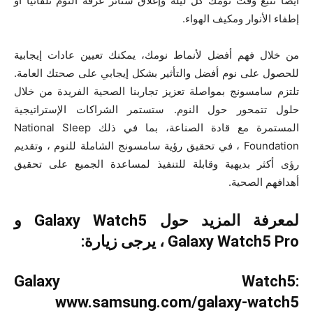
أيضًا تتبع وقت نومك كل ليلة وإغلاق ستائر غرفة النوم تلقائيًا أو
إطفاء الأنوار ومكيف الهواء.
من خلال فهم أفضل لأنماط نومك، يمكنك تعيين عادات إيجابية
للحصول على نوم أفضل والتأثير بشكل إيجابي على صحتك العامة.
تلتزم سامسونج بمواصلة تعزيز تجاربنا الصحية الفريدة من خلال
حلول تتمحور حول النوم. ستستمر الشراكات الإستراتيجية
المستمرة مع قادة الصناعة، بما في ذلك National Sleep
Foundation ، في تحقيق رؤية سامسونج الشاملة للنوم ، وتقديم
رؤى أكثر بديهية وقابلة للتنفيذ لمساعدة الجميع على تحقيق
أهدافهم الصحية.
لمعرفة المزيد حول Galaxy Watch5 و
Galaxy Watch5 Pro ، يرجى زيارة:
Galaxy Watch5:
www.samsung.com/galaxy-watch5