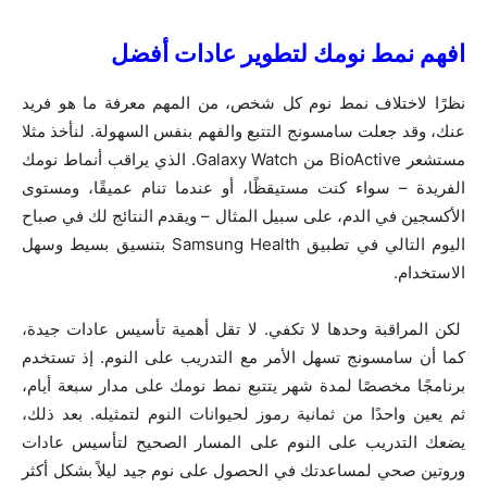
افهم نمط نومك لتطوير عادات أفضل
نظرًا لاختلاف نمط نوم كل شخص، من المهم معرفة ما هو فريد
عنك، وقد جعلت سامسونج التتبع والفهم بنفس السهولة. لنأخذ مثلا
مستشعر BioActive من Galaxy Watch. الذي يراقب أنماط نومك
الفريدة – سواء كنت مستيقظًا، أو عندما تنام عميقًا، ومستوى
الأكسجين في الدم، على سبيل المثال – ويقدم النتائج لك في صباح
اليوم التالي في تطبيق Samsung Health بتنسيق بسيط وسهل
الاستخدام.
لكن المراقبة وحدها لا تكفي. لا تقل أهمية تأسيس عادات جيدة،
كما أن سامسونج تسهل الأمر مع التدريب على النوم. إذ تستخدم
برنامجًا مخصصًا لمدة شهر يتتبع نمط نومك على مدار سبعة أيام،
ثم يعين واحدًا من ثمانية رموز لحيوانات النوم لتمثيله. بعد ذلك،
يضعك التدريب على النوم على المسار الصحيح لتأسيس عادات
وروتين صحي لمساعدتك في الحصول على نوم جيد ليلاً بشكل أكثر