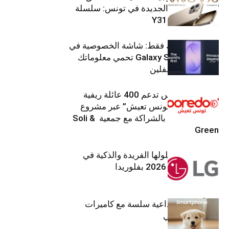
هواتفها الذكيّة الجديدة في تونس: سلسلة
V70 وسلسلة Y31
شاشتك، لعينيك فقط: شاشة الخصوصية في
جهاز Galaxy S26 Ultra تحمي معلوماتك
من أعين المتطفلين
Ooredoo تونس تدعم 400 عائلة ريفية
ضمن برنامج “تونس تعيش” عبر مشروع
تنموي مستدام بالشراكة مع جمعية Soli &
Green
إل جي تقدم حلولها الفريدة والذكية في
معرض (KBIS) 2026 بفلوريدا
قريباً: تجربة إبداعية سلسة مع كاميرات
أجهزة جالاكسي