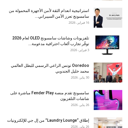
استراتيجية انعدام الثقة لأمن الأجهزة المحمولة من
سامسونج تعزز الأمن السيبراني...
16 فبراير، 2026
تلفزيونات وشاشات سامسونج OLED لعام 2026
توفّر تجارب ألعاب احترافية مدعومة...
3 فبراير، 2026
Ooredoo تونس الراعي الرسمي للبطل العالمي
محمد خليل الجندوبي
30 يناير، 2026
سامسونج تقدم منصة Fender Play مباشرة على
شاشات التلفزيون
26 يناير، 2026
إطلاق “Laundry Lounge” من إل جي للإلكترونيات
26 يناير، 2026