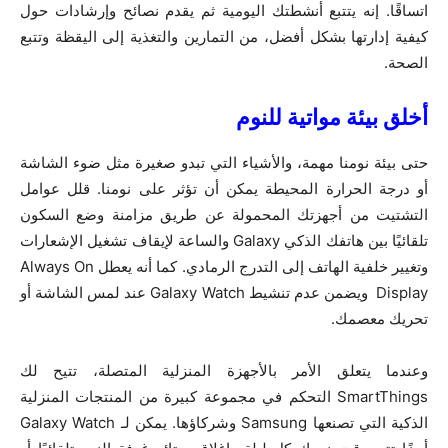
اتساقًا. إنه يتتبع أنشطتك اليومية ثم يقدم نصائح وإرشادات حول
كيفية إدارتها بشكل أفضل، من التمارين والتغذية إلى اليقظة وتتبع
الصحة.
أخلق بيئة مواتية للنوم
حتى بيئة نومنا مهمة، والأشياء التي تبدو صغيرة مثل ضوء الشاشة
أو درجة الحرارة المحيطة يمكن أن تؤثر على نومنا. قلل عوامل
التشتيت من أجهزتك المحمولة عن طريق مزامنة وضع السكون
تلقائيًا بين هاتفك الذكي Galaxy والساعة لإيقاف تشغيل الإشعارات
وتغيير خلفية الهاتف إلى التدرج الرمادي. كما أنه يعطل Always On
Display ويضمن عدم تنشيط Galaxy Watch عند لمس الشاشة أو
تحريك معصمك.
وعندما يتعلق الأمر بالأجهزة المنزلية المتصلة، تتيح لك
SmartThings التحكم في مجموعة كبيرة من المنتجات المنزلية
الذكية التي تصنعها Samsung وشركاؤها. يمكن لـ Galaxy Watch