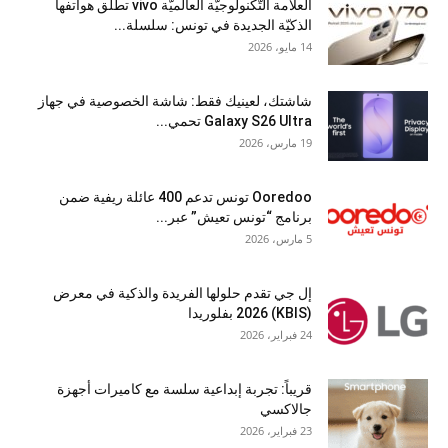
العلامة التّكنولوجيّة العالميّة vivo تطلق هواتفها
الذكيّة الجديدة في تونس: سلسلة...
14 مايو، 2026
شاشتك، لعينيك فقط: شاشة الخصوصية في جهاز
Galaxy S26 Ultra تحمي...
19 مارس، 2026
Ooredoo تونس تدعم 400 عائلة ريفية ضمن
برنامج “تونس تعيش” عبر...
5 مارس، 2026
إل جي تقدم حلولها الفريدة والذكية في معرض
(KBIS) 2026 بفلوريدا
24 فبراير، 2026
قريباً: تجربة إبداعية سلسة مع كاميرات أجهزة
جالاكسي
23 فبراير، 2026