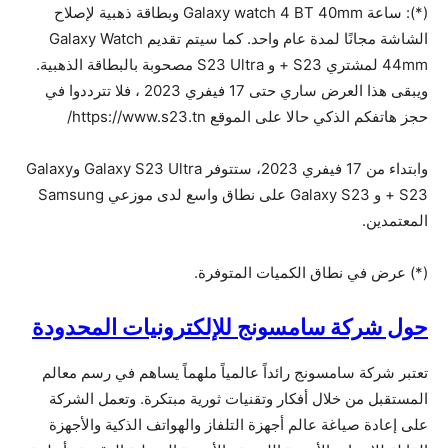
(*): ساعة Galaxy watch 4 BT 40mm وبطاقة ذهبية لإصلاح
الشاشة مجانًا لمدة عام واحد. كما سيتم تقديم Galaxy Watch
44mm لمشتري S23 + و S23 Ultra مصحوبة بالبطاقة الذهبية.
ويبقى هذا العرض ساري حتى 17 فيفري 2023 ، فلا تترددوا في
حجز هاتفكم الذكي حالا على الموقع https://www.s23.tn/
وابتداء من 17 فيفري 2023، ستتوفر Galaxy S23 Ultra وGalaxy
S23 + و Galaxy S23 على نطاق واسع لدى موزعي Samsung
المعتمدين.
(*) عرض في نطاق الكميات المتوفرة.
حول شركة سامسونج للإلكترونيات المحدودة
تعتبر شركة سامسونج رائداً عالمياً ملهماً يساهم في رسم معالم
المستقبل من خلال أفكار وتقنيات ثورية مبتكرة. وتعمل الشركة
على إعادة صياغة عالم أجهزة التلفاز والهواتف الذكية والأجهزة