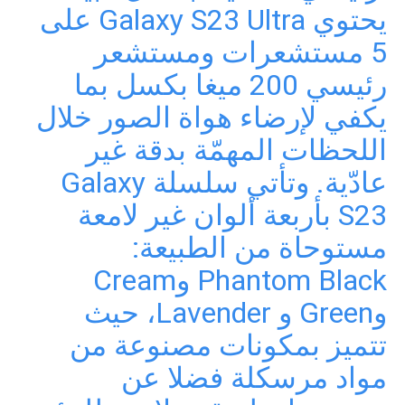
يحتوي Galaxy S23 Ultra على
5 مستشعرات ومستشعر
رئيسي 200 ميغا بكسل بما
يكفي لإرضاء هواة الصور خلال
اللحظات المهمّة بدقة غير
عادّية. وتأتي سلسلة Galaxy
S23 بأربعة ألوان غير لامعة
مستوحاة من الطبيعة:
Phantom Black وCream
وGreen و Lavender، حيث
تتميز بمكونات مصنوعة من
مواد مرسكلة فضلا عن