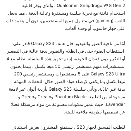
Qualcomm Snapdragon® 8 Gen 2 ، والذي يوفر قابلية
استخدام فائقة مع تجربة سلسة ومستقرة وعالية الدقة ، مما يجعل
اللعب (gaming) في متناول جميع المستخدمين، دون أن يعتمد ذلك
على جهاز حاسوب أو وحدة ألعاب.
أمّا من ناحية الصور والفيديو، فإن هاتف Galaxy S23 قادر على
استقطاب الضوء حتى في الظلام والتصوير بدقة عالية في التصغير
أو التكبير دون فقدان الجودة، إذ تم تجهيز هذه السلسلة بنظام مع 4
مستشعرات منهم مستشعر رئيسي 50 ميغا بكسل ، بينما يحتوي
Galaxy S23 Ultra على 5 مستشعرات ومستشعر رئيسي 200
ميغا بكسل بما يكفي لإرضاء هواة الصور خلال اللحظات المهمّة
بدقة غير عادّية. وتأتي سلسلة Galaxy S23 بأربعة ألوان غير لامعة
مستوحاة من الطبيعة: Phantom Black وCream وGreen و
Lavender، حيث تتميز بمكونات مصنوعة من مواد مرسكلة فضلا
عن تصميمها بطريقة ملاءمة للبيئة.
للطلب المسبق لجهاز S23 ، سيتمتع المشترون بعرض استثنائي