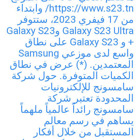
https://www.s23.tn/ وابتداء
من 17 فيفري 2023، ستتوفر
Galaxy S23 Ultra وGalaxy S23
+ و Galaxy S23 على نطاق
واسع لدى موزعي Samsung
المعتمدين. (*) عرض في نطاق
الكميات المتوفرة. حول شركة
سامسونج للإلكترونيات
المحدودة تعتبر شركة
سامسونج رائداً عالمياً ملهماً
يساهم في رسم معالم
المستقبل من خلال أفكار