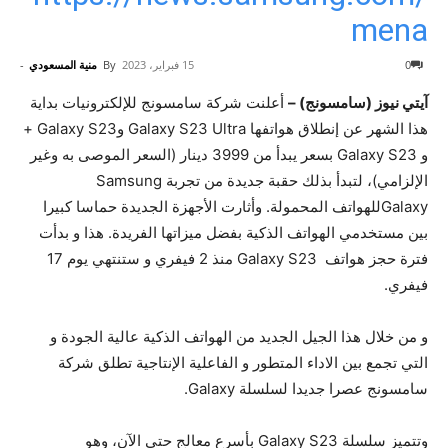
mena
0
15 فبراير، 2023
By
منية المسعودي
-
آيتي نيوز (سامسونج) –
أعلنت شركة سامسونج للإلكترونيات بداية
هذا الشهر عن إنطلاق هواتفها Galaxy S23 Ultra وGalaxy S23 +
و Galaxy S23 بسعر يبدأ من 3999 دينار (السعر الموصى به وغير
الإلزامي)، لتبدأ بذلك حقبة جديدة من تجربة Samsung
Galaxyللهواتف المحمولة. وأثارت الأجهزة الجديدة حماسا كبيرا
بين مستخدمي الهواتف الذكية بفضل ميزاتها الفريدة. هذا و بدأت
فترة حجز هواتف Galaxy S23 منذ 2 فيفري و ستنتهي يوم 17
فيفري.
و من خلال هذا الجيل الجديد من الهواتف الذكية عالية الجودة و
التي تجمع بين الاداء المتطور و الفاعلية الإنتاجية تطلق شركة
سامسونج عصرا جديدا لسلسلة Galaxy.
وتتميز سلسلة Galaxy S23 بأسرع معالج حتى الآن، وهو