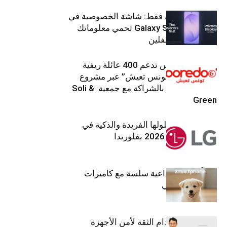
شاشتك، لعينيك فقط: شاشة الخصوصية في
جهاز Galaxy S26 Ultra تحمي معلوماتك
من أعين المتطفلين
Ooredoo تونس تدعم 400 عائلة ريفية
ضمن برنامج “تونس تعيش” عبر مشروع
تنموي مستدام بالشراكة مع جمعية Soli &
Green
إل جي تقدم حلولها الفريدة والذكية في
معرض (KBIS) 2026 بفلوريدا
قريباً: تجربة إبداعية سلسة مع كاميرات
أجهزة جالاكسي
استراتيجية انعدام الثقة لأمن الأجهزة