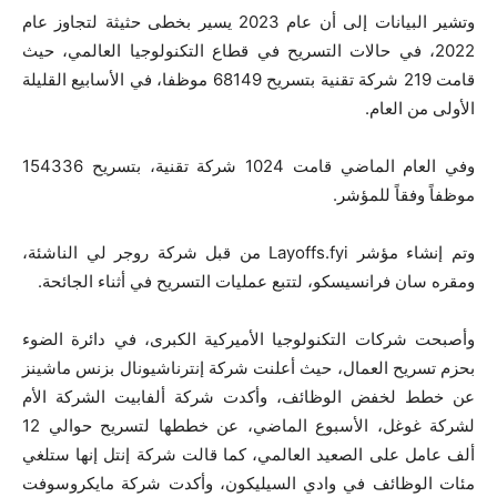
وتشير البيانات إلى أن عام 2023 يسير بخطى حثيثة لتجاوز عام
2022، في حالات التسريح في قطاع التكنولوجيا العالمي، حيث
قامت 219 شركة تقنية بتسريح 68149 موظفا، في الأسابيع القليلة
الأولى من العام.
وفي العام الماضي قامت 1024 شركة تقنية، بتسريح 154336
موظفاً وفقاً للمؤشر.
وتم إنشاء مؤشر Layoffs.fyi من قبل شركة روجر لي الناشئة،
ومقره سان فرانسيسكو، لتتبع عمليات التسريح في أثناء الجائحة.
وأصبحت شركات التكنولوجيا الأميركية الكبرى، في دائرة الضوء
بحزم تسريح العمال، حيث أعلنت شركة إنترناشيونال بزنس ماشينز
عن خطط لخفض الوظائف، وأكدت شركة ألفابيت الشركة الأم
لشركة غوغل، الأسبوع الماضي، عن خططها لتسريح حوالي 12
ألف عامل على الصعيد العالمي، كما قالت شركة إنتل إنها ستلغي
مئات الوظائف في وادي السيليكون، وأكدت شركة مايكروسوفت