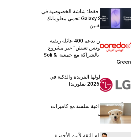
شاشتك، لعينيك فقط: شاشة الخصوصية في
جهاز Galaxy S26 Ultra تحمي معلوماتك
من أعين المتطفلين
Ooredoo تونس تدعم 400 عائلة ريفية
ضمن برنامج “تونس تعيش” عبر مشروع
تنموي مستدام بالشراكة مع جمعية Soli &
Green
إل جي تقدم حلولها الفريدة والذكية في
معرض (KBIS) 2026 بفلوريدا
قريباً: تجربة إبداعية سلسة مع كاميرات
أجهزة جالاكسي
استراتيجية انعدام الثقة لأمن الأجهزة