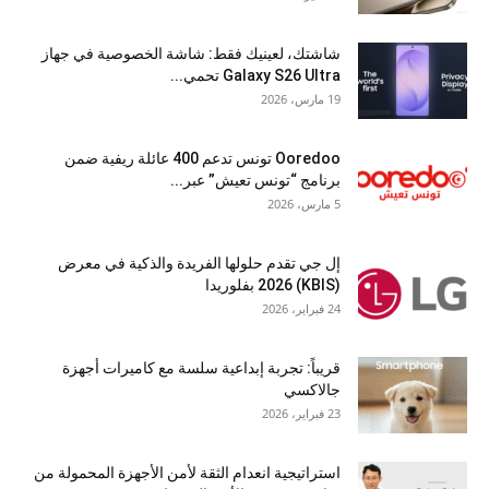
شاشتك، لعينيك فقط: شاشة الخصوصية في جهاز
Galaxy S26 Ultra تحمي...
19 مارس، 2026
Ooredoo تونس تدعم 400 عائلة ريفية ضمن
برنامج “تونس تعيش” عبر...
5 مارس، 2026
إل جي تقدم حلولها الفريدة والذكية في معرض
(KBIS) 2026 بفلوريدا
24 فبراير، 2026
قريباً: تجربة إبداعية سلسة مع كاميرات أجهزة
جالاكسي
23 فبراير، 2026
استراتيجية انعدام الثقة لأمن الأجهزة المحمولة من