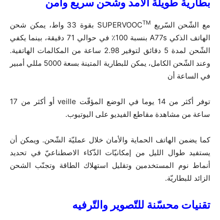
بطارية طويلة الأمد وشحن سريع وآمن
TM
مع الشّحن السّريع SUPERVOOC
بقوة 33 واط، يمكن شحن
الهاتف الذكي A77s بنسبة 100٪ في حوالي 71 دقيقة، بينما يكفي
الشّحن لمدة 5 دقائق لتوفير 2.98 ساعة من المكالمات الهاتفية.
وعند الشّحن الكامل، يمكن للبطارية المتينة بسعة 5000 مللي أمبير
في الساعة أن
توفر أكثر من 14 يوما في الوضع المؤقّت veille أو أكثر من 17
ساعة من مشاهدة مقاطع الفيديو على اليوتيوب.
كما يضمن الهاتف الحماية والأمان خلال عمليّة الشّحن. ويمكن أن
يستفيد طوال الليل من إمكانيّات الذّكاء الاصطناعيّ في تحديد
أنماط نوم المستخدمين وتقليل استهلاك الطاقة وتجنّب الشحن
الزائد للبطاريّة.
تقنيات
محسّنة
للتّصوير والتّرفيه