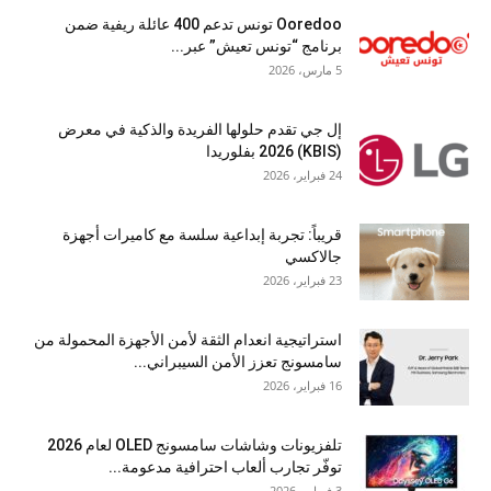
Ooredoo تونس تدعم 400 عائلة ريفية ضمن
برنامج “تونس تعيش” عبر...
5 مارس، 2026
إل جي تقدم حلولها الفريدة والذكية في معرض
(KBIS) 2026 بفلوريدا
24 فبراير، 2026
قريباً: تجربة إبداعية سلسة مع كاميرات أجهزة
جالاكسي
23 فبراير، 2026
استراتيجية انعدام الثقة لأمن الأجهزة المحمولة من
سامسونج تعزز الأمن السيبراني...
16 فبراير، 2026
تلفزيونات وشاشات سامسونج OLED لعام 2026
توفّر تجارب ألعاب احترافية مدعومة...
3 فبراير، 2026