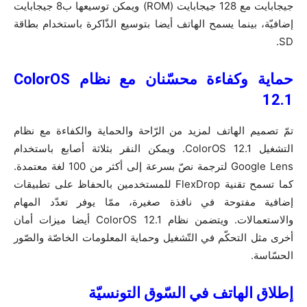
جيجابايت مع 128 جيجابايت (ROM) ويمكن توسيعها ب8 جيجابايت
إضافيّة، بينما يسمح الهاتف أيضا بتوسيع الذّاكرة باستخدام بطاقة
SD.
حماية وكفاءة محسّنان مع نظام
ColorOS
12.1
تمّ تصميم الهاتف لمزيد من الرّاحة والحماية والكفاءة مع نظام
التشغيل ColorOS 12.1. ويمكن النقر بثلاثة أصابع باستخدام
Google Lens لترجمة نصّ بسرعة إلى أكثر من 100 لغة معتمدة.
كما تسمح تقنية FlexDrop للمستخدمين بالحفاظ على تطبيقات
إضافية مفتوحة في نافذة صغيرة، ممّا يوفر تعدّد المهام
والاستعمالات. ويتضمن نظام ColorOS 12.1 أيضا ميزات أمان
أخرى مثل التحكّم في التّشغيل وحماية المعلومات الخاصّة والصّور
الحسّاسة.
إطلاق الهاتف في السّوق التونسيّة