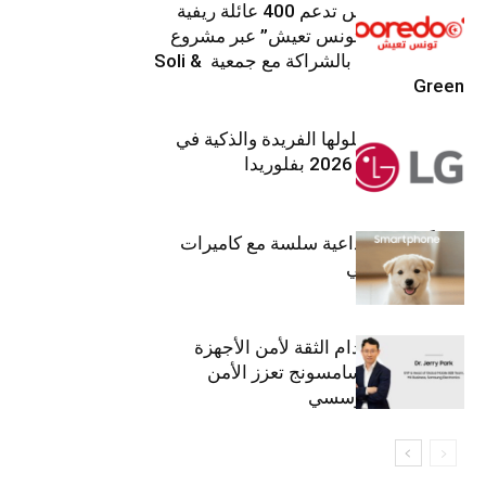
Ooredoo تونس تدعم 400 عائلة ريفية
ضمن برنامج “تونس تعيش” عبر مشروع
تنموي مستدام بالشراكة مع جمعية Soli &
Green
إل جي تقدم حلولها الفريدة والذكية في
معرض (KBIS) 2026 بفلوريدا
قريباً: تجربة إبداعية سلسة مع كاميرات
أجهزة جالاكسي
استراتيجية انعدام الثقة لأمن الأجهزة
المحمولة من سامسونج تعزز الأمن
السيبراني المؤسسي