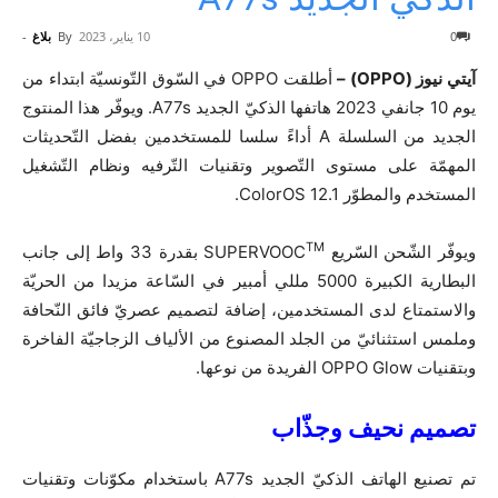
0
10 يناير، 2023
By
بلاغ
-
آيتي نيوز (OPPO) –
أطلقت OPPO في السّوق التّونسيّة ابتداء من
يوم 10 جانفي 2023 هاتفها الذكيّ الجديد A77s. ويوفّر هذا المنتوج
الجديد من السلسلة A أداءً سلسا للمستخدمين بفضل التّحديثات
المهمّة على مستوى التّصوير وتقنيات التّرفيه ونظام التّشغيل
المستخدم والمطوّر ColorOS 12.1.
TM
ويوفّر الشّحن السّريع SUPERVOOC
بقدرة 33 واط إلى جانب
البطارية الكبيرة 5000 مللي أمبير في السّاعة مزيدا من الحريّة
والاستمتاع لدى المستخدمين، إضافة لتصميم عصريّ فائق النّحافة
وملمس استثنائيّ من الجلد المصنوع من الألياف الزجاجيّة الفاخرة
وبتقنيات OPPO Glow الفريدة من نوعها.
تصميم نحيف وجذّاب
تم تصنيع الهاتف الذكيّ الجديد A77s باستخدام مكوّنات وتقنيات