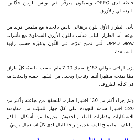
خاصّة لدى OPPO، وسيكون متوفّرا في تونس بلونين جذّابين:
البرتقالي والأزرق.
يأتي الطراز الأوّل بلون برتقالي نابض بالحياة مع ملمس فريد من
نوعه. أما الطراز الثاني فيأتي باللون الأزرق السماويّ مع تأثيرات
OPPO Glow الّتي تمنح تدرّجا في اللّون وتغيّره حسب زاوية
المشاهدة.
يزن الهاتف حوالي 187غ بسمك 7.99 ملم (حسب خاصيّة كلّ طراز)
ممّا يمنحه مظهرا أنيقا وفاخرا ويجعل من السّهل حمله واستخدامه
في كافّة الظروف.
وتمّ إجراء أكثر من 130 اختبارا صارما للتحقّق من نجاعته وأكثر من
320 اختبارا شاملا للجودة على كلّ جهاز للتثبّت من مقاومته
للانسكابات وقطرات الماء والخدوش وغيرها من أشكال التآكل
والتلف، بما يمنح للمستخدمين راحة البال لدى كلّ استعمال يوميّ.