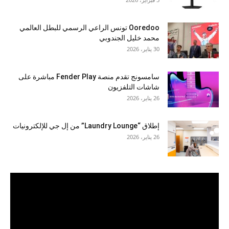
Ooredoo تونس الراعي الرسمي للبطل العالمي
محمد خليل الجندوبي
30 يناير، 2026
سامسونج تقدم منصة Fender Play مباشرة على
شاشات التلفزيون
26 يناير، 2026
إطلاق “Laundry Lounge” من إل جي للإلكترونيات
26 يناير، 2026
مشغل
الفيديو