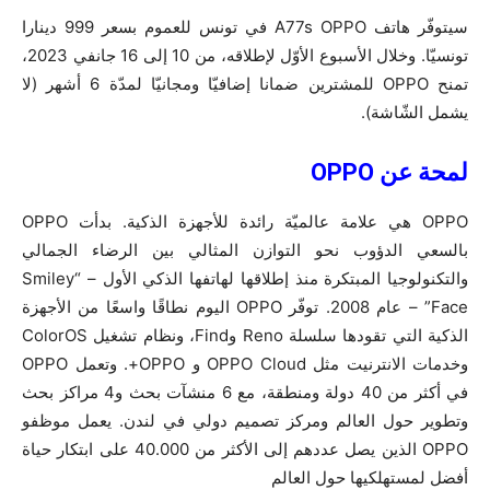
سيتوفّر هاتف A77s OPPO في تونس للعموم بسعر 999 دينارا
تونسيّا. وخلال الأسبوع الأوّل لإطلاقه، من 10 إلى 16 جانفي 2023،
تمنح OPPO للمشترين ضمانا إضافيّا ومجانيّا لمدّة 6 أشهر (لا
يشمل الشّاشة).
لمحة ع
ن
OPPO
OPPO هي علامة عالميّة رائدة للأجهزة الذكية. بدأت OPPO
بالسعي الدؤوب نحو التوازن المثالي بين الرضاء الجمالي
والتكنولوجيا المبتكرة منذ إطلاقها لهاتفها الذكي الأول – “Smiley
Face” – عام 2008. توفّر OPPO اليوم نطاقًا واسعًا من الأجهزة
الذكية التي تقودها سلسلة Reno وFind، ونظام تشغيل ColorOS
وخدمات الانترنيت مثل OPPO Cloud و OPPO+. وتعمل OPPO
في أكثر من 40 دولة ومنطقة، مع 6 منشآت بحث و4 مراكز بحث
وتطوير حول العالم ومركز تصميم دولي في لندن. يعمل موظفو
OPPO الذين يصل عددهم إلى الأكثر من 40.000 على ابتكار حياة
أفضل لمستهلكيها حول العالم