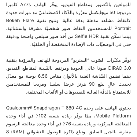
للمولعين بالتّصوير ومقاطع الفيديو، يوفّر الهاتف A77s كاميرا
مزدوجة 50 ميجابكسل معزّزة بالذّكاء الاصطناعيّ مع ميزات جديدة
لالتقاط مشاهد مذهلة بدقة عالية. وتتيح تقنية Bokeh Flare
Portrait للمستخدمين التقاط صور شخصيّة مشرقة واستثنائية.
بينما تمكّن تقنية Selfie HDR من أخذ صور سيلفي واضحة ودقيقة
حتى في الوضعيّات ذات الإضاءة المنخفضة أو الخلفيّة.
توفّر مكبّرات الصّوت ”الستريو” المزدوجة للهاتف والمزوّدة بتقنية
DIRAC 3.0 صوتا عالي الجودة ومرتفعا بالنّسبة لمقاطع الفيديو،
بينما تضمن الشّاشة الغنية بالألوان مقاس 6.56 بوصة مع معدّل
تحديث عالٍ يبلغ 90 هرتز عرضا سلسا ومريحا للمستخدمين
للاستمتاع بالدقّة العالية للفيديوهات أو الألعاب المختلفة.
يحتوي الهاتف على وحدة Qualcomm® Snapdragon ™ 680 4G
Mobile Platform، ممّا يوفّر زيادة بنسبة 102٪ في أداء وحدة
المعالجة المركزية وزيادة بنسبة 76٪ في أداء وحدة معالجة الرسوم
مقارنة بالجيل السابق. وتبلغ ذاكرة الوصول العشوائي (RAM) 8