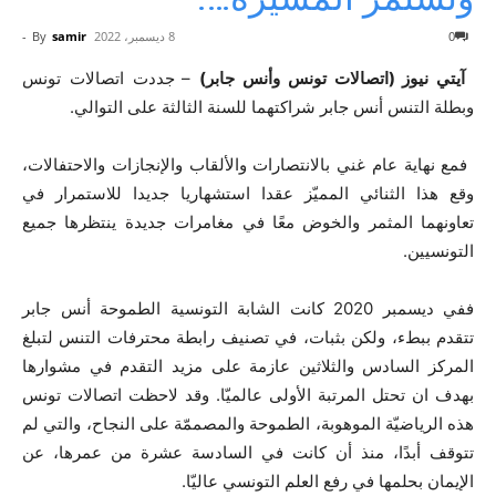
0
8 ديسمبر، 2022
samir
By
-
آيتي نيوز (اتصالات تونس وأنس جابر)
–
جددت اتصالات تونس
وبطلة التنس أنس جابر شراكتهما للسنة الثالثة على التوالي
.
فمع نهاية عام غني بالانتصارات والألقاب والإنجازات والاحتفالات،
وقع هذا الثنائي المميّز
عقدا استشهاريا جديدا للاستمرار في
تعاونهما المثمر والخوض معًا في مغامرات جديدة ينتظرها جميع
التونسيين.
ففي ديسمبر 2020 كانت الشابة التونسية الطموحة أنس جابر
تتقدم ببطء،
ولكن بثبات، في تصنيف رابطة
محترفات التنس لتبلغ
المركز
السادس والثلاثين عازمة على مزيد التقدم في مشوارها
بهدف ان تحتل المرتبة الأولى عالميّا. وقد لاحظت اتصالات تونس
هذه الرياضيّة الموهوبة، الطموحة والمصممّة على النجاح، والتي لم
تتوقف أبدًا، منذ أن كانت في السادسة عشرة من عمرها، عن
الإيمان بحلمها في رفع العلم التونسي عاليّا.