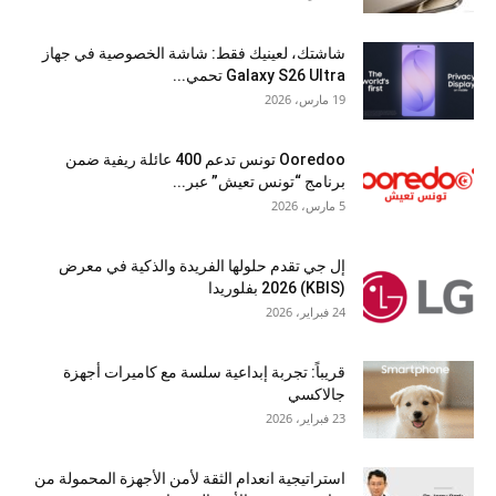
شاشتك، لعينيك فقط: شاشة الخصوصية في جهاز
Galaxy S26 Ultra تحمي...
19 مارس، 2026
Ooredoo تونس تدعم 400 عائلة ريفية ضمن
برنامج “تونس تعيش” عبر...
5 مارس، 2026
إل جي تقدم حلولها الفريدة والذكية في معرض
(KBIS) 2026 بفلوريدا
24 فبراير، 2026
قريباً: تجربة إبداعية سلسة مع كاميرات أجهزة
جالاكسي
23 فبراير، 2026
استراتيجية انعدام الثقة لأمن الأجهزة المحمولة من