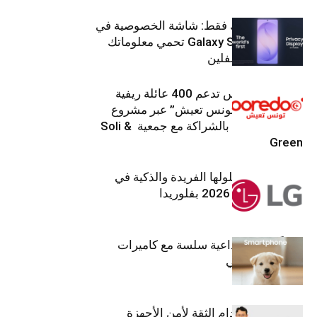
شاشتك، لعينيك فقط: شاشة الخصوصية في
جهاز Galaxy S26 Ultra تحمي معلوماتك
من أعين المتطفلين
Ooredoo تونس تدعم 400 عائلة ريفية
ضمن برنامج “تونس تعيش” عبر مشروع
تنموي مستدام بالشراكة مع جمعية Soli &
Green
إل جي تقدم حلولها الفريدة والذكية في
معرض (KBIS) 2026 بفلوريدا
قريباً: تجربة إبداعية سلسة مع كاميرات
أجهزة جالاكسي
استراتيجية انعدام الثقة لأمن الأجهزة