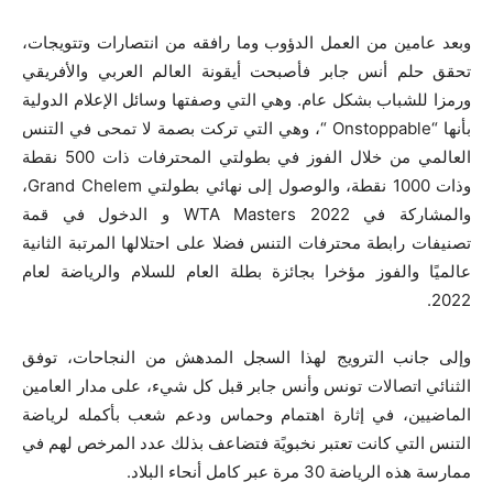
وبعد عامين من العمل الدؤوب وما رافقه من انتصارات وتتويجات،
تحقق حلم أنس جابر فأصبحت أيقونة العالم العربي والأفريقي
ورمزا للشباب بشكل عام. وهي التي وصفتها وسائل الإعلام الدولية
بأنها “
Onstoppable
“، وهي التي تركت بصمة لا تمحى في التنس
العالمي من خلال الفوز في بطولتي المحترفات ذات
500
نقطة
وذات
1000
نقطة، والوصول إلى نهائي بطولتي
Grand Chelem
،
والمشاركة في
WTA Masters 2022
و الدخول في قمة
تصنيفات رابطة محترفات التنس فضلا على احتلالها المرتبة الثانية
عالميًا والفوز مؤخرا بجائزة بطلة العام للسلام والرياضة لعام
2022.
وإلى جانب الترويج لهذا السجل المدهش من النجاحات، توفق
الثنائي اتصالات تونس وأنس جابر قبل كل شيء، على مدار العامين
الماضيين، في إثارة اهتمام وحماس ودعم شعب بأكمله لرياضة
التنس التي كانت تعتبر نخبويًة فتضاعف بذلك عدد المرخص لهم في
ممارسة هذه الرياضة 30 مرة عبر كامل أنحاء البلاد
.