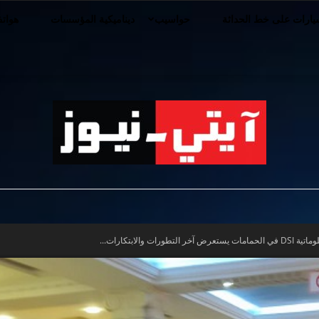
ارات على خط الحداثة
حواسيب
ديناميكية المؤسسات
هوات
iT-
والابتكارات...