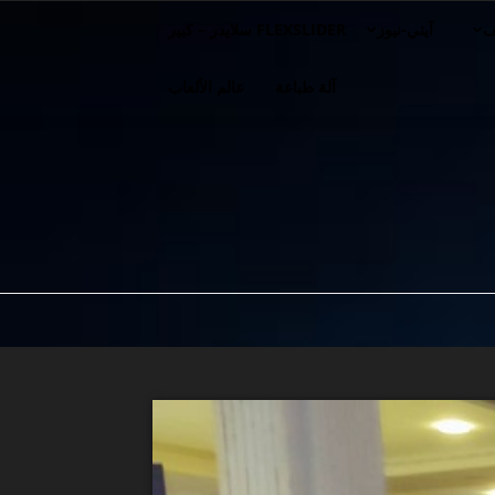
ف
آيتي-نيوز
FLEXSLIDER سلايدر – كبير
آلة طباعة
عالم الألعاب