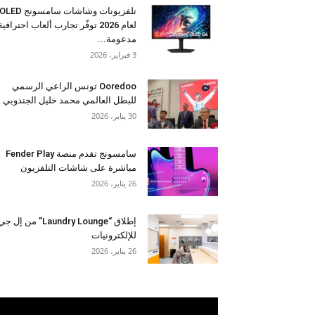
تلفزيونات وشاشات سامسونج OLED
لعام 2026 توفّر تجارب ألعاب احترافية
مدعومة...
3 فبراير، 2026
Ooredoo تونس الراعي الرسمي
للبطل العالمي محمد خليل الجندوبي
30 يناير، 2026
سامسونج تقدم منصة Fender Play
مباشرة على شاشات التلفزيون
26 يناير، 2026
إطلاق “Laundry Lounge” من إل ج
للإلكترونيات
26 يناير، 2026
مشغل