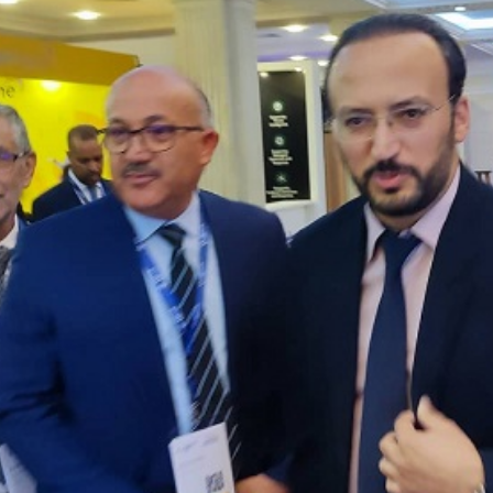
News
(arabic)