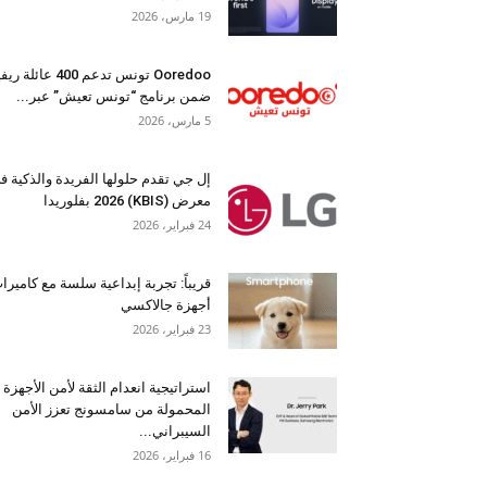
19 مارس، 2026
Ooredoo تونس تدعم 400 عائلة 
ضمن برنامج “تونس تعيش” عبر...
5 مارس، 2026
إل جي تقدم حلولها الفريدة والذكية ف
معرض (KBIS) 2026 بفلوريدا
24 فبراير، 2026
قريباً: تجربة إبداعية سلسة مع كاميرا
أجهزة جالاكسي
23 فبراير، 2026
استراتيجية انعدام الثقة لأمن الأجهزة
المحمولة من سامسونج تعزز الأمن
السيبراني...
16 فبراير، 2026