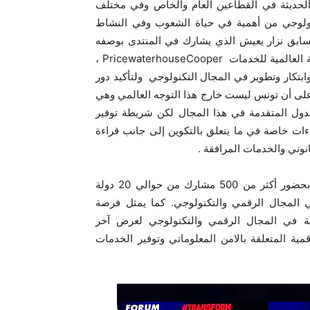
الحديثة في القطاعين العام والخاص وفي مختلف
كنولوجي من أهمية في حياة الشعوب وفي النشاط
السابق نزار يعيش الذي يشارك في المنتدى بوصفه
مسؤولا عن قسم الرقمنة داخل الحكومات والإدارات في الشركة العالمية للخدمات PricewaterhouseCooper ،
ابتكار وتطوير في المجال التكنولوجي ولتأكيد دور
 على أن تونس ليست خارج هذا التوجه العالمي وهي
الدول المتقدمة في هذا المجال لكن شريطة توفير
اءات خاصة في ما يتعلق بالتكوين إلى جانب قراءة
نوني والخدمات المرافقة .
وينعقد المؤتمر الدولي لرؤساء النظم المعلوماتية بالحمامات بحضور أكثر من 500 مشارك من حوالي 20 دولة
 المجال الرقمي والتكنولوجي. كما يمثل فرصة
ة في المجال الرقمي والتكنولوجي لعرض آخر
قمية المتعلقة بالامن المعلوماتي وتوفير الخدمات