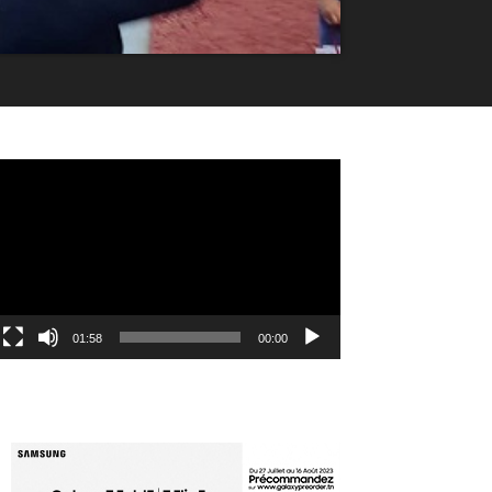
مشغل
الفيديو
01:58
00:00