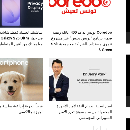
Ooredoo تونس تدعم 400 عائلة ريفية
شاشتك، لعينيك فقط: شاشة
ضمن برنامج “تونس تعيش” عبر مشروع
في
تنموي مستدام بالشراكة مع جمعية Soli
معلوماتك من أعين المتطفلي
& Green
استراتيجية انعدام الثقة لأمن الأجهزة
قريباً: تجربة إبداعية سلسة 
المحمولة من سامسونج تعزز الأمن
أجهزة جالاكسي
السيبراني المؤسسي