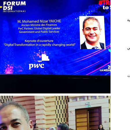
ريفية
ي
ت