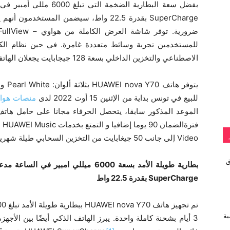
SuperCharge بقدرة 22.5 واط، سيضمن المستخ
الاصطناعي والتخزين الداخلي بسعة 128 جيجابايت يجعلان الهاتف الجديد يتميز.
للبيع في تونس بداية من الإثنين 15 أوت 2022 لدى
منصات هواو
Video إلى جانب 50 جيغابايت من التخزين السحابي طيلة شهرين مع خدمة HUAWEI Mobile Cloud.
vivo تطلق
بطارية طويلة الأمد
بسعة 6000 ميللي امبير في الساعة
مدعو
SuperCharge
بقدرة 22.5 واط
ية
3 أيام بشحنة كاملة واحدة. يبرز الهاتف الذكي أيضًا بين الأ