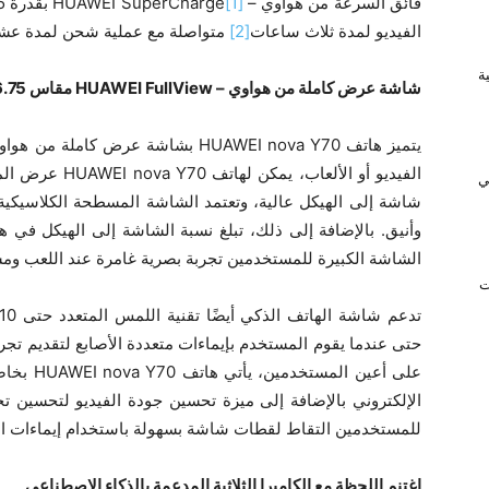
فائق السرعة من هواوي – HUAWEI SuperCharge
[1]
الفيديو لمدة ثلاث ساعات
[2]
متواصلة مع عملية شحن لمدة عشر
ريفية
شاشة عرض كاملة من هواوي –
HUAWEI FullView
مقاس 6.75 بوصة لمجال رؤية أوسع
الفيديو أو الألع
ي
شاشة إلى الهيكل عالية، وتعتمد الشاشة المسطحة الكلاسيكي
وأنيق. بالإضافة إلى ذلك، تبلغ نسبة الشاشة إلى الهيكل في هاتف  nova Y70 90.26٪
الشاشة الكبيرة للمستخدمين تجربة بصرية غامرة عند اللعب ومش
ت
حتى عندما يقوم المستخدم بإيماءات متعددة الأصابع لتقديم تجربة
على أعين 
الإلكتروني بالإضافة إلى ميزة تحسين جودة الفيديو لتحسين 
للمستخدمين التقاط لقطات شاشة بسهولة باستخدام إيماءات الأص
اغتنم اللحظة مع الكاميرا الثلاثية المدعمة بالذكاء الاصطناعي