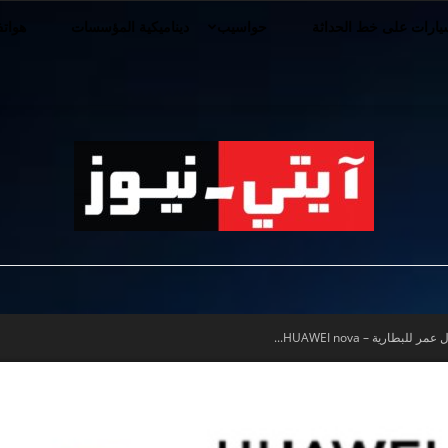
ارات على خط الحداثة
حواسيب
ديناميكية المؤسسات
هوات
iT-
رية – HUAWEI nova...