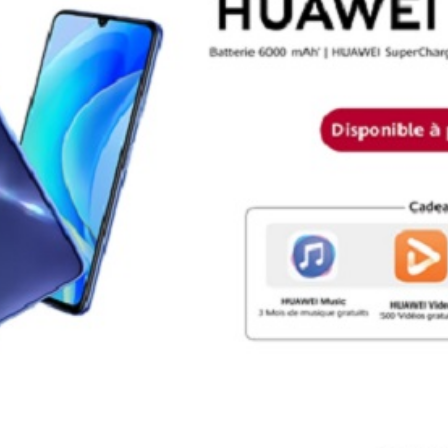
News
(arabic)