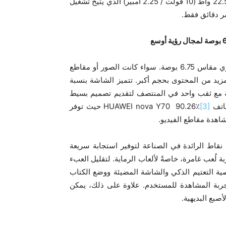
بقدرة 22.5 واط (10 فولت / 2.25 أمبير) الذي يتيح تشغيل
 دقائق فقط.
يتميز هاتف HUAWEI nova Y70 بشاشة عرض كاملة من هواوي مقاس 6.75 بوصة. سواء كانت الصور أو مقاطع
اب، يمكن لهاتف HUAWEI nova Y70 عرض المزيد من المحتوى بحجم أكبر. تتميز الشاشة بنسبة
ة مع ثقب واحد في المنتصف لتقديم تصميم بسيط
HUAWEI
[3]
حيث توفر
اهدة مقاطع الفيديو.
تدعم شاشة الهاتف الذكي أيضًا تقنية اللمس المتعدد حتى 10 نقاط الرائدة في الصناعة لتوفير استجابة سريعة
 لُعب غامرة، خاصةً لألعاب الرماية. لتقليل العبء
المستخدمين، يأتي هاتف HUAWEI nova Y70 بخاصية التعتيم الذكي والشاشة المضيئة ووضع الكتاب
تجربة المشاهدة للمستخدم. علاوة على ذلك، يمكن
بع البديهية.