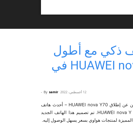
ف ذكي مع أطول
عمر للبطارية – HUAWEI nova Y70 في
12 أغسطس، 2022
samir
By
-
أعلنت مجموعة هواوي لأعمال المستهلكين عن إطلاق HUAWEI nova Y70 – أحدث هاتف
ذكي مع أطول عمر للبطارية. عضو جديد ينوع سلسلة هواتف HUAWEI nova Y. تم تصميم هذا الهاتف الجديد
 المميزة لمنتجات هواوي بسعر يسهل الوصول إليه.