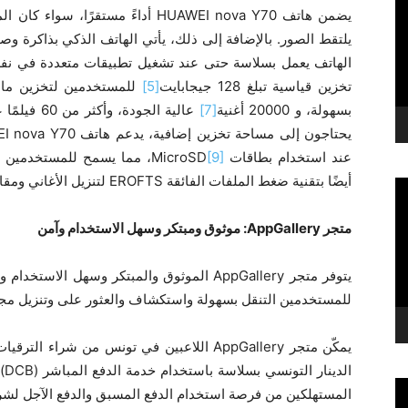
يضمن هاتف HUAWEI nova Y70 أداءً مست
تخزين قياسية تبلغ 128 جيجابايت
[5]
للمستخدمين لتخزين ما يصل إ
بسهولة، و 20000 أغنية
[7]
عالية الجودة، وأكثر من 60 فيلمًا عالي الدقة
عند استخدام بطاقات MicroSD
[9]
، مما يسمح للمستخدمين 
أيضًا بتقنية ضغط الملفات الفائقة EROFTS لتنزيل الأغاني ومقاطع الفيديو والألعاب المفضلة للمستخدم بسهولة.
متجر
AppGallery
: موثوق ومبتكر وسهل الاستخدام وآمن
للمستخدمين التنقل بسهولة واستكشاف والعثور على وتنزيل مجم
يمكّن متجر AppGallery اللاعبين في تونس من ش
ال
المستهلكين من فرصة استخدام الدفع المسبق والدفع الآجل لشرا