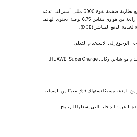
يتميز العضو الجديد في سلسلة HUAWEI nova Y بأداء قوي مع بطارية ضخمة بقوة 6000 مللي أمبيرالتى تدعم
شحن هواوي فائق السرعة بقوة 22.5 واط وشاشة عرض كاملة رائعة من هواوي مقاس 6.75 بوصة. يحتوي الهاتف
جى الرجوع إلى الاستخدام الفعلي.
ابل HUAWEI SuperCharge.
ج المثبتة مسبقًا تستهلك قدرًا معينًا من المساحة.
التخزين الداخلية التي يشغلها البرنامج.