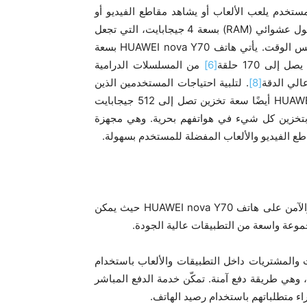
قرًا، سواء كان المستخدم يلعب الألعاب أو يشاهد مقاطع الفيديو أو
يلتقط الصور. بالإضافة إلى ذلك، يأتي الهاتف الذكي بذاكرة وصول عشوائي (RAM) بسعة 4 جيجابايت، التي تجعل
الهاتف يعمل بسلاسة حتى عند تشغيل تطبيقات متعددة في نفس الوقت. يأتي هاتف HUAWEI nova Y70 بسعة
لى 170 حلقة
[6]
من المسلسلات الدرامية
[8]
. لتلبية احتياجات المستخدمين الذين
يحتاجون إلى مساحة تخزين إضافية، يدعم هاتف HUAWEI nova Y70 أيضًا سعة تخزين تصل إلى 512 جيجابايت
بتخزين كل شيء في هواتفهم بحرية. وهي مجهزة
يتوفر متجر AppGallery الموثوق والمبتكر وسهل الاستخدام والآمن على هاتف HUAWEI nova Y70 حيث يمكن
وعة واسعة من التطبيقات عالية الجودة.
راء الترقيات والمشتريات داخل التطبيقات والألعاب باستخدام
دينار التونسي بسلاسة باستخدام خدمة الدفع المباشر (DCB)، وهي طريقة دفع آمنة. تمكّن خدمة الدفع المباشر
ء متطلباتهم باستخدام رصيد الهاتف.