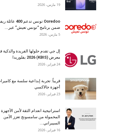
19 مارس، 2026
Ooredoo تونس تدعم 400 عائلة 
ضمن برنامج “تونس تعيش” عبر...
5 مارس، 2026
إل جي تقدم حلولها الفريدة والذكية ف
معرض (KBIS) 2026 بفلوريدا
24 فبراير، 2026
قريباً: تجربة إبداعية سلسة مع كاميرا
أجهزة جالاكسي
23 فبراير، 2026
استراتيجية انعدام الثقة لأمن الأجهزة
المحمولة من سامسونج تعزز الأمن
السيبراني...
16 فبراير، 2026