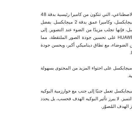
هاتف HUAWEI nova Y70 مزود بكاميرا ثلاثية مدعمة بالذكاء الاصطناعي، التي تتكون من كاميرا رئيسية بدقة 48
ميجابكسل، وكاميرا بزاوية عريضة جدًا تبلغ 120 درجة بدقة 5 ميجابكسل، وكاميرا عمق بدقة 2 ميجابكسل. بفضل
اميرا الرئيسية عالية الوضوح بدقة 48 ميجابكسل، فإنها تجلب مزيدًا من الضوء عند التصوير. إلى
جانب خوارزميات هواوي المُحسَّنة، يعمل هاتف HUAWEI nova Y70 على تحسين جودة الصور الملتقطة، مما
 الضوضاء، مع نطاق ديناميكي أكبر، ويحسن جودة
.
اعدك الكاميرا بزاوية عريضة جدًا التي تبلغ 120 درجة بدقة 5 ميجابكسل على احتواء المزيد من المحتوى بسهولة
ة.
تجهيز هاتف HUAWEI nova Y70 أيضًا بكاميرا عمق بدقة 2 ميجابكسل تعمل جنبًا إلى جنب مع خوارزمية البوكيه
تميز. لا يبرز تأثير البوكيه الهدف فحسب، بل يحدد
ز الهدف المُصوّر.