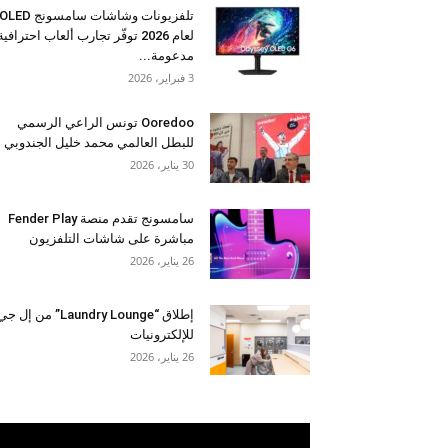
تلفزيونات وشاشات سامسونج OLED
لعام 2026 توفّر تجارب ألعاب احترافية
مدعومة...
3 فبراير، 2026
Ooredoo تونس الراعي الرسمي
للبطل العالمي محمد خليل الجندوبي
30 يناير، 2026
سامسونج تقدم منصة Fender Play
مباشرة على شاشات التلفزيون
26 يناير، 2026
إطلاق “Laundry Lounge” من إل ج
للإلكترونيات
26 يناير، 2026
مشغل