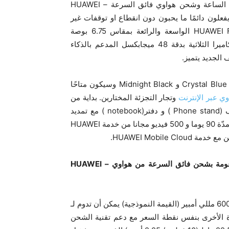
بفضل سعة البطارية الضخمة التي تبلغ 6000 مللي أمبير في الساعة وشحن هواوي فائق السرعة – HUAWEI
دمون أنهم يفعلون دائمًا ما يحبون دون انقطاع او توقفات غير
ضرورية. توفر شاشة العرض الكاملة من هواوي – HUAWEI FullView الواسعة والرائعة بمقاس 6.75 بوصة
للمستخدمين تجربة وسائط متعددة غامرة. في حين نظام الكاميرا الثلاثية بدقة 48 ميجابكسل المدعم بالذكاء
يتوفر هاتف HUAWEI nova Y70 بثلاثة ألوان: Pearl White و Crystal Blue و Midnight Black وسيكون متاحًا
ي عبر الإنترنت
وتجار التجزئة المختارين. بداية من
الموعد المذكور سابقا، يتحصل الحرفاء مجانا على حامل هاتف (Phone stand ) و دفتر(notebook ) مع تمديد
فترةالضمان 90 يوما إضافيا و التمتع بخدمات HUAWEI Music مدّة 90 يوما و 500 فيديو مجانا من خدمة HUAWEI
مة بشحن فائق السرعة من هواوي –
HUAWEI
تم تجهيز هاتف HUAWEI nova Y70 ببطارية طويلة الأمد تبلغ 6000 مللي أمبير (القيمة النموذجية) يمكن أن تدوم لـ
جهزة الأخرى بنفس نقطة السعر مع دعم تقنية الشحن