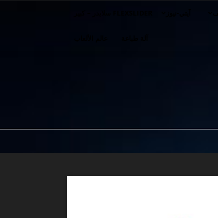
ف
آيتي-نيوز
FLEXSLIDER سلايدر – كبير
آلة طباعة
عالم الألعاب