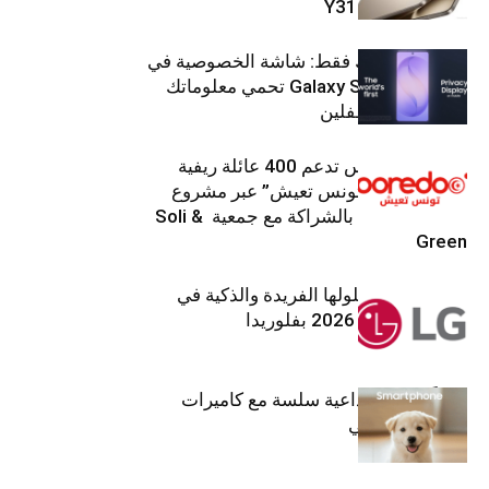
V70 وسلسلة Y31
شاشتك، لعينيك فقط: شاشة الخصوصية في
جهاز Galaxy S26 Ultra تحمي معلوماتك
من أعين المتطفلين
Ooredoo تونس تدعم 400 عائلة ريفية
ضمن برنامج “تونس تعيش” عبر مشروع
تنموي مستدام بالشراكة مع جمعية Soli &
Green
إل جي تقدم حلولها الفريدة والذكية في
معرض (KBIS) 2026 بفلوريدا
قريباً: تجربة إبداعية سلسة مع كاميرات
أجهزة جالاكسي