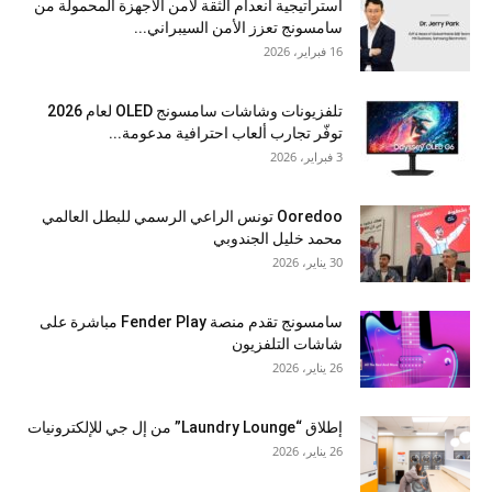
استراتيجية انعدام الثقة لأمن الأجهزة المحمولة من
سامسونج تعزز الأمن السيبراني...
16 فبراير، 2026
تلفزيونات وشاشات سامسونج OLED لعام 2026
توفّر تجارب ألعاب احترافية مدعومة...
3 فبراير، 2026
Ooredoo تونس الراعي الرسمي للبطل العالمي
محمد خليل الجندوبي
30 يناير، 2026
سامسونج تقدم منصة Fender Play مباشرة على
شاشات التلفزيون
26 يناير، 2026
إطلاق “Laundry Lounge” من إل جي للإلكترونيات
26 يناير، 2026