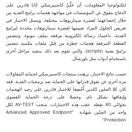
لتكنولوجيا المعلومات، أن حَلَّيْ كاسبيرسكي كانا قادرين على
الدفاع بتفوق عن المؤسسات في مواجهة هجمات برامج الفدية من
خلال إخضاعهما لعشرة سيناريوهات مختلفة. ويتمثل الاختبار في
تعريض الحلول المراد تقييمها لعشرة سيناريوهات محددة لبرامج
الفدية، باعتماد رسالة إلكترونية مرفقة بملف موبوء. وتتضمن
القطعة المرفقة هجمات خطرة من قِبَلِ ملفات مكتبية تتضمن
برامج نصية (scripts)، والتي تقوم بعد ذلك بتنفيذ مراحل أخرى
باستخدام أدوات مثل باورشال.
حسب نتائج الاختبار، برهنت منتجات كاسبيرسكي لحماية المقاولات
مرة أخرى عن تفوق قدراتها على الحماية ضد برمجيات الفدية. فقد
كان كلا الحلين اللذين أُخْضِعا للاختبار قادرين على رصد الهجمات
وإيقافها بشكل تام، وحصلا على درجة الحماية القصوى
بحوالي 40 نقطة. عقب هذه الاختبارات، منحت AV-TEST لكل
واحد من الحلين شهادة “Advanced Approved Endpoint
Protection”.