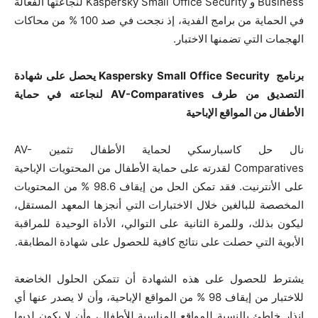
Business و Kaspersky Small Office Security لنجاعتها الفعالة
في الحماية من برامج الفدية، إذ نجحت في صد 100 % من محاكات
الهجمات التي تضمنها الاختبار.
برنامج
Kaspersky Small Office Security يحصل على شهادة
التصديق من طرف
AV-Comparatives لنجاعته في حماية
الأطفال من المواقع الإباحية
نال حل كاسبارسكي لحماية الأطفال تثمين AV-
Comparatives لقدرته على حماية الأطفال من المحتويات الإباحية
على الأنترنيت. فقد تمكن الحل من إيقاف 98.6 % من المحتويات
المخصصة للبالغين خلال الاختبارات التي أنجزها المعهد المستقل،
ليكون بذلك، وللمرة الثانية على التوالي، الأداة الوحيدة للمراقبة
الأبوية التي حصلت على نتائج كافية للحصول على شهادة المطابقة.
يشترط للحصول على هذه الشهادة أن تتمكن الحلول الخاضعة
للاختبار من إيقاف 98 % من المواقع الإباحية، وأن لا يصدر عنها أي
إنذار خاطئ بالنسبة للمواقع المناسبة للأطفال، وأن لا يكون لديها