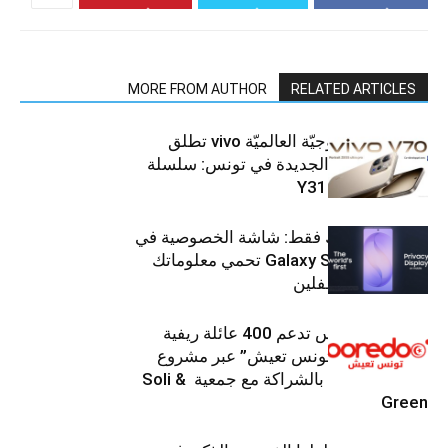
MORE FROM AUTHOR
RELATED ARTICLES
العلامة التّكنولوجيّة العالميّة vivo تطلق
هواتفها الذكيّة الجديدة في تونس: سلسلة
V70 وسلسلة Y31
شاشتك، لعينيك فقط: شاشة الخصوصية في
جهاز Galaxy S26 Ultra تحمي معلوماتك
من أعين المتطفلين
Ooredoo تونس تدعم 400 عائلة ريفية
ضمن برنامج “تونس تعيش” عبر مشروع
تنموي مستدام بالشراكة مع جمعية Soli &
Green