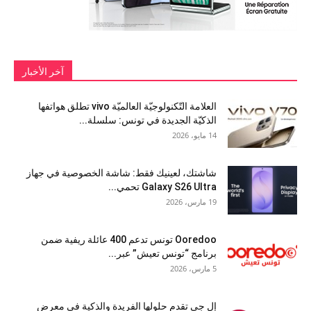
آخر الأخبار
العلامة التّكنولوجيّة العالميّة vivo تطلق هواتفها
الذكيّة الجديدة في تونس: سلسلة...
14 مايو، 2026
شاشتك، لعينيك فقط: شاشة الخصوصية في جهاز
Galaxy S26 Ultra تحمي...
19 مارس، 2026
Ooredoo تونس تدعم 400 عائلة ريفية ضمن
برنامج “تونس تعيش” عبر...
5 مارس، 2026
إل جي تقدم حلولها الفريدة والذكية في معرض