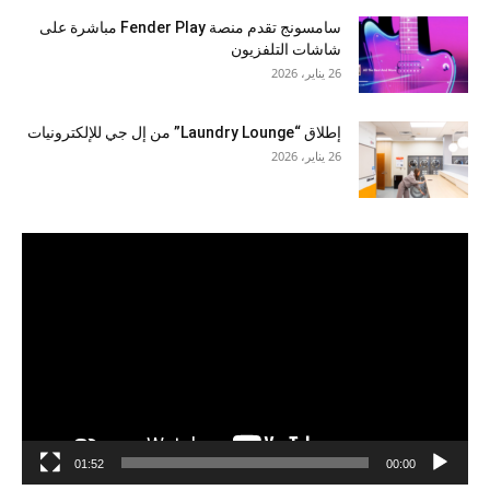
سامسونج تقدم منصة Fender Play مباشرة على
شاشات التلفزيون
26 يناير، 2026
إطلاق “Laundry Lounge” من إل جي للإلكترونيات
26 يناير، 2026
مشغل
الفيديو
01:52
00:00