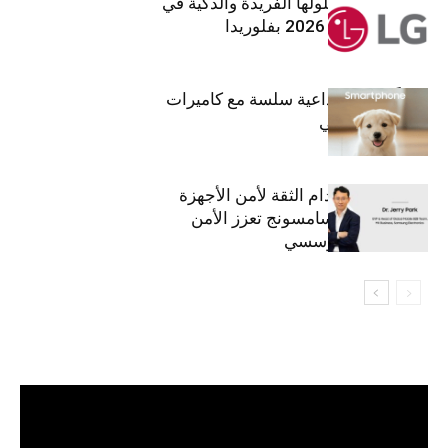
إل جي تقدم حلولها الفريدة والذكية في
معرض (KBIS) 2026 بفلوريدا
قريباً: تجربة إبداعية سلسة مع كاميرات
أجهزة جالاكسي
استراتيجية انعدام الثقة لأمن الأجهزة
المحمولة من سامسونج تعزز الأمن
السيبراني المؤسسي
مشغل
الفيديو