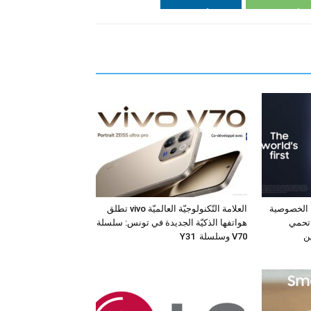
 الخصوصية
العلامة التّكنولوجيّة العالميّة vivo تطلق
 جهاز Galaxy S26 Ultra تحمي
هواتفها الذكيّة الجديدة في تونس: سلسلة
ن
V70 وسلسلة Y31