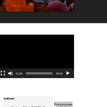
مشغل
الفيديو
01:58
00:00