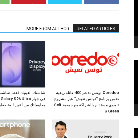
MORE FROM AUTHOR
RELATED ARTICLES
Ooredoo تونس تدعم 400 عائلة ريفية
شاشتك، لعينيك فقط: شاشة
ضمن برنامج “تونس تعيش” عبر مشروع
في
تنموي مستدام بالشراكة مع جمعية Soli
معلوماتك من أعين المتطفلي
& Green