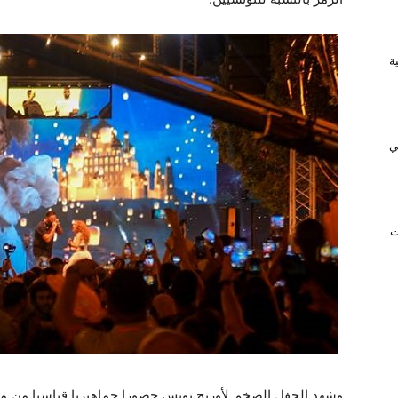
ريفية
ي
ت
وشهد الحفل الضخم لأورنج تونس حضورا جماهيريا قياسيا من مت