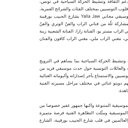
دعم الثقافة وتنشيط الحركة السياحية في تونس،
وب التونسيين بمختلف الفئات والشرائح العمرية،
نظمت أورنج تونس يوم الجمعة 24 جوان 2022، أوّل حفل موسيقي مجاني Yalla Jaw بشارع الحبيب بورقيبة
اركة ثلّة من فناني الراب والفنّ الوتري والفنّ
الراب مستر يو، الفنانة زازا، الفنانة الشعبية زينة
نسي، مغني الراب ملي، مغني الراب كافون والفنان
وتنشيط الحركة السياحية بما يساهم في الترويج
ب والعائلات التونسية حول حدث موسيقي فريد من
سيين والاستمتاع بآخر إصداراته وألبوماته الغنائية
م وجمعهم دويتو غنائي في مختلف مراحل مسيرته الفنية
موسيقية المتنوعة واكبها جمهور غفير خصوصا من
لموسيقية ومثّلت التظاهرة الفنية فرصة متميزة
العالميين في قلب شارع الحبيب بورقيبة، الشارع