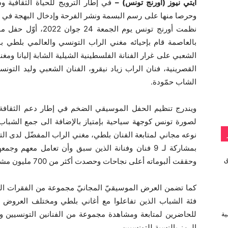
آيتي نيوز (أورنج تونس) –
في إطار الترويج للحياة الثقافية و
وحرصا منها على رسم البسمة ونشر الفرحة وإدخال البهجة في قل
بالعاصمة قام بإحيائه مغني الراب التونسي والعالمي بلطي بمش
الشعبي على غرار الفنانة الفلسطينية الشيلية الشابة إليانا ومغني 
القصرينية، فنان الراب زياد نيقرو، الفنان الشعبي وليد التو
الشاب حمّودة.
ويندرج تنظيم الحفل الموسيقي الضخم في إطار دعم الثقافة 
لصورة تونس كوجهة سياحية بإمتياز بالإضافة الى جمع الشبا
نوعه مجاني لمتابعة الفنان بلطي، مغني الراب المفضّل لدى التون
بمشاركة لـ 9 فنان وفنانة الذين سبق وأن تعامل معه
vivo تطلق
وحققت ألبوماته أعلى نجاحات وحصدت أكثر من 700 مليون مشاهدة.
كما تضمن العرض الموسيقيّ المجانيّ مجموعة من الفقرات ال
فئة الشباب الذين تفاعلوا مع أغاني بلطي ومختلف العروض ا
للحاضرين لمتابعة ومشاهدة مجموعة من الفنانين التونسيين و
ية
الرمز بالنسبة للتونسيين.