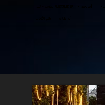
ف
آيتي-نيوز
FLEXSLIDER سلايدر – كبير
آلة طباعة
عالم الألعاب