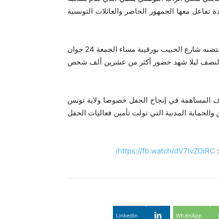
ة تفاعل معها الجمهور الحاضر والعائلات التونسية
وقد أشارت تقديرات وزارة الداخلية إلى أن الحفل الفني الذي احتضنه شارع الحبيب بورقيبة مساء الجمعة 24 جوان
ة والنصف ليلا شهد حضور أكثر من عشرين ألف شخص
اف المساهمة في إنجاح الحفل خصوصا ولاية تونس
ن والحماية المدنية التي تولت تأمين فعاليات الحفل
https://fb.watch/dV7IvZOiRC/
Linkedin
WhatsApp