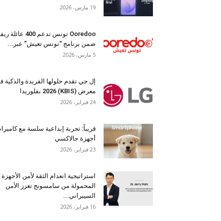
19 مارس، 2026
Ooredoo تونس تدعم 400 عائلة 
ضمن برنامج “تونس تعيش” عبر...
5 مارس، 2026
إل جي تقدم حلولها الفريدة والذكية ف
معرض (KBIS) 2026 بفلوريدا
24 فبراير، 2026
قريباً: تجربة إبداعية سلسة مع كاميرا
أجهزة جالاكسي
23 فبراير، 2026
استراتيجية انعدام الثقة لأمن الأجهزة
المحمولة من سامسونج تعزز الأمن
السيبراني...
16 فبراير، 2026