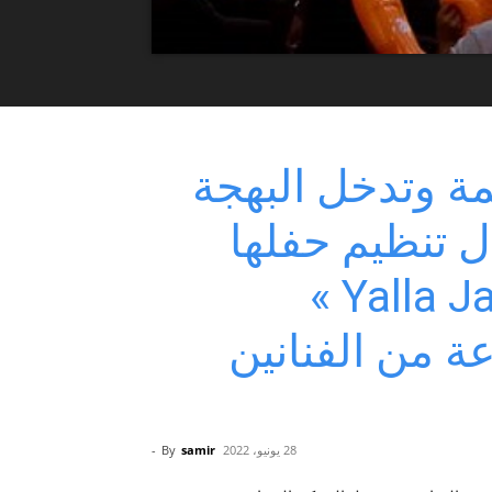
ة وتدخل البهجة
ل تنظيم حفلها
الموسيقي المجاني « Yalla Jaw »
 من الفنانين
28 يونيو، 2022
samir
By
-