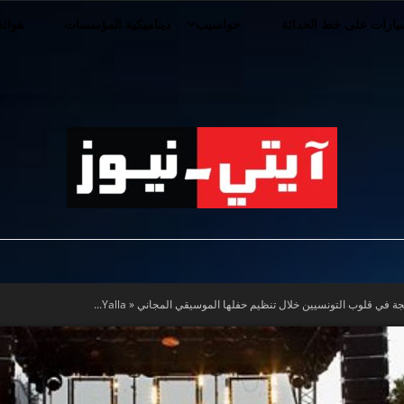
ارات على خط الحداثة
حواسيب
ديناميكية المؤسسات
هوات
iT-
ي قلوب التونسيين خلال تنظيم حفلها الموسيقي المجاني « Yalla...