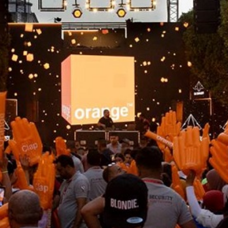
News
(arabic)