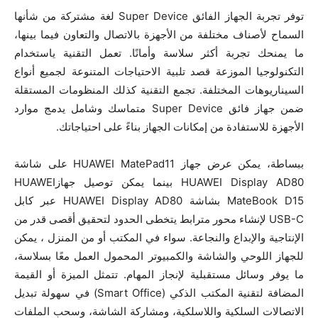
توفر تجربة الجهاز الفائق Super Device لغة مشتركة من شأنها
السماح لأصناف مختلفة من الأجهزة بالاتصال والتعاون فيما بينها،
ما يمنحك تجربة أكثر سلاسة وأمانًا. تعمل التقنية ياستخدام
التكنولوجيا الموزعة قصد تلبية الاحتياجات المتنوعة لجميع أنواع
السيناريوهات المختلفة. تجمع التقنية كذلك المنظومات المستقلة
ضمن جهاز فائق Super Device متماسك وشامل يدمج موارد
الأجهزة للاستفادة من إمكانات الجهاز بناءً على احتياجاتك.
ببساطة، يمكن عرض جهاز HUAWEI MatePad11 على شاشة
HUAWEI Display AD80 بينما يمكن توصيل جهازHUAWEI
MateBook D15 بشاشة HUAWEI Display AD80 عبر كابل
USB-C لإنشاء محور مترابط يتخطى الحدود لتحقيق أقصى قدر من
الإنتاجية والإبداع والنجاعة. سواء في المكتب أو من المنزل ، يمكن
للجهاز اللوحي والشاشة والكمبيوتر المحمول العمل معًا بسلاسة،
ما يوفر وسائل مستقبلية لإنجاز المهام. تتمثل الميزة أو القيمة
المضافة لتقنية المكتب الذكي (Smart Office) في سهولة تبديل
الاتصالات السلكية واللاسلكية، ومشاركة الشاشة، وسحب الملفات