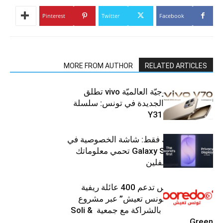
Pinterest
Twitter
Facebook
MORE FROM AUTHOR
RELATED ARTICLES
العلامة التّكنولوجيّة العالميّة vivo تطلق
هواتفها الذكيّة الجديدة في تونس: سلسلة
V70 وسلسلة Y31
شاشتك، لعينيك فقط: شاشة الخصوصية في
جهاز Galaxy S26 Ultra تحمي معلوماتك
من أعين المتطفلين
Ooredoo تونس تدعم 400 عائلة ريفية
ضمن برنامج “تونس تعيش” عبر مشروع
تنموي مستدام بالشراكة مع جمعية Soli &
Green