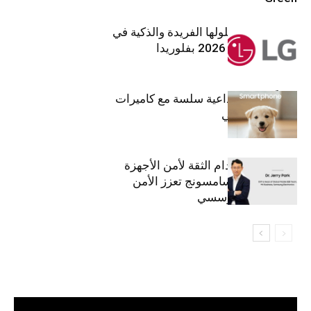
إل جي تقدم حلولها الفريدة والذكية في
معرض (KBIS) 2026 بفلوريدا
قريباً: تجربة إبداعية سلسة مع كاميرات
أجهزة جالاكسي
استراتيجية انعدام الثقة لأمن الأجهزة
المحمولة من سامسونج تعزز الأمن
السيبراني المؤسسي
مشغل