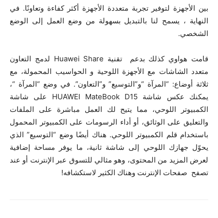
بين الأجهزة لتوفير تجربة متعددة الأجهزة أكثر كفاءة وتعاونًا. في
النهاية ، يسمح لنا بالتبديل بسهولة من وضع العمل إلى الوضع
الشخصي.
قامت هواوي كذلك بدعم تقنية Huawei Share لدمج التعاون
متعدد الشاشات مع الأجهزة اللوحية و الحواسيب المحمولة، مع
ثلاثة أوضاع: “المرآة “و”التوسيع” و”التعاون”. في وضع “المرآة “،
يمكنك عكس شاشة HUAWEI MateBook D15 على شاشة
الكمبيوتر اللوحي، مما يتيح لك العمل مباشرة على الملفات
والتعليق على الوثائق، أو أداء الرسومات على الكمبيوتر المحمول
باستخدام قلم الكمبيوتر اللوحي. هناك أيضًا وضع “التوسيع” الذي
يحوّل جهازك اللوحي إلى شاشة ثانية، ما يوفر مساحة إضافية
لعرض المزيد من المحتوى، وهو مثالي للتسوق عبر الإنترنت أو عند
تصفح صفحات الإنترنت وهناك الكثير لاستكشافه!