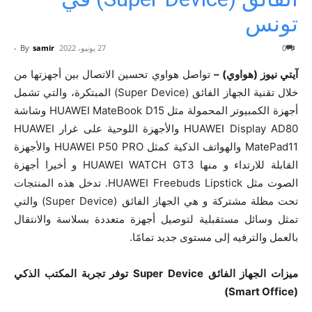
تونس
0
27 يونيو، 2022
samir
By
-
آيتي نيوز (هواوي) –
تواصل هواوي تحسين الاتصال بين أجهزتها من
خلال تقنية الجهاز الفائق (Super Device) المبتكرة، والتي تشمل
أجهزة الكمبيوتر المحمولة مثل HUAWEI MateBook D15 وشاشة
HUAWEI Display AD80 والأجهزة اللوحية على غرار HUAWEI
MatePad11 والهواتف الذكية كمثل HUAWEI P50 PRO والأجهزة
القابلة للارتداء و منها HUAWEI WATCH GT3 و أخيرا أجهزة
الصوت مثل HUAWEI Freebuds Lipstick. تدخل هذه المنتجات
تحت مظلة مشتركة و هي الجهاز الفائق (Super Device) والتي
تمثل وسائل مستقبلية لتوصيل أجهزة متعددة بسلاسة والانتقال
بالعمل والترفيه إلى مستوى جديد تمامًا.
ميزات الجهاز الفائق
Super Device
توفر تجربة المكتب الذكي
Smart Office)
(