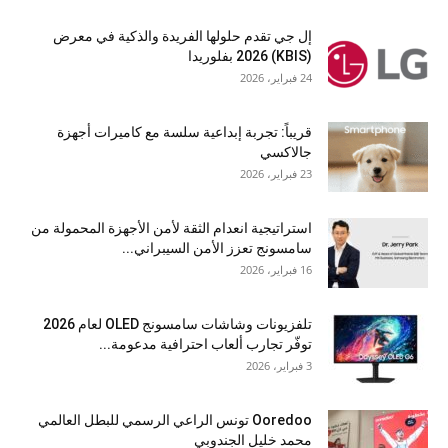
إل جي تقدم حلولها الفريدة والذكية في معرض
(KBIS) 2026 بفلوريدا
24 فبراير، 2026
قريباً: تجربة إبداعية سلسة مع كاميرات أجهزة
جالاكسي
23 فبراير، 2026
استراتيجية انعدام الثقة لأمن الأجهزة المحمولة من
سامسونج تعزز الأمن السيبراني...
16 فبراير، 2026
تلفزيونات وشاشات سامسونج OLED لعام 2026
توفّر تجارب ألعاب احترافية مدعومة...
3 فبراير، 2026
Ooredoo تونس الراعي الرسمي للبطل العالمي
محمد خليل الجندوبي