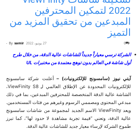
2022 لتمكين المحترفين
المبدعين من تحقيق المزيد من
التميز
0
27 يونيو، 2022
samir
By
-
الشركة ترسي معياراً جديداً للشاشات عالية الدقة، من خلال طرح
أول شاشة في العالم بدون توهج معتمدة من مختبرات UL
آيتي نيوز (سامسونج للإلكترونيات) –
أعلنت شركة سامسونج
للإلكترونيات المحدودة عن الإطلاق العالمي لـِ ViewFinity S8،
الشاشة عالية الدقة المتخصصة للمحترفين المبدعين، بما في ذلك
مبدعي المحتوى ومصممي الرسوم وغيرهم من فئات المستخدمين.
ويعد ViewFinity الاسم الجديد لمجموعة من شاشات سامسونج
عالية الدقة، وتعني “قيمة تجربة مشاهدة لا حدود لها”، كما تبرز
طموح الشركة لإرساء معيار جديد للشاشات عالية الدقة.