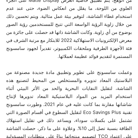
من الوهج، يتم تطبيق خاصية العرض Matte Display على الجزء
العلوي من اللوحة، ما يقلل من انعكاس الضوء، حتى عند عدم
استخدام غطاء الشاشة، لتوفير بيئة عمل مثالية. ويتم تحسين ذلك
من خلال زاوية الرؤية الواسعة التي تتيح للمستخدمين رؤية الصور
بوضوح من أي زاوية. وكانت الشاشة ذاتها قد حصلت على جائزة من
معرض الإلكترونيات الاستهلاكية 2022 للابتكار مع مرتبة الشرف في
فئة الأجهزة الطرفية وملحقات الكمبيوتر، تقديراً لجهود سامسونج
المستمرة لتقديم فوائد عظيمة لعملائها.
وعملت سامسونج على تطوير وتطبيق مادة جديدة مصنوعة من
البلاستيك المعاد تدويره والمستخلص من المحيط لتصنيع هذه
الشاشة، لتقليل النفايات البحرية والحد من الأثر البيئي أثناء
استخدام المزيد من المواد البلاستيكية المعاد تدويرها لإنتاج
شاشاتها مقارنة بما كانت عليه في عام 2021. وطورت سامسونج
تقنية Eco Savings Plus لتقليل السطوع في أقسام الصورة التي
تشتمل على بكسلات سوداء، ويساعد ذلك في تقليل استهلاك
الطاقة بنسبة تصل إلى 10%. وعلاوة على ما ذكر، حصلت الشاشة
على اعتماد TCO لتصميم منتجاتها بناءً على متطلبات المسؤولية