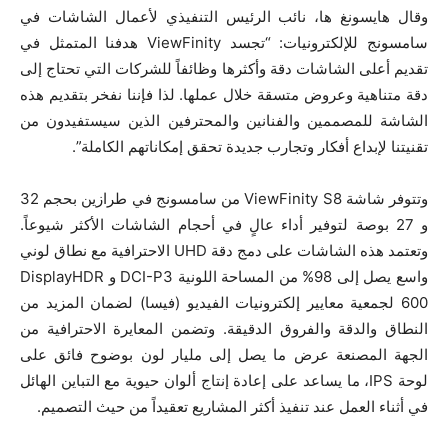
وقال هايسونغ ها، نائب الرئيس التنفيذي لأعمال الشاشات في
سامسونج للإلكترونيات: “تجسد ViewFinity هدفنا المتمثل في
تقديم أعلى الشاشات دقة وأكثرها وظائفاً للشركات التي تحتاج إلى
دقة متناهية وعروض متسقة خلال عملها. لذا فإننا نفخر بتقديم هذه
الشاشة للمصممين والفنانين والمحترفين الذين سيستفيدون من
تقنيتنا لإبداع أفكار وتجارب جديدة تحقق إمكاناتهم الكاملة”.
وتتوفر شاشة ViewFinity S8 من سامسونج في طرازين بحجم 32
و 27 بوصة لتوفير أداء عالٍ في أحجام الشاشات الأكثر شيوعاً.
وتعتمد هذه الشاشات على دمج دقة UHD الاحترافية مع نطاق لوني
واسع يصل إلى 98% من المساحة اللونية DCI-P3 و DisplayHDR
600 لجمعية معايير إلكترونيات الفيديو (فيسا) لضمان المزيد من
النطاق والدقة والفروق الدقيقة. وتضمن المعايرة الاحترافية من
الجهة المصنعة عرض ما يصل إلى مليار لون بوضوح فائق على
لوحة IPS، ما يساعد على إعادة إنتاج ألوان حيوية مع التباين الهائل
في أثناء العمل عند تنفيذ أكثر المشاريع تعقيداً من حيث التصميم.