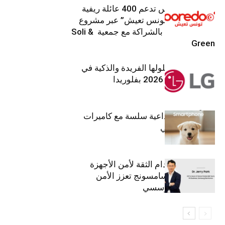
Ooredoo تونس تدعم 400 عائلة ريفية
ضمن برنامج “تونس تعيش” عبر مشروع
تنموي مستدام بالشراكة مع جمعية Soli &
Green
إل جي تقدم حلولها الفريدة والذكية في
معرض (KBIS) 2026 بفلوريدا
قريباً: تجربة إبداعية سلسة مع كاميرات
أجهزة جالاكسي
استراتيجية انعدام الثقة لأمن الأجهزة
المحمولة من سامسونج تعزز الأمن
السيبراني المؤسسي