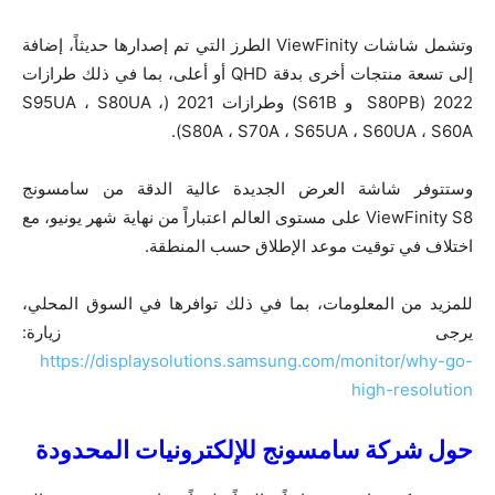
وتشمل شاشات ViewFinity الطرز التي تم إصدارها حديثاً، إضافة
إلى تسعة منتجات أخرى بدقة QHD أو أعلى، بما في ذلك طرازات
2022 (S80PB و S61B) وطرازات 2021 (S95UA ، S80UA ،
S80A ، S70A ، S65UA ، S60UA ، S60A).
وستتوفر شاشة العرض الجديدة عالية الدقة من سامسونج
ViewFinity S8 على مستوى العالم اعتباراً من نهاية شهر يونيو، مع
اختلاف في توقيت موعد الإطلاق حسب المنطقة.
للمزيد من المعلومات، بما في ذلك توافرها في السوق المحلي،
يرجى زيارة:
https://displaysolutions.samsung.com/monitor/why-go-
high-resolution
حول شركة سامسونج للإلكترونيات المحدودة