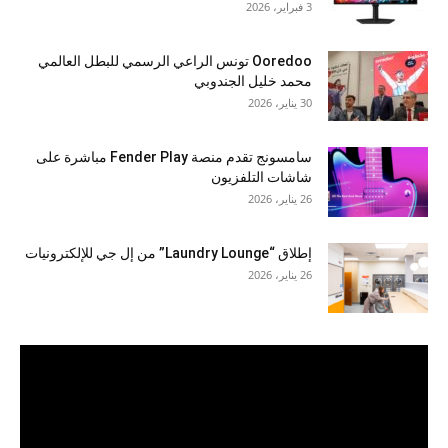
3 فبراير، 2026
Ooredoo تونس الراعي الرسمي للبطل العالمي
محمد خليل الجندوبي
30 يناير، 2026
سامسونج تقدم منصة Fender Play مباشرة على
شاشات التلفزيون
26 يناير، 2026
إطلاق “Laundry Lounge” من إل جي للإلكترونيات
26 يناير، 2026
مشغل
الفيديو