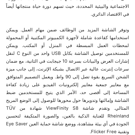
الاجتماعية والبيئية المحددة، حيث تسهم دورة حياة منتجاتها أيضاً
في الاقتصاد الدائري.
وتوفر الشاشة المزيد من الوظائف ضمن مهام العمل. ويمكن
استخدامها كقاعدة شاملة لأجهزة الكمبيوتر المكتبية أو المحمولة
لمحطات العمل المبسطة في المنزل أو المكتب. ويمكن
للمستخدمين توصيل الشاشة بكابل USB واحد من النوع C لنقل
إشارات العرض والبيانات بسرعة 10 جيجابت في الثانية، مع ضمان
سرعات إنترنت عالية عبر الاتصال بشبكة الإثرنت، إلى جانب ميزة
الشحن السريع بقوة تصل إلى 90 واط. ويعمل التصميم المتوافق
مع معايير جمعية معايير إلكترونيات الفيديو على زيادة كفاءة
المساحة إلى أقصى حد، الأمر الذي يتيح للمستخدمين ضبط
الشاشة وإمالتها وتدويرها حول محورها للوصول إلى الوضع المريح
المثالي. وتقدم شاشة ViewFinity S8 شهادة من TÜV
Rheinland للعناية الذكية بالعين، والصورة المتكيفة لتحسين
الجودة في أي بيئة مشاهدة، ووضع شاشة حماية العين Eye Saver
وتقنية Flicker Free.