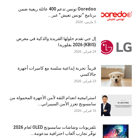
Ooredoo تونس تدعم 400 عائلة ريفية ضمن
برنامج “تونس تعيش” عبر...
5 مارس، 2026
إل جي تقدم حلولها الفريدة والذكية في معرض
(KBIS) 2026 بفلوريدا
24 فبراير، 2026
قريباً: تجربة إبداعية سلسة مع كاميرات أجهزة
جالاكسي
23 فبراير، 2026
استراتيجية انعدام الثقة لأمن الأجهزة المحمولة من
سامسونج تعزز الأمن السيبراني...
16 فبراير، 2026
تلفزيونات وشاشات سامسونج OLED لعام 2026
توفّر تجارب ألعاب احترافية مدعومة...