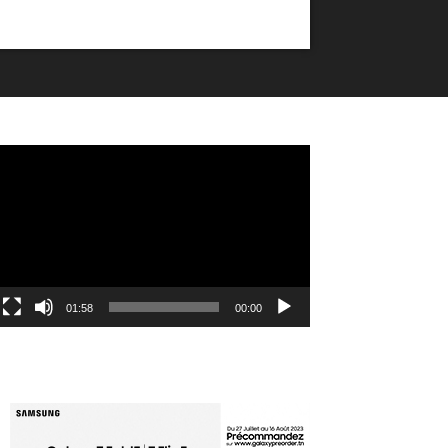
مشغل
الفيديو
01:58
00:00