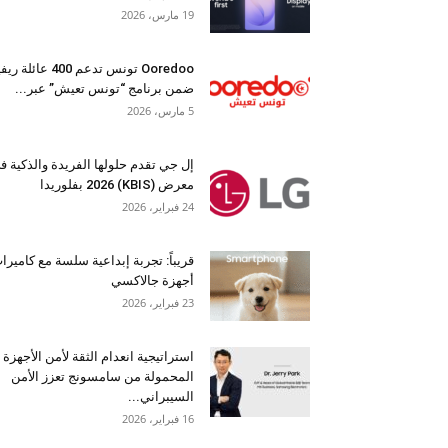
19 مارس، 2026
Ooredoo تونس تدعم 400 عائلة 
ضمن برنامج “تونس تعيش” عبر...
5 مارس، 2026
إل جي تقدم حلولها الفريدة والذكية ف
معرض (KBIS) 2026 بفلوريدا
24 فبراير، 2026
قريباً: تجربة إبداعية سلسة مع كاميرا
أجهزة جالاكسي
23 فبراير، 2026
استراتيجية انعدام الثقة لأمن الأجهزة
المحمولة من سامسونج تعزز الأمن
السيبراني...
16 فبراير، 2026