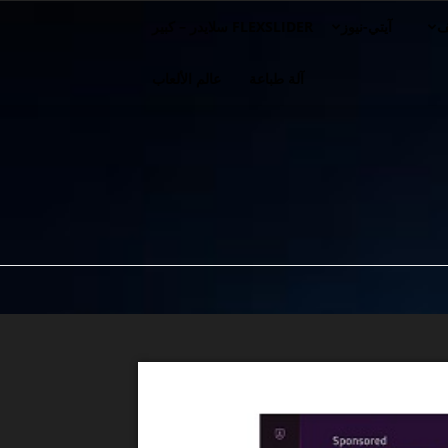
ف
آيتي-نيوز
FLEXSLIDER سلايدر – كبير
آلة طباعة
عالم الألعاب