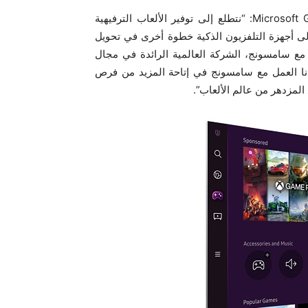
من جهته، قال فيل سبنسر، الرئيس التنفيذي لشركة Microsoft Gaming: “نتطلع إلى توفير الألعاب الترفيهية
تعة إلى كل شخص حول العالم، ويعدّ إتاحة تطبيق Xbox إلى أجهزة التلفزيون الذكية خطوة أخرى في تحويل
مع سامسونج، الشركة العالمية الرائدة في مجال
اللاعبين. لقد ساعدنا العمل مع سامسونج في إتاحة المزيد من فرص
المزدهر من عالم الألعاب”.