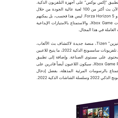
طبيق “إكس بوكس” على أجهزة التلفزيون الذكية.
ومن خلال هذه الشراكة، بات بإمكان مستخدمي هذه المنصة الآن بث أكثر من 100 لعبة عالية الجودة من خلال
التطبيق ذاته، بما في ذلك الألعاب الشهيرة، مثل Halo Infinite و Forza Horizon 5. ليس هذا فحسب، بل يمكنهم
الاستمتاع بألعاب جديدة في اليوم الأول من إطلاق استوديوهات Xbox Game، والاستمتاع بالامتيازات الإبداعية
وتعد Samsung Gaming Hub المدعومة من نظام التشغيل “تيزين” Tizen، منصة جديدة لاكتشاف بث الألعاب،
كما تجمع بين الأجهزة والبرامج لضمان تجربة أفضل للاعبين على تلفزيونات سامسونج الذكية 2022، ما يتيح للاعبين
لمحتوى على مستوى الصناعة. وإضافة إلى تطبيق
“إكس بوكس” الذي يقدم المئات من ألعابهم المفضلة عبر Xbox Game Pass، سيكون اللاعبون أيضاً قادرين على
متاع بالرسومات المرئية المذهلة، بفضل إدخال
ات الذكية 2022.