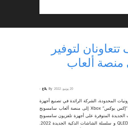
عاونان لتوفير
منصة ألعاب
20 يونيو، 2022
By
بلاغ
-
نيات المحدودة، الشركة الرائدة في تصنيع أجهزة
التلفزيون في العالم على مدى 16 عاماً متتالية، عن انضمام “إكس بوكس” Xbox إلى منصة ألعاب سامسونج
بث الألعاب الجديدة المتوفرة على أجهزة تلفزيون سامسونج
الذكية 2022، بما في ذلك QLED 8K و Neo QLED 4K و QLEDs و سلسلة الشاشات الذكية الجديدة 2022.