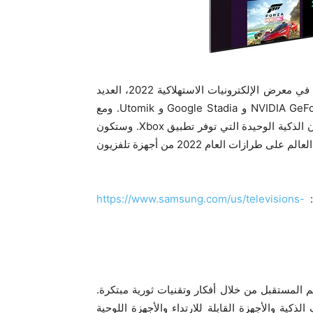
وتتضمن منصة Samsung Gaming Hub التي تم الكشف عنها في معرض الإلكترونيات الاستهلاكية 2022، العديد
من الشراكات مع خدمات بث الألعاب الرائدة، مثل NVIDIA GeForce NOW و Google Stadia و Utomik. ومع
الإعلان اليوم عن هذه الشراكة الجديدة، أصبحت منصة التلفزيون الذكية الوحيدة التي توفر تطبيق Xbox. وستكون
منصة Samsung Gaming Hub متاحة في مناطق محددة حول العالم على طرازات العام 2022 من أجهزة تلفزيون
:
https://www.samsung.com/us/televisions-
م المستقبل من خلال أفكار وتقنيات ثورية مبتكرة.
ذكية والأجهزة القابلة للارتداء والأجهزة اللوحية