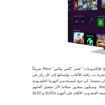
وقال وون جين لي، رئيس فريق أعمال الخدمات في سامسونج للإلكترونيات: “تعتبر “إكس بوكس” Xbox شريكاً
 تجربة بث راقية للألعاب، وإيصالها إلى كل ركن في
ى منصتنا، كي نتيح لمستخدمي أجهزتنا التلفزيونية
الذكية إمكانية الوصول إلى مئات الألعاب من Xbox Game Pass. وسيكون بمقدور عملائنا الآن تشغيل ألعابهم
المفضلة، بنفس القدر من السهولة عند مشاهدتهم الأحداث الرياضية الحية وبث الأفلام على أجهزة QLEDs و QLED