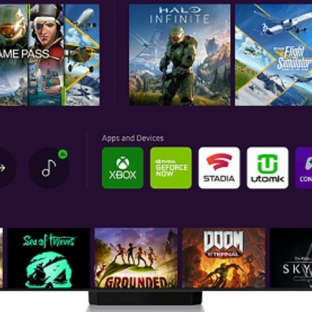
News
(arabic)