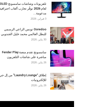
تلفزيونات وشاشات سامسونج OLED
لعام 2026 توفّر تجارب ألعاب احترافية
مدعومة...
3 فبراير، 2026
Ooredoo تونس الراعي الرسمي
للبطل العالمي محمد خليل الجندوبي
30 يناير، 2026
سامسونج تقدم منصة Fender Play
مباشرة على شاشات التلفزيون
26 يناير، 2026
إطلاق “Laundry Lounge” من إل ج
للإلكترونيات
26 يناير، 2026
مشغل