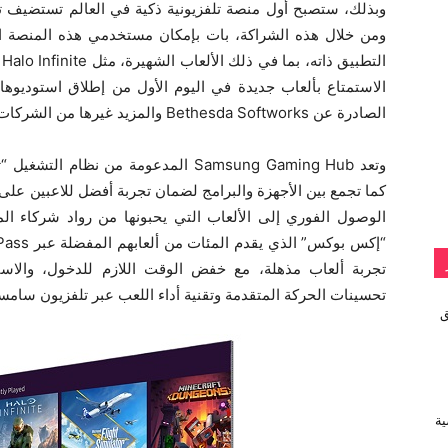
وبذلك، ستصبح أول منصة تلفزيونية ذكية في العالم تستضيف ت
الصادرة عن Bethesda Softworks والمزيد غيرها من الشركات العاملة في هذا المجال.
الوصول الفوري إلى الألعاب التي يحبونها من رواد شركاء ا
تجربة ألعاب مذهلة، مع خفض الوقت اللازم للدخول، والاست
تحسينات الحركة المتقدمة وتقنية أداء اللعب عبر تلفزيون سامسونج الذكي 2022 وسلسلة الشاش
vivo تطلق
ية