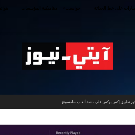
ارات على خط الحداثة
حواسيب
ديناميكية المؤسسات
هوات
iT-
فير تطبيق إكس بوكس على منصة ألعاب سامسونج