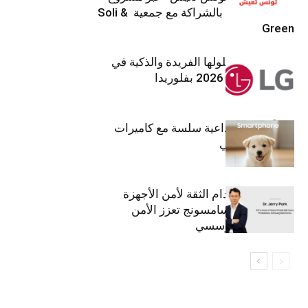
تنموي مستدام بالشراكة مع جمعية Soli &
Green
إل جي تقدم حلولها الفريدة والذكية في
معرض (KBIS) 2026 بفلوريدا
قريباً: تجربة إبداعية سلسة مع كاميرات
أجهزة جالاكسي
استراتيجية انعدام الثقة لأمن الأجهزة
المحمولة من سامسونج تعزز الأمن
السيبراني المؤسسي