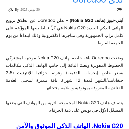
0
30 يونيو، 2021
By
بلاغ
-
آيتي-نيوز (هاتف Nokia G20) –
تعلن Ooredoo عن انطلاق ترويج
الهاتف الذكي الجديد Nokia G20 في كلّ نقاط بيعها الموزّعة على
كامل تراب الجمهورية وفي متاجرها الالكترونية وذلك ابتداءا من يوم
الجمعة الفارط.
وضعت Ooredoo باقة خاصة بهاتف Nokia G20 موجهة لمشتركي
الخطوط المفوترة وتضمّ الباقة إلى جانب الهاتف الذكي مكالمات
بسعر خاص (بحساب الدقيقة) وعرضا جزافيا للإنترنيت (2،5
جيغابايت/الشهر لمدة 12 شهرا). باقة مميزة لمحبي العلامة
الفنلندية المعروفة بموثوقية وسلامة منتجاتها.
ينضاف هاتف Nokia G20 للمجموعة الثرية من الهواتف التي يضعها
المشغّل الأوّل في تونس على ذمة الحرفاء.
Nokia G20
، الهاتف الذكي الموثوق والآمن