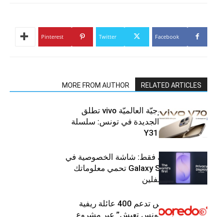
Pinterest
Twitter
Facebook
MORE FROM AUTHOR
RELATED ARTICLES
العلامة التّكنولوجيّة العالميّة vivo تطلق
هواتفها الذكيّة الجديدة في تونس: سلسلة
V70 وسلسلة Y31
شاشتك، لعينيك فقط: شاشة الخصوصية في
جهاز Galaxy S26 Ultra تحمي معلوماتك
من أعين المتطفلين
Ooredoo تونس تدعم 400 عائلة ريفية
ضمن برنامج “تونس تعيش” عبر مشروع