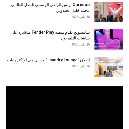
Ooredoo تونس الراعي الرسمي للبطل العالمي
محمد خليل الجندوبي
30 يناير، 2026
سامسونج تقدم منصة Fender Play مباشرة على
شاشات التلفزيون
26 يناير، 2026
إطلاق “Laundry Lounge” من إل جي للإلكترونيات
26 يناير، 2026
مشغل
الفيديو