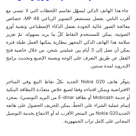
جاء هذا الهاتف الذكي ليسهّل تقاسم اللحظات التي لا تنسى مع
أقرب الناس. بفضل مستشعر التصوير الرباعي 48 MP، خصائص
معالجة الصور عالية الجودة بفضل الذكاء الإصطناعي وتقنية أوزو
الصوتية، يمكن للمستخدم التقاط كلّ ما يريد بسهولة. تمّ تعزيز
سلامة هذا الهاتف الذكي المجهز ببطارية يمكنها العمل طيلة فترة
يمكن أن تصل إلى 3 أيام بين عمليتي شحن، من خلال خاصية فتح
القفل عن طريق التعرف على الوجه وبصمة الإصبع وتحديث برامج
الإندرويد لمدة سنتين.
يتوفّر هاتف Nokia G20 الجديد بكلّ نقاط البيع وفي المتاجر
الافتراضية ويمكن اقتناءه وفقا لصيغ خلاص متعدّدة (البطاقة البنكية
أو خدمة Mobicash أو بطاقة E-dinar من البريد التونسي). بمجرد
إتمام عملية الشراء على الخطّ، يمكن للحريف الحصول على هاتفه
الجديدNokia G20 من المتجر الأقرب له أو الانتفاع بخدمة التوصيل
المجاني على كامل تراب الجمهورية.