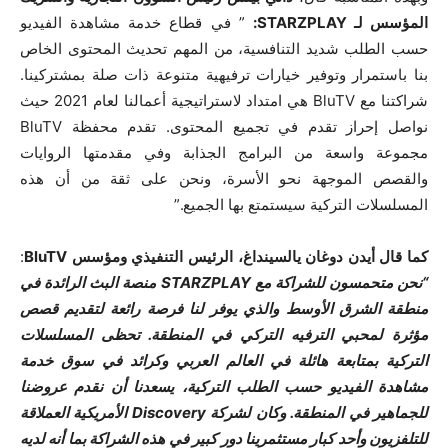
المؤسس لـ
STARZPLAY
:
” في قطاع خدمة مشاهدة الفيديو
حسب الطلب شديد التنافسية، من المهم تحديث المحتوى الخاص
بنا باستمرار وتوفير خيارات ترفيهية متنوعة ذات صلة بمشتركينا.
شراكتنا مع BluTV هي امتداد لاستراتيجية أعمالنا لعام 2021 حيث
نواصل إحراز تقدم في تجميع المحتوى. تقدم محفظة BluTV
مجموعة واسعة من البرامج الجذابة وفي مقدمتها الروايات
والقصص الموجهة نحو الأسرة، ونحن على ثقة من أن هذه
المسلسلات التركية سيستمتع بها الجميع.”
كما قال أيدن دوغان يالسينداغ، الرئيس التنفيذي ومؤسس
BluTV
:
“نحن متحمسون للشراكة مع STARZPLAY منصة البث الرائدة في
منطقة الشرق الأوسط والذي يوفر لنا فرصة رائعة لتقديم قصص
مؤثرة لمحبي الترفيه التركي في المنطقة. تحظى المسلسلات
التركية بمتابعة هائلة في العالم العربي وكرائد في سوق خدمة
مشاهدة الفيديو حسب الطلب التركية، يسعدنا أن نقدم عروضنا
للجماهير في المنطقة. وكان لشركة Discovery الأمريكية العملاقة
للتلفزيون وأحد كبار مستثمرينا دور كبير في هذه الشراكة بما أنه لديه