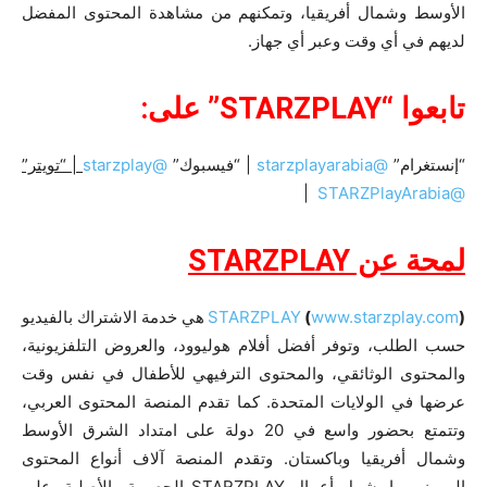
الأوسط وشمال أفريقيا، وتمكنهم من مشاهدة المحتوى المفضل
لديهم في أي وقت وعبر أي جهاز.
تابعوا “
STARZPLAY
” على:
“إنستغرام”
@starzplayarabia
| “فيسبوك”
@starzplay
| “تويتر”
|
@STARZPlayArabia
لمحة عن
STARZPLAY
)
www.starzplay.com
(
STARZPLAY
هي خدمة الاشتراك بالفيديو
حسب الطلب، وتوفر أفضل أفلام هوليوود، والعروض التلفزيونية،
والمحتوى الوثائقي، والمحتوى الترفيهي للأطفال في نفس وقت
عرضها في الولايات المتحدة. كما تقدم المنصة المحتوى العربي،
وتتمتع بحضور واسع في 20 دولة على امتداد الشرق الأوسط
وشمال أفريقيا وباكستان. وتقدم المنصة آلاف أنواع المحتوى
المميز، بما يشمل أعمال STARZPLAY الحصرية والأصلية، على