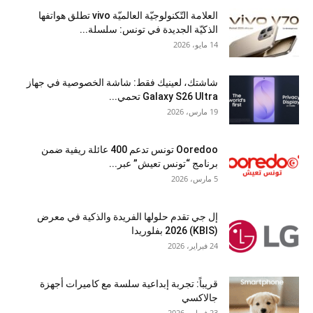
العلامة التّكنولوجيّة العالميّة vivo تطلق هواتفها
الذكيّة الجديدة في تونس: سلسلة...
14 مايو، 2026
شاشتك، لعينيك فقط: شاشة الخصوصية في جهاز
Galaxy S26 Ultra تحمي...
19 مارس، 2026
Ooredoo تونس تدعم 400 عائلة ريفية ضمن
برنامج “تونس تعيش” عبر...
5 مارس، 2026
إل جي تقدم حلولها الفريدة والذكية في معرض
(KBIS) 2026 بفلوريدا
24 فبراير، 2026
قريباً: تجربة إبداعية سلسة مع كاميرات أجهزة
جالاكسي
23 فبراير، 2026