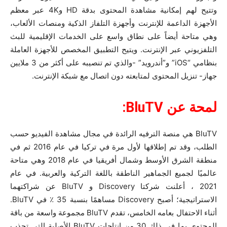
وتتيح لهم إمكانية مشاهدة المحتوى بدقة HD و4K عبر معظم
الأجهزة الداعمة للإنترنت وأجهزة التلفاز الذكية ومنصات الألعاب،
وهي متاحة أيضاً على نطاق واسع على الخدمات الإقليمية للبث
التلفزيوني عبر الإنترنت. ويتيح التطبيق المخصص للأجهزة العاملة
بنظامي “iOS” و”أندرويد” -والذي تم تنصيبه على أكثر من 3 ملايين
جهاز- تنزيل المحتوى لمتابعته دون اتصال مع شبكة الإنترنت.
لمحة عن
BluTV
:
BluTV هي منصة الترفيه الرائدة في مجال مشاهدة الفيديو حسب
الطلب، وقد تم إطلاقها لأول مرة في تركيا في عام 2016 ثم في
منطقة الشرق الأوسط وشمال أفريقيا في عام 2018 وهي متاحة
عالميًا لجميع الجماهير الناطقة باللغة التركية والعربية. في عام
2021 ، أعلنت شركتا Discovery و BluTV عن شراكتهما
الاستراتيجية؛ أصبح Discovery مساهمًا بنسبة 35 ٪ في BluTV.
أثناء الاحتفال بعامه الخامس، تقدم BluTV مجموعة واسعة من باقة
المحتوى بما في ذلك 30 من انتاجات BluTV الأصلية التي تجذب