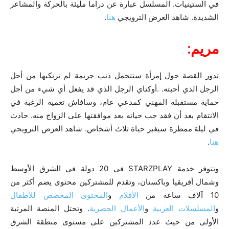
في الستينيات. المسلسل عبارة عن دراما مليئة بالحركة والمشاعر
الشديدة. شاهد العرض الترويجي
هنا
.
مريم:
تدور القصة حول إمرأة ستتحمل ذنب جريمة لم ترتكبها من أجل
الرجل الذي أحبته. .أوكتاي الرجل الذي قد يفعل أي شيء من أجل
حماية مستقبله المهني كمدعي عام، وسافاش تعميه الرغبة في
الانتقام بعد أن فقد حب حياته بعد موافقتها على الزواج منه. حادث
في ليلة ممطرة سيغير حياة ثلاث أشخاص. شاهد العرض الترويجي
هنا
.
وتتوفر خدمة STARZPLAY في 20 دولة في الشرق الأوسط
وشمال أفريقيا وباكستان، وتقدم للمشتركين محتوى يضم أكثر من
10 آلاف ساعة من
الأفلام
و
المحتوى المخصص للأطفال
و
المسلسلات العربية
و
الأعمال الحصرية
. وتحتل المنصة المرتبة
الأولى من حيث عدد المشتركين على مستوى منطقة الشرق