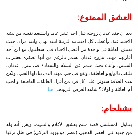
العشق الممنوع:
بعد أن فقد عدنان زوجته قبل أحد عشر عاما واستبعد نفسه من بيئته
الاجتماعية، وأعطى كل اهتمامه لتربية ابنته نهال وابنه مراد، حيث
تعيش العائلة في واحدة من أفضل الأحياء في اسطنبول مع ابن أحد
أقاربهم مهند. يتزوج عدنان بسمر بالرغم من أنها تصغره بعشرات
السنين، وأثناء بحث سمر عن السلام والسعادة في منزل عدنان،
تلتقي بالولع والعاطفة، وتقع في حب مهند الذي يبادلها الحب، ولكن
هذه العلاقة ستؤثر على كل فرد من أفراد العائلة… العاطفة والحب
أم العائلة والولاء؟ شاهد العرض الترويجي
هنا
.
يشيلجام:
يتناول المسلسل قصة منتج يعشق الأفلام والسينما ويقرر أنه ولد
من جديد في العصر الذهبي (عصر هوليوود التركي) في ظل تركيا