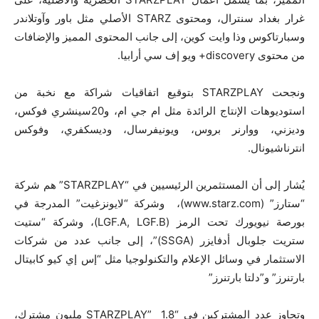
غرار بغداد سنترال، ومحتوى STARZ الأصلي مثل باور وآوتلاندر
وسبارتاكوس وذا وايت كوين، إلى جانب المحتوى المميز والإضافات
من محتوى discovery+ ويو إف سي أرابيا.
ونجحت STARZPLAY بتوقيع اتفاقيات شراكة مع نخبة من
استوديوهات الإنتاج الرائدة مثل ام جي ام، و20سينشري فوكس،
وديزني، ووارنر بروس، ويونيفرسال، وديسكفري، وفوكس
انترناشيونال.
يُشار إلى أن المستثمرين الرئيسيين في “STARZPLAY” هم شركة
“ستارز” (www.starz.com)، وشركة “لايونزغيت” المدرجة في
بورصة نيويورك تحت الرمز (LGF.A, LGF.B)، وشركة “ستيت
ستريت جلوبال أدفايزر (SSGA)”، إلى جانب عدد من شركات
الاستثمار في وسائل الإعلام والتكنولوجيا مثل “إس إي كيو كابيتال
بارتنرز” و”دلتا بارتنرز”
وتجاوز عدد المشتركين في “STARZPLAY” 1.8 مليون مشترك،