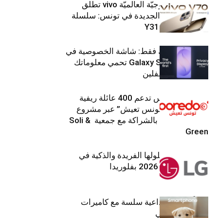
العلامة التّكنولوجيّة العالميّة vivo تطلق
هواتفها الذكيّة الجديدة في تونس: سلسلة
V70 وسلسلة Y31
شاشتك، لعينيك فقط: شاشة الخصوصية في
جهاز Galaxy S26 Ultra تحمي معلوماتك
من أعين المتطفلين
Ooredoo تونس تدعم 400 عائلة ريفية
ضمن برنامج “تونس تعيش” عبر مشروع
تنموي مستدام بالشراكة مع جمعية Soli &
Green
إل جي تقدم حلولها الفريدة والذكية في
معرض (KBIS) 2026 بفلوريدا
قريباً: تجربة إبداعية سلسة مع كاميرات
أجهزة جالاكسي