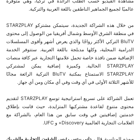
مشاهدة الفيديو حسب الطلب الرائدة في تركيا، وهي متوفرة
عالميًا لجميع الجماهير الناطقين باللغة العربية والتركية.
من خلال هذه الشراكة الجديدة، سيتمكن مشتركو STARZPLAY
في منطقة الشرق الأوسط وشمال أفريقيا من الوصول إلى محتوى
BluTV التركي الأكثر رواجًا والذي يعرض أشهر وأقوى المسلسلات
الدرامية المحلية، وكلها مدبلجة باللغة العربية. ستتوفر الخدمة
الإضافية ضمن نافذة خاصة تحمل علامتها التجارية عبر كافة منصات
STARZPLAY الحالية. وكميزة إضافية يمكن لمشتركي
STARZPLAY الاستمتاع بمكتبة BluTV التركية الرائعة مجانًا
للأشهر الثلاثة الأولى في أي وقت وفي أي مكان ومن أي جهاز.
تعمل الشراكة على تسريع استراتيجية توسع STARZPLAY لتقديم
محتوى متنوع لقاعدة مشتركيها المتزايدة، حيث قامت بإطلاق
خدمتين إضافيتين في وقت سابق من هذا العام، بالشراكة مع
العلامات التجارية العالمية Discovery+ و UFC.
وبهذه المناسبة قال،
داني بيتس
رئيس الشؤون التجارية والشريك