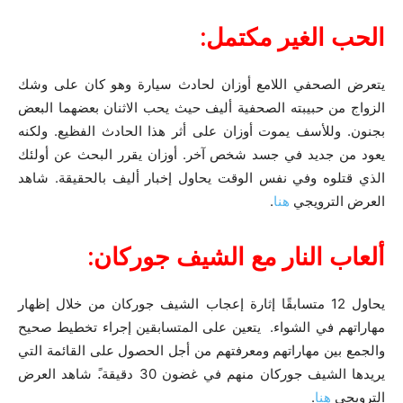
الحب الغير مكتمل:
يتعرض الصحفي اللامع أوزان لحادث سيارة وهو كان على وشك
الزواج من حبيبته الصحفية أليف حيث يحب الاثنان بعضهما البعض
بجنون. وللأسف يموت أوزان على أثر هذا الحادث الفظيع. ولكنه
يعود من جديد في جسد شخص آخر. أوزان يقرر البحث عن أولئك
الذي قتلوه وفي نفس الوقت يحاول إخبار أليف بالحقيقة. شاهد
العرض الترويجي
هنا
.
ألعاب النار مع الشيف جوركان:
يحاول 12 متسابقًا إثارة إعجاب الشيف جوركان من خلال إظهار
مهاراتهم في الشواء. يتعين على المتسابقين إجراء تخطيط صحيح
والجمع بين مهاراتهم ومعرفتهم من أجل الحصول على القائمة التي
يريدها الشيف جوركان منهم في غضون 30 دقيقة.ً شاهد العرض
الترويجي
هنا
.