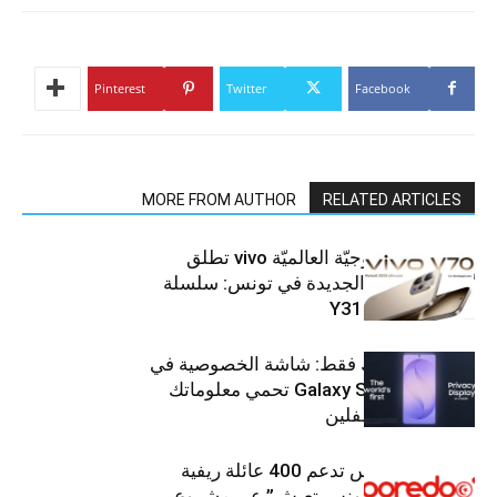
Pinterest
Twitter
Facebook
MORE FROM AUTHOR
RELATED ARTICLES
العلامة التّكنولوجيّة العالميّة vivo تطلق
هواتفها الذكيّة الجديدة في تونس: سلسلة
V70 وسلسلة Y31
شاشتك، لعينيك فقط: شاشة الخصوصية في
جهاز Galaxy S26 Ultra تحمي معلوماتك
من أعين المتطفلين
Ooredoo تونس تدعم 400 عائلة ريفية
ضمن برنامج “تونس تعيش” عبر مشروع