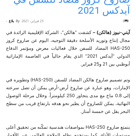
آيدكس 2021
0
23 فبراير، 2021
By
بلاغ
-
آيتي-نيوز (هالكن) –
كشفت “هالكن”، الشركة الإقليمية الرائدة في
مجال إنتاج وتوريد الأسلحة دقيقة التوجيه، اليوم عن صاروخ كروز
HAS-250 المضاد للسفن خلال فعاليات معرض ومؤتمر الدفاع
الدولي “آيدكس 2021” الذي يقام حالياً في العاصمة الإماراتية
أبوظبي بين 21 و25 فبراير.
وتم تصميم صاروخ هالكن المضاد للسفن (HAS-250) وتطويره في
الإمارات، وهو عبارة عن صاروخ أرض-أرض يمكن أن تصل سرعته
إلى 0.8 ماخ مع مدى يتجاوز 250 كيلومتراً. وخلال مرحلة الوصول
النهائية، يمكن للصاروخ أن يطير نحو هدفه بارتفاع قريب من سطح
البحر يقل عن خمسة أمتار.
يتمتع صاروخ HAS-250 بمواصفات هندسية تمكّنه من تحقيق أعلى
مستويات الأداء، كما يستخدم نظام الملاحة العالمي عبر الأقمار