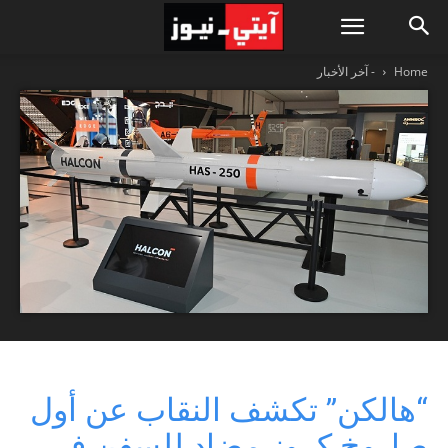
Home
- آخر الأخبار
“هالكن” تكشف النقاب عن أول
صاروخ كروز مضاد للسفن في