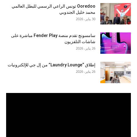
Ooredoo تونس الراعي الرسمي للبطل العالمي
محمد خليل الجندوبي
30 يناير، 2026
سامسونج تقدم منصة Fender Play مباشرة على
شاشات التلفزيون
26 يناير، 2026
إطلاق “Laundry Lounge” من إل جي للإلكترونيات
26 يناير، 2026
مشغل
الفيديو