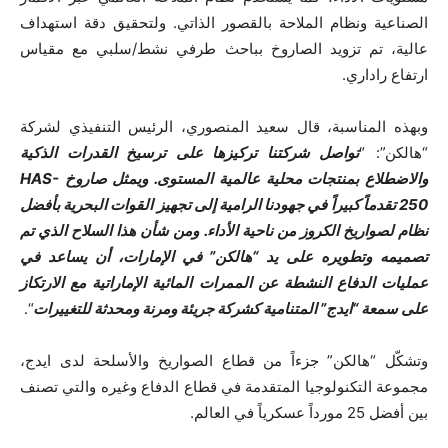
الصناعية ونظام الملاحة بالقصور الذاتي. ولتحقيق دقة استهداف
عالية، تم تزويد الصاروخ بباحث طرفي نشط/سلبي مع مقياس
ارتفاع راداري.
وبهذه المناسبة، قال سعيد المنصوري، الرئيس التنفيذي لشركة
“هالكن”: “
تواصل شركتنا تركيزها على ترسيخ القدرات الذكية
والاضطلاع بمنتجات محلية عالمية المستوى. ويمثل صاروخ HAS-
250 تقدماً كبيراً في جهودنا الرامية إلى تجهيز القوات البحرية بأفضل
نظام لصواريخ الكروز من ناحية الأداء. ومن شأن هذا السلاح الذي تم
تصميمه وتطويره على يد “هالكن” في الإمارات، أن يساعد في
عمليات الدفاع النشطة عن الممرات المائية الإماراتية مع الارتكاز
على سمعة “ايدج” المتنامية كشركة جريئة ومرنة ومحدثة للتغييرات
“.
وتشكّل “هالكن” جزءاً من قطاع الصواريخ والأسلحة لدى ايدج،
مجموعة التكنولوجيا المتقدمة في قطاع الدفاع وغيره والتي تصنف
بين أفضل 25 مورداً عسكرياً في العالم.