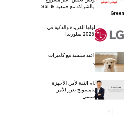
تنموي مستدام بالشراكة مع جمعية Soli &
Green
إل جي تقدم حلولها الفريدة والذكية في
معرض (KBIS) 2026 بفلوريدا
قريباً: تجربة إبداعية سلسة مع كاميرات
أجهزة جالاكسي
استراتيجية انعدام الثقة لأمن الأجهزة
المحمولة من سامسونج تعزز الأمن
السيبراني المؤسسي