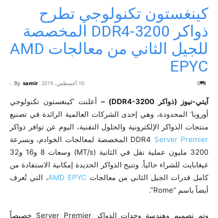
كينغستون تكنولوجي تطرح
ذواكر DDR4-3200 المخصصة
للجيل الثاني من معالجات AMD
EPYC
0
10 أغسطس، 2019
samir
By
-
آيتي-نيوز (ذواكر DDR4-3200) –
أعلنت ’كينغستون تكنولوجي
أوروبا‘ المحدودة، وهي إحدى الشركات العالمية الرائدة في تصنيع
منتجات الذواكر الإلكترونية والحلول التقنية، اليوم عن توافر ذواكر
Server Premier
DDR4
المخصصة لمعالجات الخوادم، وبسرعة
3200 مليون عملية نقل في الثانية (MT/s) وسعات 8 و16 و32
غيغابايت للشراء حالياً. وتتيح الذواكر الجديدة إمكانية الاستفادة من
كامل قدرات الجيل الثاني من معالجات
AMD EPYC
، التي تُعرف
أيضاً باسم “Rome”.
وتم تصميم وهندسة وحدات الذواكر Server Premier خصيصاً