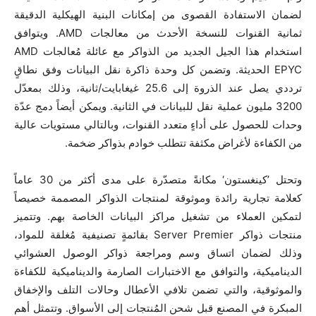
لضمان الاستفادة القصوى من إمكانات البنية الهيكلية الدقيقة
ثمانية القنوات للنسخة الأحدث من معالجات AMD. ويتوافق
استخدام هذا الجيل الجديد من الذواكر مع عائلة مُعالجات AMD
EPYC الحديثة. وتضمن كل وحدة ذاكرة نقل البيانات وفق نطاقٍ
ترددي يصل عند الذروة إلى 25.6 غيغابايت/ثانية، وذلك بمعدّل
3200 مليون عملية نقل للبيانات في الثانية. ويمكن أيضاً دمج عدّة
وحدات للحصول على أداءٍ متعدد القنوات، وبالتالي مستويات عالية
من الكفاءة لأغراض مكثفة تتطلب خوادم بذواكر ضخمة.
وتحتل ’كينغستون‘ مكانةً متصدّرة على مدى أكثر من 30 عاماً
كعلامة تجارية رائدة وموثوقة لمنتجات الذواكر المصممة خصيصاً
لتمكين العملاء من تشغيل مراكز البيانات الخاصة بهم. وتتميز
منتجات ذواكر Server Premier بقائمةٍ تصنيفية مُغلقة للمواد،
وذلك لضمان اتساق وسم ومراجعة ذواكر الوصول العشوائي
الديناميكية، والتوافق مع الاختبارات الصارمة والديناميكية للكفاءة
والموثوقية، والتي تضمن تلافي الأعطال وحالات التلف والإخفاق
المبكرة في المصنع قبل شحن المُنتجات إلى الأسواق. وتتمثل أهم