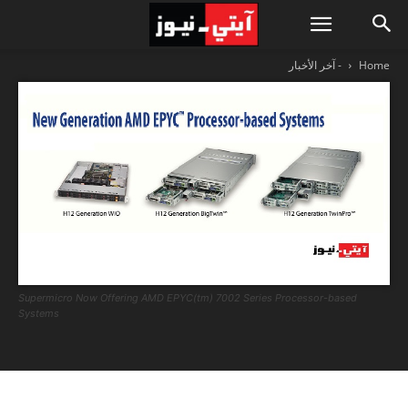
Home
- آخر الأخبار
Supermicro Now Offering AMD EPYC(tm) 7002 Series Processor-based
Systems