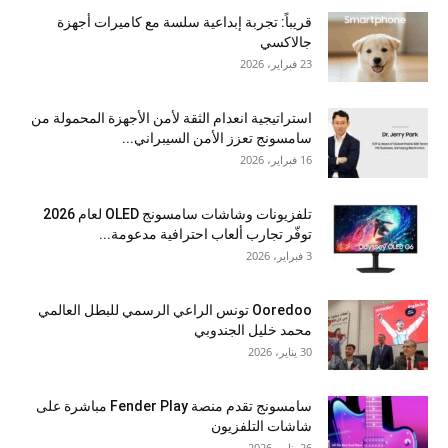
قريباً: تجربة إبداعية سلسة مع كاميرات أجهزة
جالاكسي
23 فبراير، 2026
استراتيجية انعدام الثقة لأمن الأجهزة المحمولة من
سامسونج تعزز الأمن السيبراني...
16 فبراير، 2026
تلفزيونات وشاشات سامسونج OLED لعام 2026
توفّر تجارب ألعاب احترافية مدعومة...
3 فبراير، 2026
Ooredoo تونس الراعي الرسمي للبطل العالمي
محمد خليل الجندوبي
30 يناير، 2026
سامسونج تقدم منصة Fender Play مباشرة على
شاشات التلفزيون
26 يناير، 2026