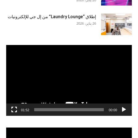
إطلاق “Laundry Lounge” من إل جي للإلكترونيات
26 يناير، 2026
مشغل
الفيديو
01:52
00:00
مشغل
الفيديو