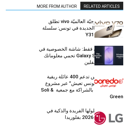
MORE FROM AUTHOR
RELATED ARTICLES
العلامة التّكنولوجيّة العالميّة vivo تطلق
هواتفها الذكيّة الجديدة في تونس: سلسلة
V70 وسلسلة Y31
شاشتك، لعينيك فقط: شاشة الخصوصية في
جهاز Galaxy S26 Ultra تحمي معلوماتك
من أعين المتطفلين
Ooredoo تونس تدعم 400 عائلة ريفية
ضمن برنامج “تونس تعيش” عبر مشروع
تنموي مستدام بالشراكة مع جمعية Soli &
Green
إل جي تقدم حلولها الفريدة والذكية في
معرض (KBIS) 2026 بفلوريدا