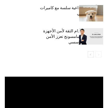
قريباً: تجربة إبداعية سلسة مع كاميرات
أجهزة جالاكسي
استراتيجية انعدام الثقة لأمن الأجهزة
المحمولة من سامسونج تعزز الأمن
السيبراني المؤسسي
مشغل
الفيديو