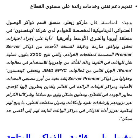
تقديم دعم تقني وخدمات رائدة على مستوى القطاع
وبهذه المناسبة، قال
ماركو زيغلر، منسق قسم ذواكر الوصول
العشوائي الديناميكية المخصصة للخوادم لدى شركة ’كينغستون‘ في
منطقة أوروبا والشرق الأوسط وأفريقيا
:
“دأبنا على إجراء اختبارات
تحقق وتوافق صارمة ودقيقة للنسخة الأحدث من ذواكر Server
Premier المصممة لمعالجات الخوادم، والتي تتيح 3200 مليون عملية
نقل للبيانات في الثانية؛ وذلك للتأكد من جاهزيتها للاستخدام في معالجات
’Rome‘، الجيل الثاني من مُعالجات AMD EPYC. وتحظى ’كينغستون‘
وحلولها من ذواكر Server Premier بثقة نخبة من أبرز مصنعي المعدات
الأصلية ومراكز البيانات الرائدة في العالم والذين ينظرون إليها كإحدى
معايير الجودة في القطاع. ونتعاون بشكل وثيق مع عملائنا وشركائنا الكرام
عبر تزويدهم بإرشادات تقنية وإمكانات وصول منقطعة النظير، ما يتيح لهم
إمكانية تعزيز أداء الذواكر في مراكز البيانات التابعة لهم إلى أقصى حد
ممكن”.
وفيما يلي قائمة الذواكر المتاحة