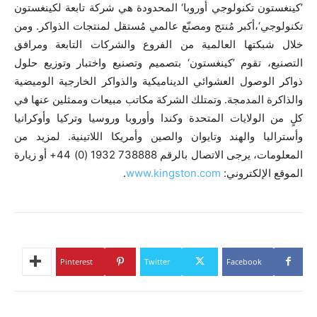
’كينغستون تكنولوجي أوروبا‘ المحدودة هي شركة تابعة لكينغستون
تكنولوجي‘،أكبر مُنتج ومصنّع عالمي مُستقل لمنتجات الذواكر. ومن
خلال شبكتها العالمية من الفروع والشركات التابعة ومرافق
التصنيع، تقوم ’كينغستون‘ بتصميم وتصنيع واختبار وتوزيع حلول
ذواكر الوصول العشوائي الديناميكية والذواكر الخارجية الوميضية
والذاكرة المدمجة. وتمتلك الشركة مكاتب مبيعات وممثلين عنها في
كلٍ من الولايات المتحدة وكندا وأوروبا وروسيا وتركيا وأوكرانيا
وأستراليا والهند وتايوان والصين وأمريكا اللاتينية. لمزيد من
المعلومات، يرجى الاتصال بالرقم 738888 1932 (0) 44+ أو زيارة
الموقع الإلكتروني:
www.kingston.com
.
Pinterest
Twitter
Facebook