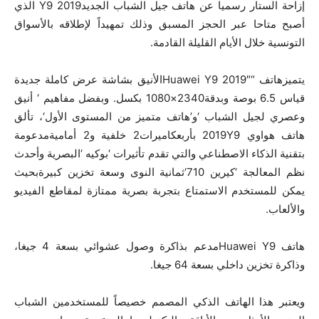
إزاحة الستار رسميا عن هاتف جيل الشباب الجديدY9 2019 الذي
أصبح متاحا عبر الحجز المسبق وذلك تمهيداً لإطلاقه بالأسواق
التونسية خلال الأيام القليلة القادمة.
يتميزهاتف “Huawei Y9 2019″الأنيق بشاشة عرض كاملة جديدة
قياس 6.5 بوصة وبدقة2340×1080 بكسل. وبفضل مفاهيم ‘ أنيق
وعصري لجيل الشباب ‘و’هاتف متميز من المستوى الأول‘، تألق
هاتف هواوي 2019Y9 بأربعكاميرات2 خلفية و2 أماميةمدعومة
بتقنية الذكاء الاصطناعي والتي تقدم تأثيرات ‘بوكيه ‘البصرية وأحدث
نظم المعالجة ‘كيرين 710‘ثمانية النوى وسعة تخزين كبيرةبحيث
يمكن للمستخدم الاستمتاع بتجربة بصرية ممتازة لمقاطع الفيديو
والألعاب.
هاتف Huawei Y9مدعم بذاكرة وصول عشوائي بسعة 4 جيغا،
وذاكرة تخزين داخلي بسعة 64 جيغا.
ويعتبر هذا الهاتف الذكي المصمم خصيصاً للمستخدمين الشباب