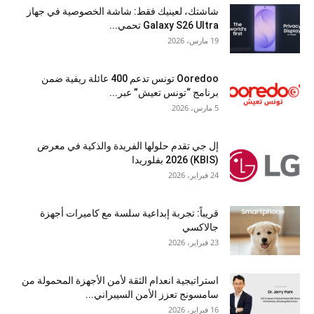
شاشتك، لعينيك فقط: شاشة الخصوصية في جهاز
Galaxy S26 Ultra تحمي...
19 مارس، 2026
Ooredoo تونس تدعم 400 عائلة ريفية ضمن
برنامج “تونس تعيش” عبر...
5 مارس، 2026
إل جي تقدم حلولها الفريدة والذكية في معرض
(KBIS) 2026 بفلوريدا
24 فبراير، 2026
قريباً: تجربة إبداعية سلسة مع كاميرات أجهزة
جالاكسي
23 فبراير، 2026
استراتيجية انعدام الثقة لأمن الأجهزة المحمولة من
سامسونج تعزز الأمن السيبراني...
16 فبراير، 2026