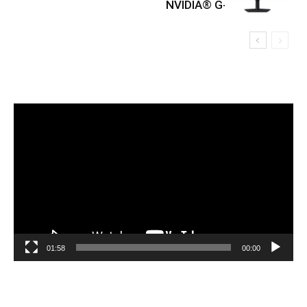
بتقنية ™NVIDIA® G-SYNC
مشغل
الفيديو
01:58
00:00