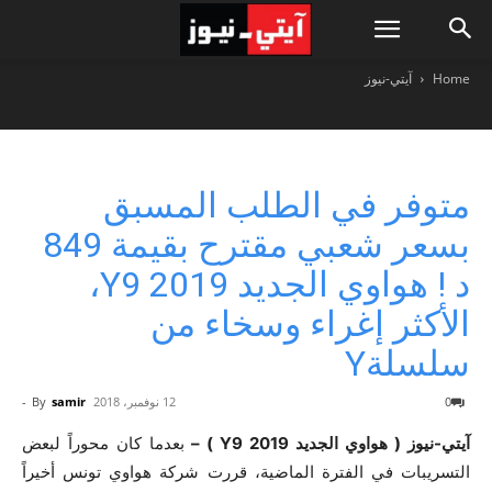
Home
آيتي-نيوز
متوفر في الطلب المسبق
بسعر شعبي مقترح بقيمة 849
د ! هواوي الجديد Y9 2019،
الأكثر إغراء وسخاء من
سلسلةY
0
12 نوفمبر، 2018
samir
By
-
آيتي-نيوز ( هواوي الجديد Y9 2019 ) –
بعدما كان محوراً لبعض
التسريبات في الفترة الماضية، قررت شركة هواوي تونس أخيراً