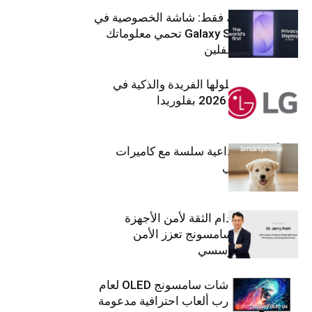
شاشتك، لعينيك فقط: شاشة الخصوصية في
جهاز Galaxy S26 Ultra تحمي معلوماتك
من أعين المتطفلين
إل جي تقدم حلولها الفريدة والذكية في
معرض (KBIS) 2026 بفلوريدا
قريباً: تجربة إبداعية سلسة مع كاميرات
أجهزة جالاكسي
استراتيجية انعدام الثقة لأمن الأجهزة
المحمولة من سامسونج تعزز الأمن
السيبراني المؤسسي
تلفزيونات وشاشات سامسونج OLED لعام
2026 توفّر تجارب ألعاب احترافية مدعومة