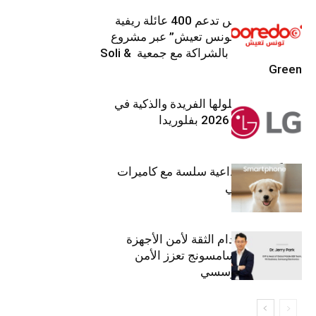
Ooredoo تونس تدعم 400 عائلة ريفية
ضمن برنامج “تونس تعيش” عبر مشروع
تنموي مستدام بالشراكة مع جمعية Soli &
Green
إل جي تقدم حلولها الفريدة والذكية في
معرض (KBIS) 2026 بفلوريدا
قريباً: تجربة إبداعية سلسة مع كاميرات
أجهزة جالاكسي
استراتيجية انعدام الثقة لأمن الأجهزة
المحمولة من سامسونج تعزز الأمن
السيبراني المؤسسي