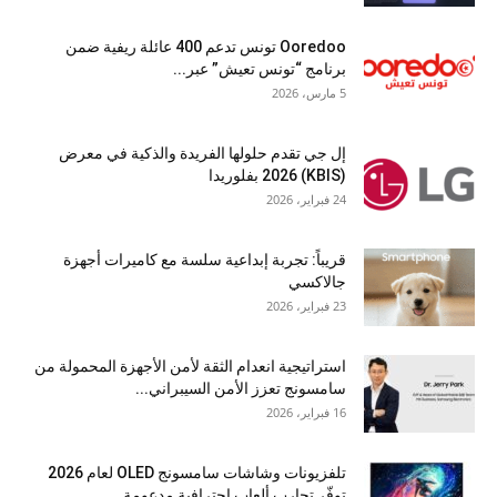
Ooredoo تونس تدعم 400 عائلة ريفية ضمن
برنامج “تونس تعيش” عبر...
5 مارس، 2026
إل جي تقدم حلولها الفريدة والذكية في معرض
(KBIS) 2026 بفلوريدا
24 فبراير، 2026
قريباً: تجربة إبداعية سلسة مع كاميرات أجهزة
جالاكسي
23 فبراير، 2026
استراتيجية انعدام الثقة لأمن الأجهزة المحمولة من
سامسونج تعزز الأمن السيبراني...
16 فبراير، 2026
تلفزيونات وشاشات سامسونج OLED لعام 2026
توفّر تجارب ألعاب احترافية مدعومة...