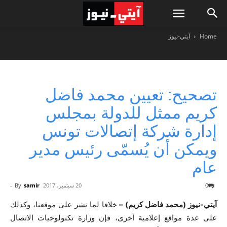
Home
آيتي-نيوز
تصحيح: تعيين محمد فاضل
كريم ممثل للدولة بمجلس
إدارة شركة إتصالات تونس
ويمكن أن يُسمّى رئيس مدير
عام
0
20 سبتمبر، 2017
samir
By
-
آيتي-نيوز (محمد فاضل كريم) –
خلافا لما نشر على موقعنا، وكذلك
على عدة مواقع إعلامية أخرى، فإن وزارة تكنولوجيات الاتصال