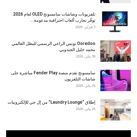
تلفزيونات وشاشات سامسونج OLED لعام 2026
توفّر تجارب ألعاب احترافية مدعومة...
3 فبراير، 2026
Ooredoo تونس الراعي الرسمي للبطل العالمي
محمد خليل الجندوبي
30 يناير، 2026
سامسونج تقدم منصة Fender Play مباشرة على
شاشات التلفزيون
26 يناير، 2026
إطلاق “Laundry Lounge” من إل جي للإلكترونيات
26 يناير، 2026
مشغل