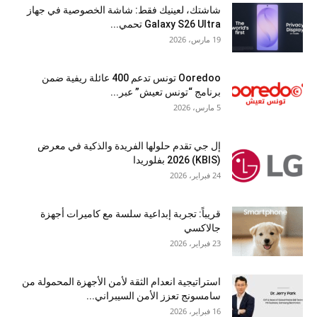
شاشتك، لعينيك فقط: شاشة الخصوصية في جهاز
Galaxy S26 Ultra تحمي...
19 مارس، 2026
Ooredoo تونس تدعم 400 عائلة ريفية ضمن
برنامج “تونس تعيش” عبر...
5 مارس، 2026
إل جي تقدم حلولها الفريدة والذكية في معرض
(KBIS) 2026 بفلوريدا
24 فبراير، 2026
قريباً: تجربة إبداعية سلسة مع كاميرات أجهزة
جالاكسي
23 فبراير، 2026
استراتيجية انعدام الثقة لأمن الأجهزة المحمولة من
سامسونج تعزز الأمن السيبراني...
16 فبراير، 2026