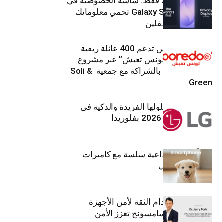
شاشتك، لعينيك فقط: شاشة الخصوصية في
جهاز Galaxy S26 Ultra تحمي معلوماتك
من أعين المتطفلين
Ooredoo تونس تدعم 400 عائلة ريفية
ضمن برنامج “تونس تعيش” عبر مشروع
تنموي مستدام بالشراكة مع جمعية Soli &
Green
إل جي تقدم حلولها الفريدة والذكية في
معرض (KBIS) 2026 بفلوريدا
قريباً: تجربة إبداعية سلسة مع كاميرات
أجهزة جالاكسي
استراتيجية انعدام الثقة لأمن الأجهزة
المحمولة من سامسونج تعزز الأمن